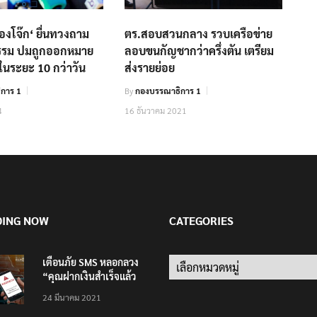
องโจ๊ก‘ ยื่นทวงถาม
ตร.สอบสวนกลาง รวบเครือข่าย
รรม ปมถูกออกหมาย
ลอบขนกัญชากว่าครึ่งตัน เตรียม
้งในระยะ 10 กว่าวัน
ส่งรายย่อย
การ 1
By
กองบรรณาธิการ 1
4
16 ธันวาคม 2021
DING NOW
CATEGORIES
เตือนภัย SMS หลอกลวง
“คุณฝากเงินสำเร็จแล้ว
200,000 บาท”
24 มีนาคม 2021