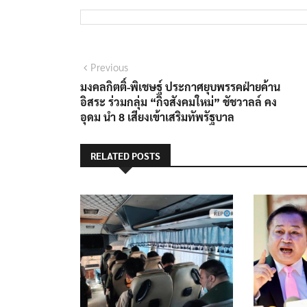
Previous
มงคลกิตติ์-พิเชษฐ์ ประกาศยุบพรรคฝ่ายค้าน
อิสระ ร่วมกลุ่ม “กิจสังคมใหม่” ชัชวาลล์ คง
อุดม นำ 8 เสียงเข้าเสริมทัพรัฐบาล
RELATED POSTS