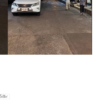
ิ๊กโจ๊ก’