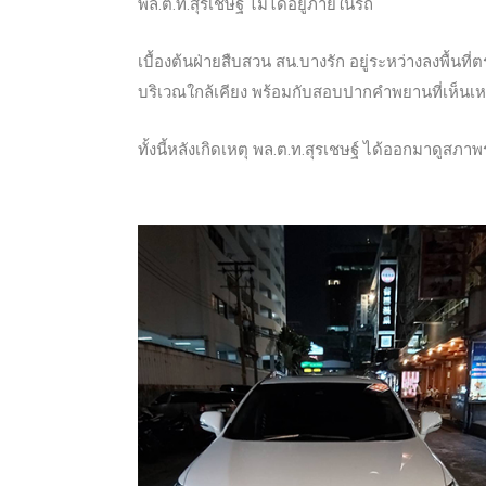
พล.ต.ท.สุรเชษฐ์ ไม่ได้อยู่ภายในรถ
เบื้องต้นฝ่ายสืบสวน สน.บางรัก อยู่ระหว่างลงพื
บริเวณใกล้เคียง พร้อมกับสอบปากคำพยานที่เห็นเห
ทั้งนี้หลังเกิดเหตุ พล.ต.ท.สุรเชษฐ์ ได้ออกมาดู