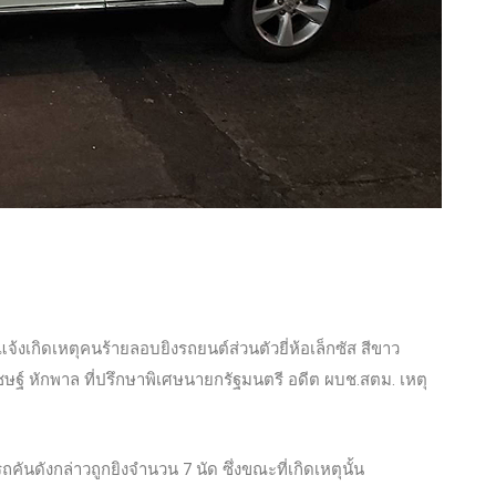
ับแจ้งเกิดเหตุคนร้ายลอบยิงรถยนต์ส่วนตัวยี่ห้อเล็กซัส สีขาว
ษฐ์ หักพาล ที่ปรึกษาพิเศษนายกรัฐมนตรี อดีต ผบช.สตม. เหตุ
ถคันดังกล่าวถูกยิงจำนวน 7 นัด ซึ่งขณะที่เกิดเหตุนั้น