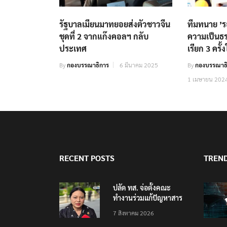
รัฐบาลเมียนมาทยอยส่งตัวชาวจีน
ทีมทนาย ’ร
ชุดที่ 2 จากแก๊งคอลฯ กลับ
ความเป็นธ
ประเทศ
เรียก 3 ครั
By
กองบรรณาธิการ
6 มีนาคม 2025
By
กองบรรณาธิ
1 เมษายน 202
RECENT POSTS
TREN
ปลัด ทส. จ่อตั้งคณะ
ทำงานร่วมแก้ปัญหาสาร
พิษในแม่น้ำข้ามพรมแดน
7 สิงหาคม 2026
ไทย-เมียนมา