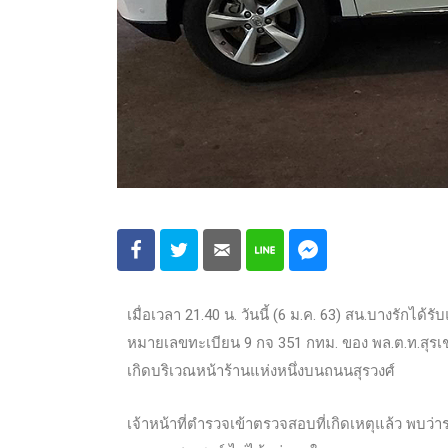
เมื่อเวลา 21.40 น. วันนี้ (6 ม.ค. 63) สน.บางรักได้ร
หมายเลขทะเบียน 9 กจ 351 กทม. ของ พล.ต.ท.สุรเช
เกิดบริเวณหน้าร้านแห่งหนึ่งบนถนนสุรวงศ์
เจ้าหน้าที่ตำรวจเข้าตรวจสอบที่เกิดเหตุแล้ว พบว่าร