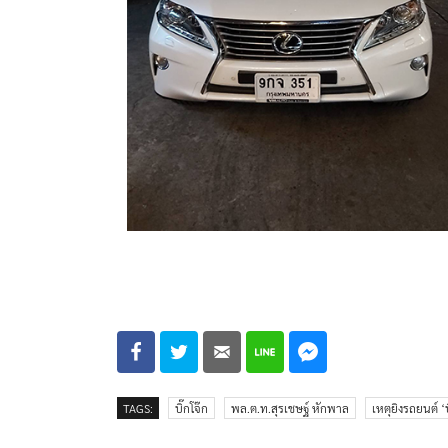
TAGS:
บิ๊กโจ๊ก
พล.ต.ท.สุรเชษฐ์ หักพาล
เหตุยิงรถยนต์ ‘บ