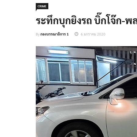
CRIME
ระทึกบุกยิงรถ บิ๊กโจ๊ก-พ
By
กองบรรณาธิการ 1
6 มกราคม 2020