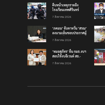
คืบหน้าเหตุกราดยิง
โรงเรียนเทพศิรินทร์
นนทบุรี บาดเจ็บอย่างน้อย
7 สิงหาคม 2026
15 เสียชีวิตแล้ว 5
‘ภคมน’ จับตาหวั่น ‘สรณ’
ลงนามเห็นชอบประกาศผู้
ชนะจัดซื้อจัดจ้าง
7 สิงหาคม 2026
โครงการกองทุน USO
‘หมอสุภัทร’ ยื่น กมธ.งบฯ
สอบใช้งบอีเวนต์ สธ.-
สปสช. แฉcใช้งบกว่า 7
7 สิงหาคม 2026
ล้าน