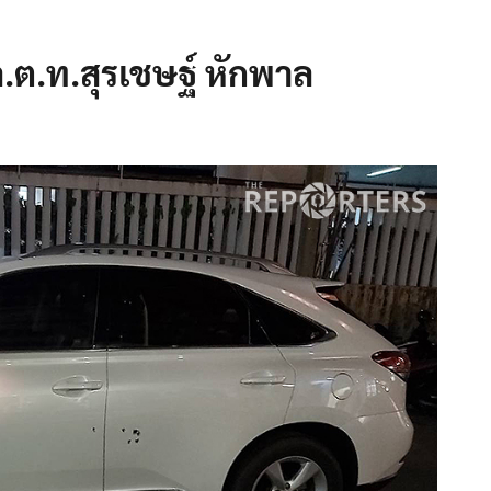
ล.ต.ท.สุรเชษฐ์ หักพาล