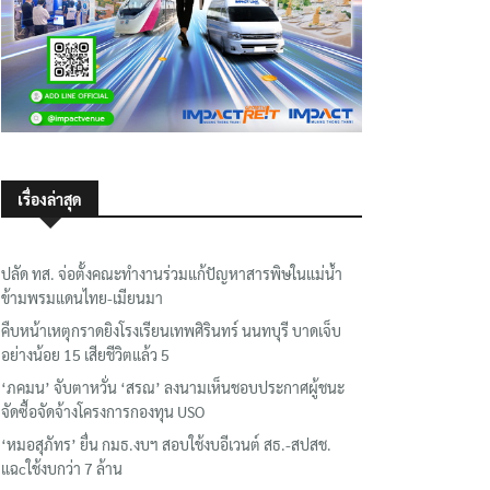
เรื่องล่าสุด
ปลัด ทส. จ่อตั้งคณะทำงานร่วมแก้ปัญหาสารพิษในแม่น้ำ
ข้ามพรมแดนไทย-เมียนมา
คืบหน้าเหตุกราดยิงโรงเรียนเทพศิรินทร์ นนทบุรี บาดเจ็บ
อย่างน้อย 15 เสียชีวิตแล้ว 5
‘ภคมน’ จับตาหวั่น ‘สรณ’ ลงนามเห็นชอบประกาศผู้ชนะ
จัดซื้อจัดจ้างโครงการกองทุน USO
‘หมอสุภัทร’ ยื่น กมธ.งบฯ สอบใช้งบอีเวนต์ สธ.-สปสช.
แฉcใช้งบกว่า 7 ล้าน