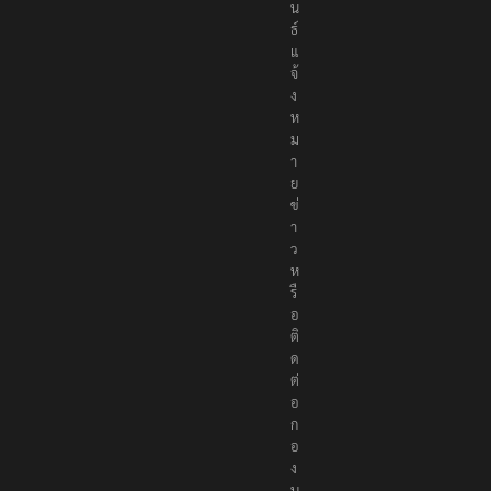
น
ธ์
แ
จ้
ง
ห
ม
า
ย
ข่
า
ว
ห
รื
อ
ติ
ด
ต่
อ
ก
อ
ง
บ