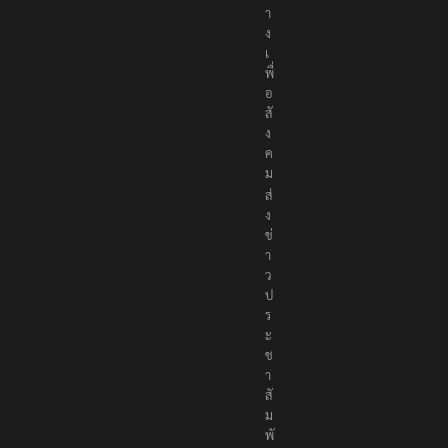
า
ง
เ
พื่
อ
สั
ง
ค
ม
ส่
ง
ข่
า
ว
ป
ร
ะ
ช
า
สั
ม
พั