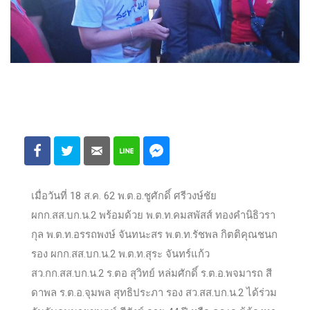
เมื่อวันที่ 18 ส.ค. 62 พ.ต.อ.ชูศักดิ์ ศรีวงษ์ชัย
ผกก.สส.บก.น.2 พร้อมด้วย พ.ต.ท.คมสพัสส์ ทองคำนิธิวรา
กุล พ.ต.ท.อรรถพงษ์ จันทนะสร พ.ต.ท.รัชพล กิตติคุณชนก
รอง ผกก.สส.บก.น.2 พ.ต.ท.สุระ จันทร์แก้ว
สว.กก.สส.บก.น.2 ร.ตอ สุวิทย์ หล่มศักดิ์ ร.ต.อ.พจมารถ สี
ดาพล ร.ต.อ.จุมพล สุทธิประภา รอง สว.สส.บก.น.2 ได้ร่วม