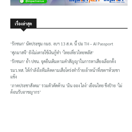
เรื่องล่าสุด
‘รักชนก’ นัดประชุม กมธ. งบฯ 13 ส.ค. นี้ ปม TH – AI Passport
’ศุภมาสจี‘ ยังไม่เคาะใช้เงินกู้ทำ ‘ไทยเที่ยวไทยพลัส‘
‘รักชนก‘ ย้ำ ปชน. จุดยืนเดิมตามคำสัญญาในการหาเสียงเลือกตั้ง
รมว.ทส. ให้กำลังใจทีมติดตามเสือโคร่งทำร้ายเจ้าหน้าที่เขตฯห้วยขา
แข้ง
‘ภาคประชาสังคม’ รวมตัวคัดค้าน ‘มิน ออง ไลง์’ เยือนไทย ขึงป้าย ‘ไม่
ต้อนรับอาชญากร’