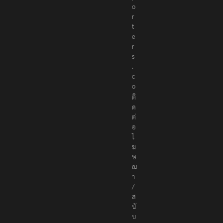
o
r
t
e
r
s
.
c
o
ติ
ด
ต่
อ
โ
ฆ
ษ
ณ
า
/
ส
นั
บ