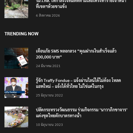
รมว.ทส. ให้กำลังใจทีมติดตามเสือโคร่งทำร้ายเจ้าหน้า
ที่เขตฯห้วยขาแข้ง
6 สิงหาคม 2026
TRENDING NOW
เตือนภัย SMS หลอกลวง “คุณฝากเงินสำเร็จแล้ว
200,000 บาท”
24 มีนาคม 2021
รู้จัก Traffy Fondue – แจ้งผ่านไลน์ได้ไม่ต้อง โหลด
แอพใหม่ – แจ้งได้ทั่วไทย ไม่ใช่แค่ในกรุง
25 มิถุนายน 2022
ปลัดกระทรวงวัฒนธรรม ร่วมกิจกรรม ‘นาวาภิกขาจาร’
แต่งชุดไทยตักบาตรทางน้ำ
10 มิถุนายน 2023