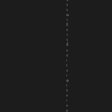
ร
ร
ณ
า
ธิ
ก
า
ร
ที่
e
d
i
t
o
r
@
t
h
e
r
e
p