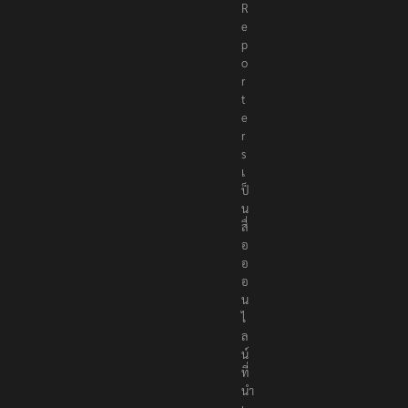
R
e
p
o
r
t
e
r
s
เ
ป็
น
สื่
อ
อ
อ
น
ไ
ล
น์
ที่
นำ