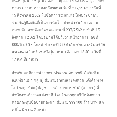
กันจับกุมนายชนุตม์ สีสังข์ อายุ 44 ปี หรือ ดร.เอ ผู้ต้องหา
ตามหมายจับศาลจังหวัดขอนแก่น ที่
237/2562 ลงวันที่
15 สิงหาคม 2562 ในข้อหา” ร่วมกันฉ้อโกงประชาชน
ร่วมกันกู้ยืมเงินที่เป็นการฉ้อโกงประชาชน ” ตามตาม
หมายจับ ศาลจังหวัดขอนแก่น ที่ 237/2562 ลงวันที่ 15
สิงหาคม 2562 โดยจับกุมได้บริเวณหน้าอาคาร เลขที่
888/5 บริษัท โกลด์ ฟาเธอร์1978จำกัด ซอยนวลจันทร์ 16
แขวงนวลจันทร์ เขตบึงกุ่ม กทม. เมื่อเวลา 18.40 น.วันที่
17 ส.ค.ที่ผ่านมา
สำหรับพฤติการณ์การกระทำความผิด กรณีเมื่อวันที่ 8
ส.ค.ที่ผ่านมา กลุ่มผู้เสียหายจากหลายจังหวัด ได้เดินทาง
ไปร้องทุกข์ต่อผู้บัญชาการตำรวจแห่งชาติ (ผบ.ตร.) ที่
สำนักงานตำรวจแห่งชาติ โดยอ้างว่าถูกบริษัทดังกล่าว
หลอกลงทุนซื้อขายทองคำ เสียหายกว่า 100 ล้านบาท แต่
คดีไม่มีความคืบหน้า