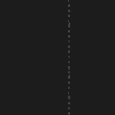
เ
ส
น
อ
เ
นื้
อ
ห
า
อ
ย่
า
ง
ถู
ก
ต้
อ
ง
เ
ป็
น
ก
ล