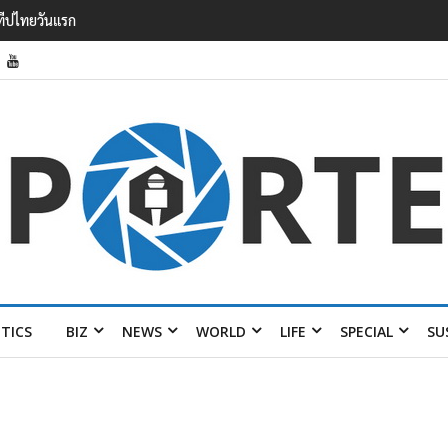
รายได้ 2.3 หมื่นล้านยูโร คว้าไลเซนส์ ‘กุชชี่’ 50 ปี พร้อมส่ง 4 แบรนด์ใหม่บ
ITICS
BIZ
NEWS
WORLD
LIFE
SPECIAL
SU