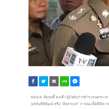
พล.ต.ต. สัมฤทธิ์ ตงเต๊า ผู้บังคับการตำรวจนครบา
นรพันธ์พิพัฒน์ หรือ “ลัลลาเบล” ว่า ขณะนี้คดีมีค