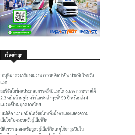
เรื่องล่าสุด
‘อนุทิน’ ควงภริยาชมงาน OTOP ศิลปาชีพ ประทีปไทยวัน
แรก
ลอรีอัลโชว์ผลประกอบการครึ่งปีแรกโต 6.5% กวาดรายได้
2.3 หมื่นล้านยูโร คว้าไลเซนส์ ‘กุชชี่’ 50 ปี พร้อมส่ง 4
แบรนด์ใหม่บุกตลาดไทย
‘แม่เด็ก 14’ ยกมือไหว้ขอโทษทั้งน้ำตาและแสดงความ
เสียใจกับครอบครัวผู้เสียชีวิต
นิติเวชฯ เผยผลชันสูตรผู้เสียชีวิตเหตุใช้อาวุธปืนใน