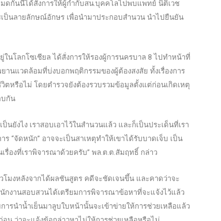
ดกันนี้ได้สั่งการให้ผู้กำกับสน.บุคคโลไปพบแพทย์ นิติเวช
ารเป็นลายลักษณ์อักษร เพื่อนำมาประกอบสำนวน นำไปยืนยัน
ยู่ในโลกโซเชียล ได้สั่งการให้รองผู้การนครบาล 8 ไปทำหน้าที่
านแวดล้อมที่บ่งบอกพฤติกรรมของผู้ต้องสงสัย ทั้งเรื่องการ
ีวิตหรือไม่ โดยตำรวจยังต้องรวบรวมข้อมูลตั้งแต่ก่อนเกิดเหตุ
อบกัน
็นยังไง เราสอบเอาไว้ในสำนวนแล้ว และก็เป็นประเด็นที่เรา
าการ “จัดหนัก” อาจจะเป็นสาเหตุทำให้เขาได้รับบาดเจ็บ เป็น
็นเรื่องที่เราพิจารณาด้วยครับ” พล.ต.ต.สัมฤทธิ์ กล่าว
8 ชั่วโมงหลังจากได้ผลชันสูตร คดีจะชัดเจนขึ้น และคาดว่าจะ
งพนักงานสอบสวนได้เตรียมการพิจารณาข้อหาที่จะแจ้งไว้แล้ว
ด้วยการนำน้ำเย็นมาลูบใบหน้านั้นจะเข้าข่ายให้การช่วยเหลือแล้ว
้ก่อน ว่าจะแจ้งข้อกล่าวหาไม่ให้การช่วยเหลือหรือไม่