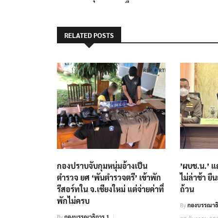
RELATED POSTS
กองปราบจับกุมหนุ่มอ้างเป็น
’ผบช.น.’ แ
ตำรวจ ยศ ‘พันตำรวจตรี’ เข้าพัก
ไม่ล่าช้า ย
รีสอร์ทใน จ.เชียงใหม่ แต่จ่ายค่าที่
ถ้วน
พักไม่ครบ
By
กองบรรณาธิ
By
กองบรรณาธิการ 1