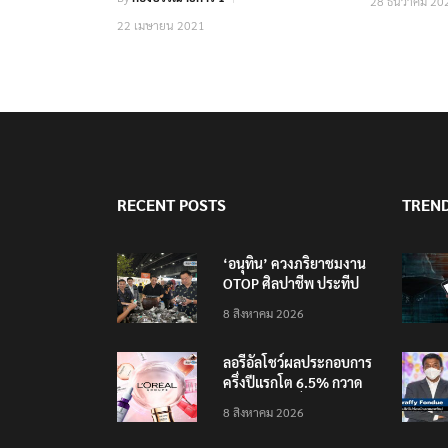
28 ธันวาคม 20
22 เมษายน 2021
RECENT POSTS
TREN
‘อนุทิน’ ควงภริยาชมงาน
OTOP ศิลปาชีพ ประทีป
ไทยวันแรก
8 สิงหาคม 2026
ลอรีอัลโชว์ผลประกอบการ
ครึ่งปีแรกโต 6.5% กวาด
รายได้ 2.3 หมื่นล้านยูโร
8 สิงหาคม 2026
คว้าไลเซนส์ ‘กุชชี่’ 50 ปี
พร้อมส่ง 4 แบรนด์ใหม่บุก