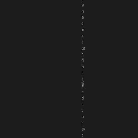
อ
ก
อ
ง
บ
ร
ร
ณ
า
ธิ
ก
า
ร
ที่
e
d
i
t
o
r
@
t