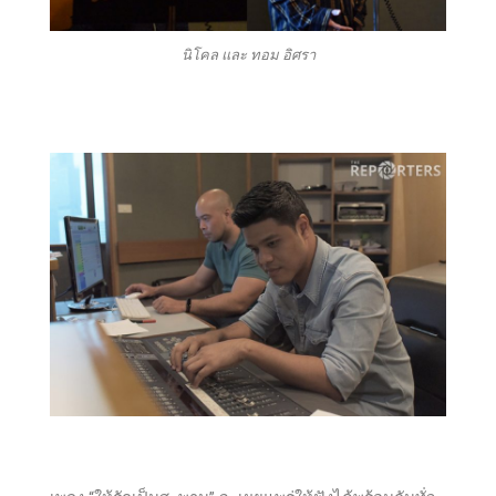
นิโคล และ ทอม อิศรา