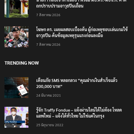
ถกปราบปรามอาวุธปืนเถื่อน
7 สิงหาคม 2026
โฆษก ตร. เผยผลสอบเบื้องต้น ผู้ก่อเหตุชอบเล่นเกมใช้
อาวุธปืน-ค้นข้อมูลเหตุรุนแรงก่อนลงมือ
7 สิงหาคม 2026
TRENDING NOW
เตือนภัย SMS หลอกลวง “คุณฝากเงินสำเร็จแล้ว
200,000 บาท”
24 มีนาคม 2021
รู้จัก Traffy Fondue – แจ้งผ่านไลน์ได้ไม่ต้อง โหลด
แอพใหม่ – แจ้งได้ทั่วไทย ไม่ใช่แค่ในกรุง
25 มิถุนายน 2022