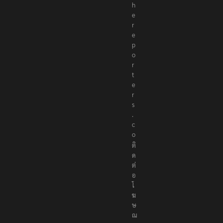
h
e
r
e
p
o
r
t
e
r
s
.
c
o
ติ
ด
ต่
อ
โ
ฆ
ษ
ณ