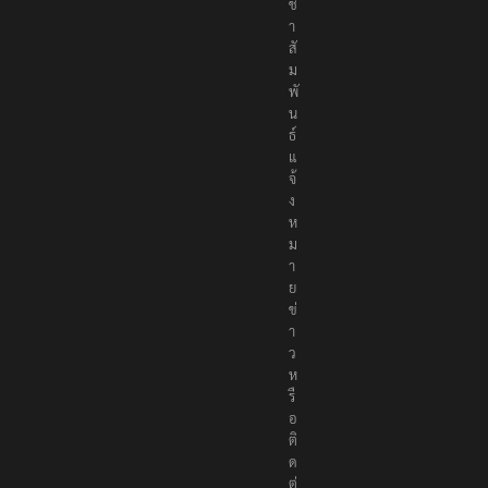
ช
า
สั
ม
พั
น
ธ์
แ
จ้
ง
ห
ม
า
ย
ข่
า
ว
ห
รื
อ
ติ
ด
ต่