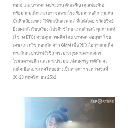
พอส) และบาทหลวงประธาน ตันเจริญ (คุณพ่อเพ้น)
พร้อมกลุ่มเด็กและเยาวชนจากโรงเรียนคาทอลิก ร่วมกัน
บันทึกเสียงเพลง “ให้รักเป็นสะพาน” ที่แต่งโดย ชวัลย์วิทย์
ยิ่งยศเสนี เรียบเรียง-โปรดิวซ์โดย แมนลักษณ์ ทุมกานนท์
(โซ่ วง ETC) ควบคุมการผลิตโดย บาทหลวงอนุชา ไชย
เดช และกริช ทอมมัส จาก GMM เพื่อใช้ในโอกาสสมเด็จ
พระสันตะปาปาฟรังซิส พระประมุขพระศาสนจักร
โรมันคาทอลิก และพระประมุขแห่งนครรัฐวาติกัน จะ
เสด็จเยือนประเทศไทยอย่างเป็นทางการ ระหว่างวันที่
20-23 พฤศจิกายน 2562