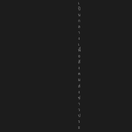
เ
ป็
น
ก
ล
า
ง
เ
พื่
อ
สั
ง
ค
ม
ส่
ง
ข่
า
ว
ป
ร
ะ