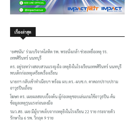
เรื่องล่าสุด
‘ยศชนัน’ ร่วมบริจาคโลหิต รพ. พระนั่งเกล้า ช่วยเหยื่อเหตุ รร.
เทพศิรินทร์ นนทบุรี
ตร. อยู่ระหว่างสอบสวนแรงจูงใจ เหตุยิงในโรงเรียนเทพศิรินทร์ นนทบุรี
พบเด็กก่อเหตุเครียดเรื่องเรียน
นายกฯ กลับเข้าทำเนียบฯ พร้อม ผบ.ตร.-ผบช.ก. คาดถกปราบปราม
อาวุธปืนเถื่อน
โฆษก ตร. เผยผลสอบเบื้องต้น ผู้ก่อเหตุชอบเล่นเกมใช้อาวุธปืน-ค้น
ข้อมูลเหตุรุนแรงก่อนลงมือ
รมว.สธ. เผย มีผู้บาดเจ็บจากเหตุยิงในโรงเรียน 22 ราย กระจายตัว
รักษาใน 6 รพ. วิกฤต 9 ราย