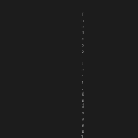
T
h
e
R
e
p
o
r
t
e
r
s
เ
ป็
น
สื่
อ
อ
อ
น
ไ