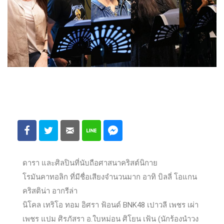
ดารา และศิลปินที่นับถือศาสนาคริสต์นิกาย
โรมันคาทอลิก ที่มีชื่อเสียงจำนวนมาก อาทิ บิลลี่ โอแกน
คริสติน่า อากรีล่า
นิโคล เทริโอ ทอม อิศรา ฟ้อนด์ BNK48 เปาวลี เพชร เผ่า
เพชร แปม ศิรภัสรา อ.ใบหม่อน ศิโยน เฟ้น (นักร้องนำวง