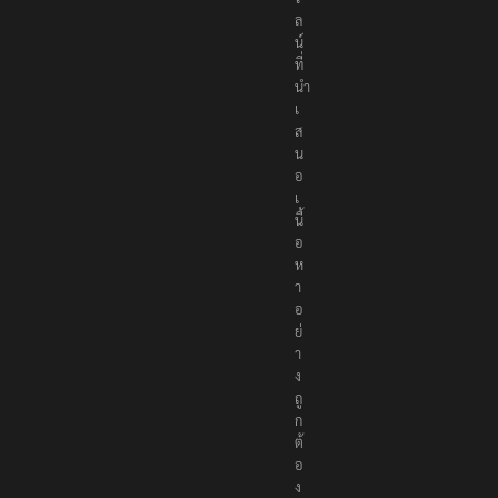
ล
น์
ที่
นำ
เ
ส
น
อ
เ
นื้
อ
ห
า
อ
ย่
า
ง
ถู
ก
ต้
อ
ง