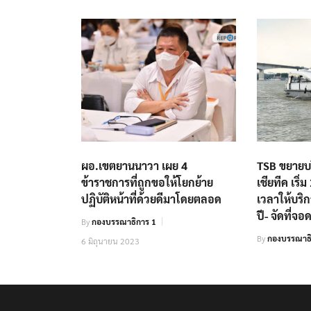
ผอ.เขตยานนาวา เผย 4
TSB ขยายบริ
ข้าราชการที่ถูกขอให้โยกย้าย
เชียทีค เริ
ปฏิบัติหน้าที่ด้วยดีมาโดยตลอด
เวลาให้บริก
ปี- จัดที่จ
By
กองบรรณาธิการ 1
By
กองบรรณาธ
6 มิถุนายน 2023