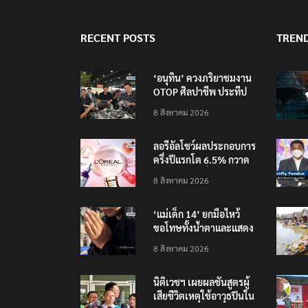
RECENT POSTS
TREN
‘อนุทิน’ ควงภริยาชมงาน
OTOP ศิลปาชีพ ประทีป
ไทยวันแรก
8 สิงหาคม 2026
ลอรีอัลโชว์ผลประกอบการ
ครึ่งปีแรกโต 6.5% กวาด
รายได้ 2.3 หมื่นล้านยูโร
8 สิงหาคม 2026
คว้าไลเซนส์ ‘กุชชี่’ 50 ปี
พร้อมส่ง 4 แบรนด์ใหม่บุก
‘แม่เด็ก 14’ ยกมือไหว้
ตลาดไทย
ขอโทษทั้งน้ำตาและแสดง
ความเสียใจกับครอบครัวผู้
8 สิงหาคม 2026
เสียชีวิต
นิติเวชฯ เผยผลชันสูตรผู้
เสียชีวิตเหตุใช้อาวุธปืนใน