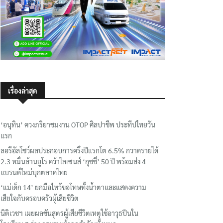
เรื่องล่าสุด
‘อนุทิน’ ควงภริยาชมงาน OTOP ศิลปาชีพ ประทีปไทยวัน
แรก
ลอรีอัลโชว์ผลประกอบการครึ่งปีแรกโต 6.5% กวาดรายได้
2.3 หมื่นล้านยูโร คว้าไลเซนส์ ‘กุชชี่’ 50 ปี พร้อมส่ง 4
แบรนด์ใหม่บุกตลาดไทย
‘แม่เด็ก 14’ ยกมือไหว้ขอโทษทั้งน้ำตาและแสดงความ
เสียใจกับครอบครัวผู้เสียชีวิต
นิติเวชฯ เผยผลชันสูตรผู้เสียชีวิตเหตุใช้อาวุธปืนใน