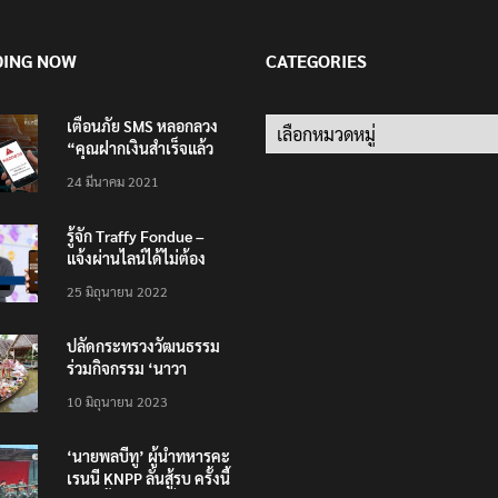
DING NOW
CATEGORIES
เตือนภัย SMS หลอกลวง
Categories
“คุณฝากเงินสำเร็จแล้ว
200,000 บาท”
24 มีนาคม 2021
รู้จัก Traffy Fondue –
แจ้งผ่านไลน์ได้ไม่ต้อง
โหลดแอพใหม่ – แจ้งได้
25 มิถุนายน 2022
ทั่วไทย ไม่ใช่แค่ในกรุง
ปลัดกระทรวงวัฒนธรรม
ร่วมกิจกรรม ‘นาวา
ภิกขาจาร’ แต่งชุดไทย
10 มิถุนายน 2023
ตักบาตรทางน้ำ
‘นายพลบีทู’ ผู้นำทหารคะ
เรนนี KNPP ลั่นสู้รบ ครั้งนี้