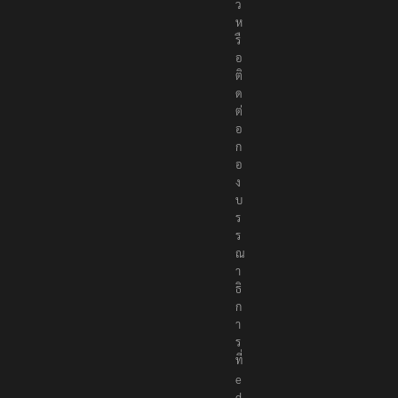
ว
ห
รื
อ
ติ
ด
ต่
อ
ก
อ
ง
บ
ร
ร
ณ
า
ธิ
ก
า
ร
ที่
e
d