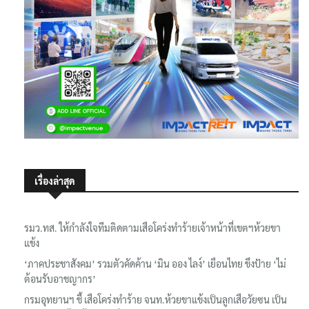
เรื่องล่าสุด
รมว.ทส. ให้กำลังใจทีมติดตามเสือโคร่งทำร้ายเจ้าหน้าที่เขตฯห้วยขา
แข้ง
‘ภาคประชาสังคม’ รวมตัวคัดค้าน ‘มิน ออง ไลง์’ เยือนไทย ขึงป้าย ‘ไม่
ต้อนรับอาชญากร’
กรมอุทยานฯ ชี้ เสือโคร่งทำร้าย จนท.ห้วยขาแข้งเป็นลูกเสือวัยซน เป็น