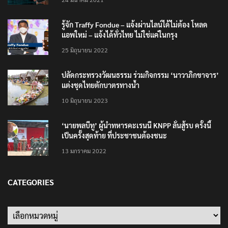
รู้จัก Traffy Fondue – แจ้งผ่านไลน์ได้ไม่ต้อง โหลด
แอพใหม่ – แจ้งได้ทั่วไทย ไม่ใช่แค่ในกรุง
25 มิถุนายน 2022
ปลัดกระทรวงวัฒนธรรม ร่วมกิจกรรม ‘นาวาภิกขาจาร’
แต่งชุดไทยตักบาตรทางน้ำ
10 มิถุนายน 2023
‘นายพลบีทู’ ผู้นำทหารคะเรนนี KNPP ลั่นสู้รบ ครั้งนี้
เป็นครั้งสุดท้าย ที่ประชาชนต้องชนะ
13 มกราคม 2022
CATEGORIES
Categories