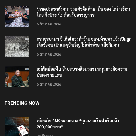
‘ภาคประชาสังคม’ รวมตัวคัดค้าน ‘มิน ออง ไลง์’ เยือน
ไทย ขึงป้าย ‘ไม่ต้อนรับอาชญากร’
6 สิงหาคม 2026
กรมอุทยานฯ ชี้ เสือโคร่งทำร้าย จนท.ห้วยขาแข้งเป็นลูก
เสือวัยซน เป็นเหตุบังเอิญ ไม่เข้าข่าย ‘เสือกินคน’
6 สิงหาคม 2026
แม่ทัพน้อยที่ 2 ย้ำบทบาทสื่อมวลชนหนุนภารกิจความ
มั่นคงชายแดน
6 สิงหาคม 2026
TRENDING NOW
เตือนภัย SMS หลอกลวง “คุณฝากเงินสำเร็จแล้ว
200,000 บาท”
24 มีนาคม 2021