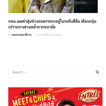
กทม.เผยค่าฝุ่นช่วงลอยกระทงอยู่ในระดับสีส้ม เตือนกลุ่ม
เปราะบางสวมหน้ากากอนามัย
By
กองบรรณาธิการ
11 พฤศจิกายน 2024