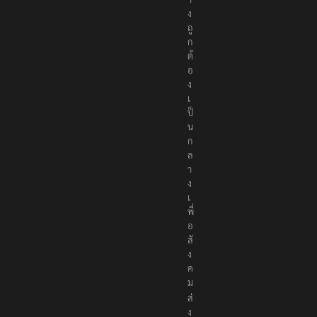
ง
ถู
ก
ต้
อ
ง
เ
ป็
น
ก
ล
า
ง
เ
พื่
อ
สั
ง
ค
ม
ส่
ง