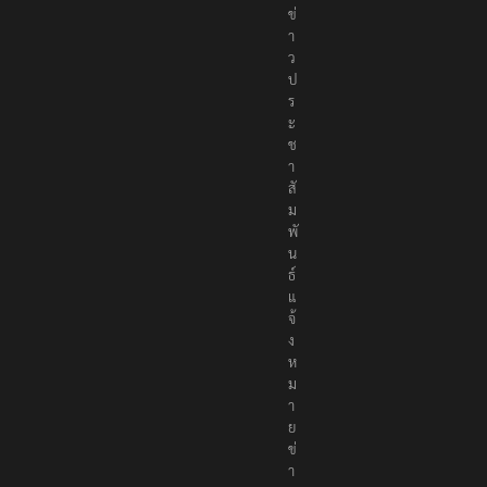
ข่
า
ว
ป
ร
ะ
ช
า
สั
ม
พั
น
ธ์
แ
จ้
ง
ห
ม
า
ย
ข่
า