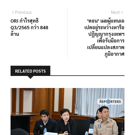
แนะแนว
Previous
Next
Previous
Next
post:
post:
ORI กำไรสุทธิ
‘ดอน’ เผยผู้แทนเอ
เรื่อง
Q3/2565 กว่า 848
เปคอยู่ระหว่างหารือ
ล้าน
ปฏิญญากรุงเทพฯ
เพื่อรับมือการ
เปลี่ยนแปลงสภาพ
ภูมิอากาศ
RELATED POSTS