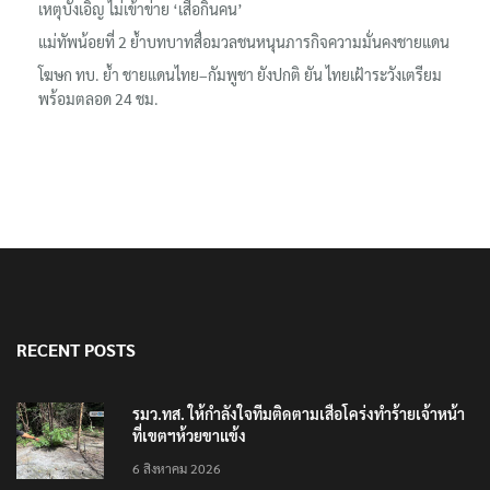
เหตุบังเอิญ ไม่เข้าข่าย ‘เสือกินคน’
แม่ทัพน้อยที่ 2 ย้ำบทบาทสื่อมวลชนหนุนภารกิจความมั่นคงชายแดน
โฆษก ทบ. ย้ำ ชายแดนไทย–กัมพูชา ยังปกติ ยัน ไทยเฝ้าระวังเตรียม
พร้อมตลอด 24 ชม.
RECENT POSTS
รมว.ทส. ให้กำลังใจทีมติดตามเสือโคร่งทำร้ายเจ้าหน้า
ที่เขตฯห้วยขาแข้ง
6 สิงหาคม 2026