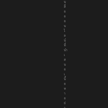
น
สื่
อ
อ
อ
น
ไ
ล
น์
ที่
นำ
เ
ส
น
อ
เ
นื้
อ
ห
า
อ
ย่
า