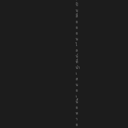
ป็
น
สื่
อ
อ
อ
น
ไ
ล
น์
ที่
นำ
เ
ส
น
อ
เ
นื้
อ
ห
า
อ