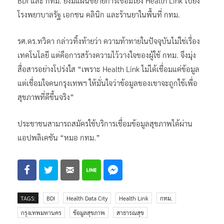
BDI และ กทม. ยังมีแผนขยายการเชื่อมโยง Health Link ไปยัง
โรงพยาบาลรัฐ เอกชน คลินิก และร้านยาในพื้นที่ กทม.
รศ.ดร.ทวิดา กล่าวทิ้งท้ายว่า ความท้าทายในปัจจุบันไม่ใช่เรื่อง
เทคโนโลยี แต่คือการสร้างความไว้วางใจของผู้ใช้ กทม. จึงมุ่ง
สื่อสารอย่างโปร่งใส “เพราะ Health Link ไม่ได้เชื่อมแค่ข้อมูล
แต่เชื่อมใจคนกรุงเทพฯ ให้มั่นใจว่าข้อมูลของเขาจะถูกใช้เพื่อ
สุขภาพที่ดีขึ้นจริง”
ประชาชนสามารถสมัครใช้บริการเชื่อมข้อมูลสุขภาพได้ผ่าน
แอปพลิเคชัน “หมอ กทม.”
TAGS:
BDI
Health Data City
Health Link
กทม.
กรุงเทพมหานคร
ข้อมูลสุขภาพ
สาธารณสุข