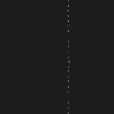
ส่
ง
ข่
า
ว
ป
ร
ะ
ช
า
สั
ม
พั
น
ธ์
แ
จ้
ง
ห
ม
า
ย
ข่