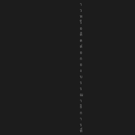
า
ว
ห
รื
อ
ติ
ด
ต่
อ
ก
อ
ง
บ
ร
ร
ณ
า
ธิ
ก
า
ร
ที่