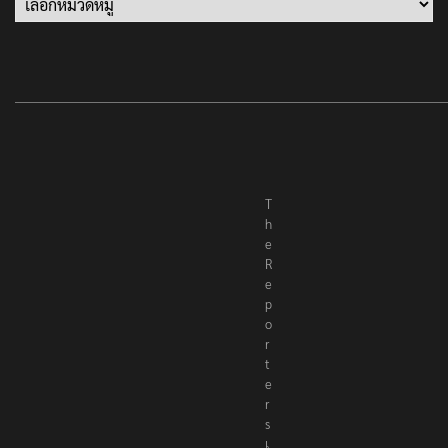
T
h
e
R
e
p
o
r
t
e
r
s
เ