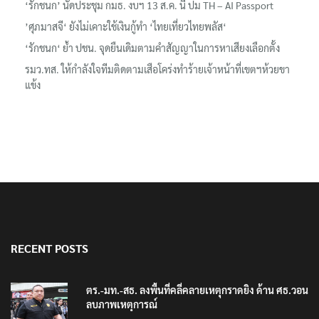
‘รักชนก’ นัดประชุม กมธ. งบฯ 13 ส.ค. นี้ ปม TH – AI Passport
’ศุภมาสจี‘ ยังไม่เคาะใช้เงินกู้ทำ ‘ไทยเที่ยวไทยพลัส‘
‘รักชนก‘ ย้ำ ปชน. จุดยืนเดิมตามคำสัญญาในการหาเสียงเลือกตั้ง
รมว.ทส. ให้กำลังใจทีมติดตามเสือโคร่งทำร้ายเจ้าหน้าที่เขตฯห้วยขา
แข้ง
RECENT POSTS
ตร.-มท.-สธ. ลงพื้นที่คลี่คลายเหตุกราดยิง ด้าน ศธ.วอน
ลบภาพเหตุการณ์