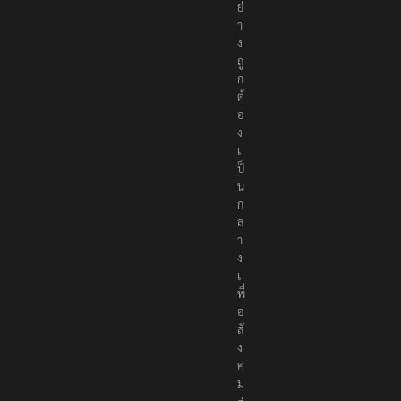
ย่
า
ง
ถู
ก
ต้
อ
ง
เ
ป็
น
ก
ล
า
ง
เ
พื่
อ
สั
ง
ค
ม