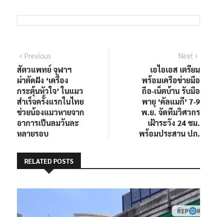
แนะแนว
Previous
Next
Previous
Next
post:
post:
สัตวแพทย์ จุฬาฯ
เอไอเอส เตรียม
เรื่อง
ผ่าตัดฝัง ‘เครื่อง
พร้อมเครือข่ายมือ
กระตุ้นหัวใจ’ ในแมว
ถือ-เน็ตบ้าน รับมือ
สำเร็จครั้งแรกในไทย
พายุ ‘คัลแมกี’ 7-9
ช่วยน้องแมวหายจาก
พ.ย. จัดทีมวิศวกร
อาการเป็นลมวันละ
เฝ้าระวัง 24 ชม.
หลายรอบ
พร้อมประสาน ปภ.
RELATED POSTS