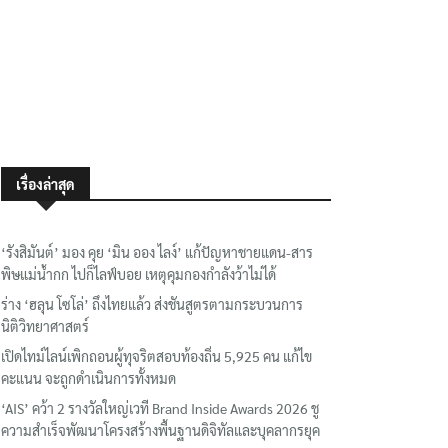
เรื่องล่าสุด
‘รังสิมันต์’ มอง คุย ‘มิน ออง ไลง์’ แก้ปัญหาชายแดน-สาร
พิษแม่น้ำกก ไปก็ไลฟ์บอย เหตุคุมกองกำลังว้าไม่ได้
ร่าง ‘ฮลุน โซโล่’ ถึงไทยแล้ว ส่งชันสูตรตามกระบวนการ
นิติวิทยาศาสตร์
เปิดไทม์ไลน์เพิกถอนผู้ทุจริตสอบท้องถิ่น 5,925 คน แก้ไข
คะแนน จะถูกดำเนินการทั้งหมด
‘AIS’ คว้า 2 รางวัลใหญ่เวที Brand Inside Awards 2026 ชู
ความสำเร็จพัฒนาโครงสร้างพื้นฐานดิจิทัลและบุคลากรยุค