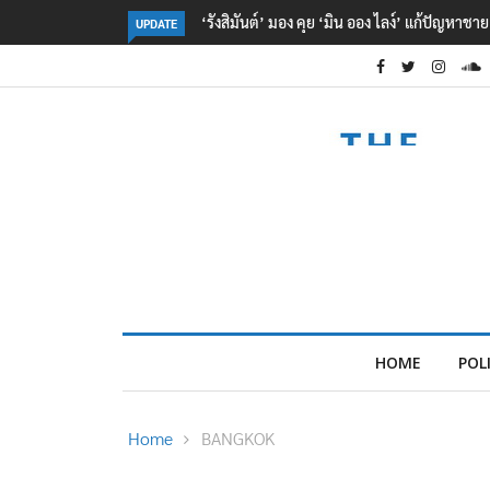
‘รังสิมันต์’ มอง คุย ‘มิน ออง ไลง์’ แก้ปัญหาช
UPDATE
HOME
POL
Home
BANGKOK