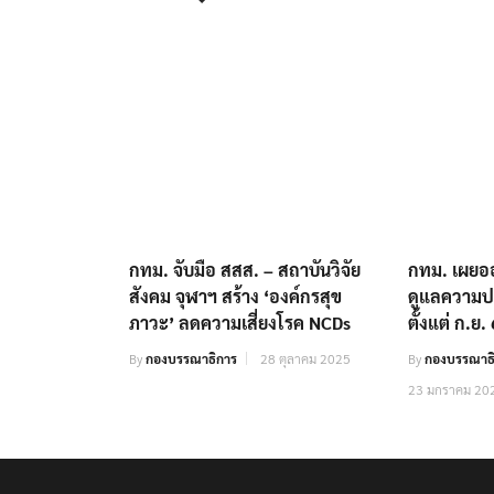
กทม. จับมือ สสส. – สถาบันวิจัย
กทม. เผยอ
สังคม จุฬาฯ สร้าง ‘องค์กรสุข
ดูแลความป
ภาวะ’ ลดความเสี่ยงโรค NCDs
ตั้งแต่ ก.ย.
By
กองบรรณาธิการ
28 ตุลาคม 2025
By
กองบรรณาธิ
23 มกราคม 20