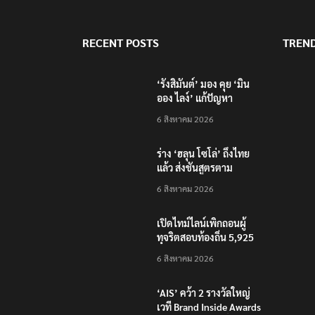
RECENT POSTS
TREN
‘รังสิมันต์’ มอง คุย ‘มิน
ออง ไลง์’ แก้ปัญหา
ชายแดน-สารพิษแม่น้ำกก
6 สิงหาคม 2026
ไปก็ไลฟ์บอย เหตุคุมกอง
กำลังว้าไม่ได้
ร่าง ‘ฮลุน โซโล่’ ถึงไทย
แล้ว ส่งชันสูตรตาม
กระบวนการ
6 สิงหาคม 2026
นิติวิทยาศาสตร์
เปิดไทม์ไลน์เพิกถอนผู้
ทุจริตสอบท้องถิ่น 5,925
คน แก้ไขคะแนน จะถูก
6 สิงหาคม 2026
ดำเนินการทั้งหมด
‘AIS’ คว้า 2 รางวัลใหญ่
เวที Brand Inside Awards