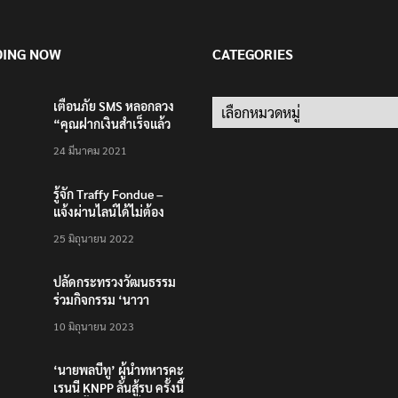
DING NOW
CATEGORIES
เตือนภัย SMS หลอกลวง
Categories
“คุณฝากเงินสำเร็จแล้ว
200,000 บาท”
24 มีนาคม 2021
รู้จัก Traffy Fondue –
แจ้งผ่านไลน์ได้ไม่ต้อง
โหลดแอพใหม่ – แจ้งได้
25 มิถุนายน 2022
ทั่วไทย ไม่ใช่แค่ในกรุง
ปลัดกระทรวงวัฒนธรรม
ร่วมกิจกรรม ‘นาวา
ภิกขาจาร’ แต่งชุดไทย
10 มิถุนายน 2023
ตักบาตรทางน้ำ
‘นายพลบีทู’ ผู้นำทหารคะ
เรนนี KNPP ลั่นสู้รบ ครั้งนี้