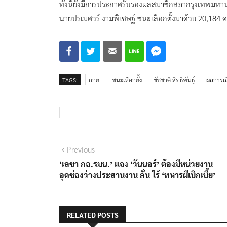
ทั้งนี้ยังมีการประกาศรับรองผลสมาชิกสภากรุงเทพมหา
นายปรเมศวร์ งามพิเชษฐ์ ชนะเลือกตั้งมาด้วย 20,184 
TAGS:
กกต.
ชนะเลือกตั้ง
ชัชชาติ สิทธิพันธุ์
ผลการเลื
แนะแนว
Previous
Previous
post:
‘เลขา กอ.รมน.’ แจง ‘วันนอร์’ ต้องมีหน่วยงาน
เรื่อง
อุดช่องว่างประสานงาน ลั่น ไร้ ‘ทหารผีเบิกเบี้ย’
RELATED POSTS