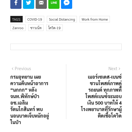
TAGS:
COVID-19
Social Distancing
Work from Home
Zanroo
ชาวเน็ต
โควิด-19
Previous
Next
กรมอุทยาน เผย
เมอร์เซเดส-เบนซ์
ความคืบหน้าอาการ
ชวนโพสต์ภาพคู่
“นกกก” หลัง
รถยนต์ ทุกภาพที่
จนท.พิทักษ์ป่า
โพสต์เบนซ์จะมอบ
อช.เฉลิม
เงิน 500 บาทให้ 4
รัตนโกสินทร์ พบ
โรงพยาบาลที่รักษาผู้
นอนบาดเจ็บหนักอยู่
ติดเชื้อโควิด
ในป่า