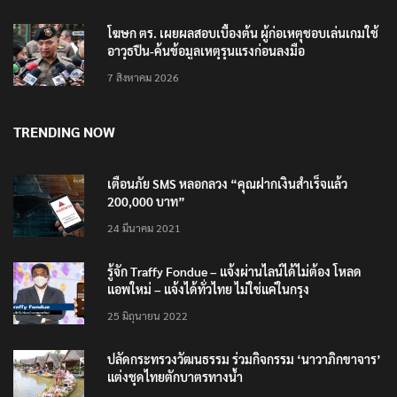
โฆษก ตร. เผยผลสอบเบื้องต้น ผู้ก่อเหตุชอบเล่นเกมใช้
อาวุธปืน-ค้นข้อมูลเหตุรุนแรงก่อนลงมือ
7 สิงหาคม 2026
TRENDING NOW
เตือนภัย SMS หลอกลวง “คุณฝากเงินสำเร็จแล้ว
200,000 บาท”
24 มีนาคม 2021
รู้จัก Traffy Fondue – แจ้งผ่านไลน์ได้ไม่ต้อง โหลด
แอพใหม่ – แจ้งได้ทั่วไทย ไม่ใช่แค่ในกรุง
25 มิถุนายน 2022
ปลัดกระทรวงวัฒนธรรม ร่วมกิจกรรม ‘นาวาภิกขาจาร’
แต่งชุดไทยตักบาตรทางน้ำ