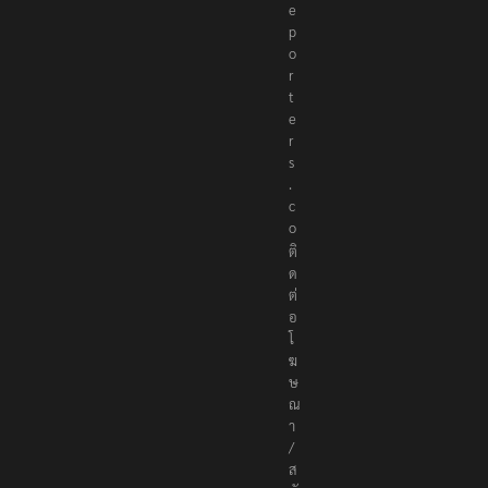
e
p
o
r
t
e
r
s
.
c
o
ติ
ด
ต่
อ
โ
ฆ
ษ
ณ
า
/
ส