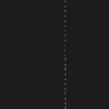
h
e
R
e
p
o
r
t
e
r
s
เ
ป็
น
สื่
อ
อ
อ
น
ไ
ล
น์
ที่