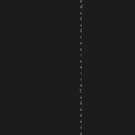
ม
พั
น
ธ์
แ
จ้
ง
ห
ม
า
ย
ข่
า
ว
ห
รื
อ
ติ
ด
ต่
อ
ก
อ