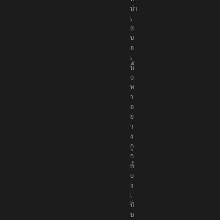
นำ
เ
ส
น
อ
เ
นื้
อ
ห
า
อ
ย่
า
ง
ถู
ก
ต้
อ
ง
เ
ป็
น