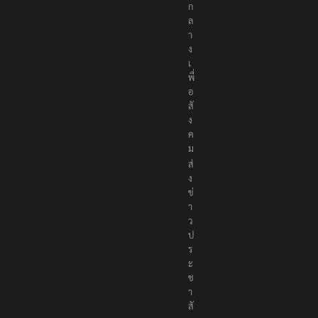
ก
ล
า
ง
เ
พื่
อ
สั
ง
ค
ม
ส่
ง
ข่
า
ว
ป
ร
ะ
ช
า
สั