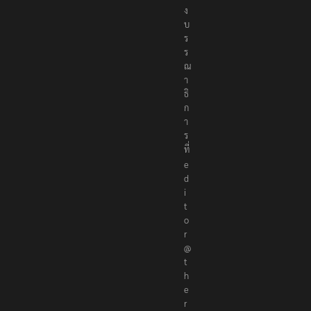
ง
บ
ร
ร
ณ
า
ธิ
ก
า
ร
ที่
e
d
i
t
o
r
@
t
h
e
r