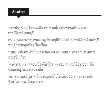
เรื่องล่าสุด
‘ยศชนัน’ ร่วมบริจาคโลหิต รพ. พระนั่งเกล้า ช่วยเหยื่อเหตุ รร.
เทพศิรินทร์ นนทบุรี
ตร. อยู่ระหว่างสอบสวนแรงจูงใจ เหตุยิงในโรงเรียนเทพศิรินทร์ นนทบุรี
พบเด็กก่อเหตุเครียดเรื่องเรียน
นายกฯ กลับเข้าทำเนียบฯ พร้อม ผบ.ตร.-ผบช.ก. คาดถกปราบปราม
อาวุธปืนเถื่อน
โฆษก ตร. เผยผลสอบเบื้องต้น ผู้ก่อเหตุชอบเล่นเกมใช้อาวุธปืน-ค้น
ข้อมูลเหตุรุนแรงก่อนลงมือ
รมว.สธ. เผย มีผู้บาดเจ็บจากเหตุยิงในโรงเรียน 22 ราย กระจายตัว
รักษาใน 6 รพ. วิกฤต 9 ราย