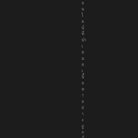
อ
น
ไ
ล
น์
ที่
นำ
เ
ส
น
อ
เ
นื้
อ
ห
า
อ
ย่
า
ง
ถู
ก