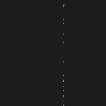
r
@
t
h
e
r
e
p
o
r
t
e
r
s
.
c
o
ติ
ด
ต่
อ
โ
ฆ