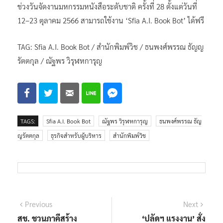
ช่วงวันจัดงานมหกรรมหนังสือระดับชาติ ครั้งที่ 28 ตั้งแต่วันที่
12–23 ตุลาคม 2566 สามารถใช้งาน ‘Sfia A.I. Book Bot’ ได้ฟรี
TAG: Sfia A.I. Book Bot / สำนักพิมพ์วิช / ธนพงศ์พรรณ ธัญญ
รัตตกุล / ณัฐพร วิรุฬหการุญ
TAGS:
Sfia A.I. Book Bot
ณัฐพร วิรุฬหการุญ
ธนพงศ์พรรณ ธัญ
ญรัตตกุล
ธุรกิจสำหรับผู้บริหาร
สำนักพิมพ์วิช
แนะแนว
Previous
Next
Previous
Next
post:
post:
สช. ชวนภาคีสร้าง
‘ปลัดฯ แรงงาน’ สั่ง