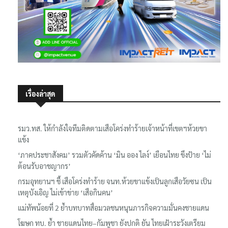
เรื่องล่าสุด
รมว.ทส. ให้กำลังใจทีมติดตามเสือโคร่งทำร้ายเจ้าหน้าที่เขตฯห้วยขา
แข้ง
‘ภาคประชาสังคม’ รวมตัวคัดค้าน ‘มิน ออง ไลง์’ เยือนไทย ขึงป้าย ‘ไม่
ต้อนรับอาชญากร’
กรมอุทยานฯ ชี้ เสือโคร่งทำร้าย จนท.ห้วยขาแข้งเป็นลูกเสือวัยซน เป็น
เหตุบังเอิญ ไม่เข้าข่าย ‘เสือกินคน’
แม่ทัพน้อยที่ 2 ย้ำบทบาทสื่อมวลชนหนุนภารกิจความมั่นคงชายแดน
โฆษก ทบ. ย้ำ ชายแดนไทย–กัมพูชา ยังปกติ ยัน ไทยเฝ้าระวังเตรียม