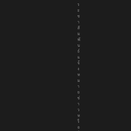
ร
ะ
ช
า
สั
ม
พั
น
ธ์
แ
จ้
ง
ห
ม
า
ย
ข่
า
ว
ห
รื
อ