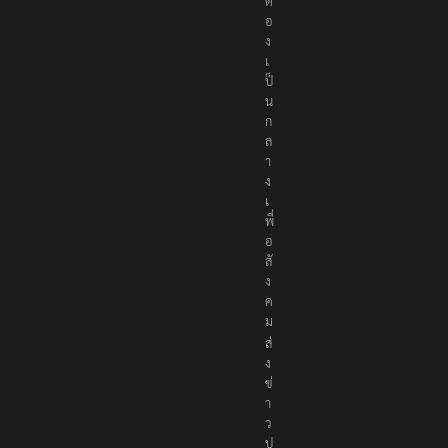
ต้
อ
ง
เ
ป็
น
ก
ล
า
ง
เ
พื่
อ
สั
ง
ค
ม
ส่
ง
ข่
า
ว
ป