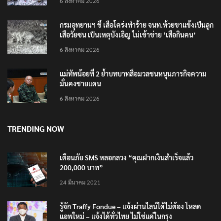
6 สิงหาคม 2026
กรมอุทยานฯ ชี้ เสือโคร่งทำร้าย จนท.ห้วยขาแข้งเป็นลูก
เสือวัยซน เป็นเหตุบังเอิญ ไม่เข้าข่าย ‘เสือกินคน’
6 สิงหาคม 2026
แม่ทัพน้อยที่ 2 ย้ำบทบาทสื่อมวลชนหนุนภารกิจความ
มั่นคงชายแดน
6 สิงหาคม 2026
TRENDING NOW
เตือนภัย SMS หลอกลวง “คุณฝากเงินสำเร็จแล้ว
200,000 บาท”
24 มีนาคม 2021
รู้จัก Traffy Fondue – แจ้งผ่านไลน์ได้ไม่ต้อง โหลด
แอพใหม่ – แจ้งได้ทั่วไทย ไม่ใช่แค่ในกรุง