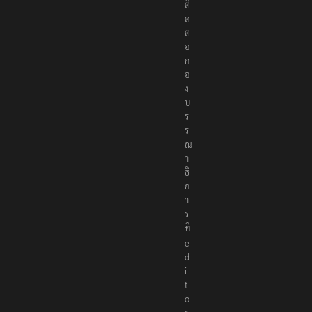
ติ
ด
ต่
อ
ก
อ
ง
บ
ร
ร
ณ
า
ธิ
ก
า
ร
ที่
e
d
i
t
o