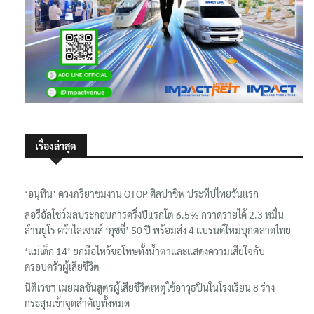
เรื่องล่าสุด
‘อนุทิน’ ควงภริยาชมงาน OTOP ศิลปาชีพ ประทีปไทยวันแรก
ลอรีอัลโชว์ผลประกอบการครึ่งปีแรกโต 6.5% กวาดรายได้ 2.3 หมื่น
ล้านยูโร คว้าไลเซนส์ ‘กุชชี่’ 50 ปี พร้อมส่ง 4 แบรนด์ใหม่บุกตลาดไทย
‘แม่เด็ก 14’ ยกมือไหว้ขอโทษทั้งน้ำตาและแสดงความเสียใจกับ
ครอบครัวผู้เสียชีวิต
นิติเวชฯ เผยผลชันสูตรผู้เสียชีวิตเหตุใช้อาวุธปืนในโรงเรียน 8 ร่าง
กระสุนเข้าจุดสำคัญทั้งหมด