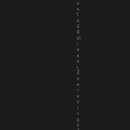
อ
น
ไ
ล
น์
ที่
นำ
เ
ส
น
อ
เ
นื้
อ
ห
า
อ
ย่
า
ง
ถู
ก