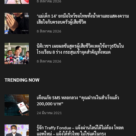
8 สิงหาคม 2026
‘แม่เด็ก 14’ ยกมือไหว้ขอโทษทั้งน้ำตาและแสดงความ
เสียใจกับครอบครัวผู้เสียชีวิต
8 สิงหาคม 2026
นิติเวชฯ เผยผลชันสูตรผู้เสียชีวิตเหตุใช้อาวุธปืนใน
โรงเรียน 8 ร่าง กระสุนเข้าจุดสำคัญทั้งหมด
8 สิงหาคม 2026
TRENDING NOW
เตือนภัย SMS หลอกลวง “คุณฝากเงินสำเร็จแล้ว
200,000 บาท”
24 มีนาคม 2021
รู้จัก Traffy Fondue – แจ้งผ่านไลน์ได้ไม่ต้อง โหลด
แอพใหม่ – แจ้งได้ทั่วไทย ไม่ใช่แค่ในกรุง