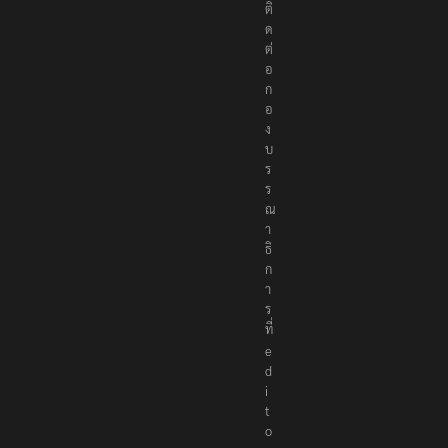
ติ
ด
ต่
อ
ก
อ
ง
บ
ร
ร
ณ
า
ธิ
ก
า
ร
ที่
e
d
i
t
o