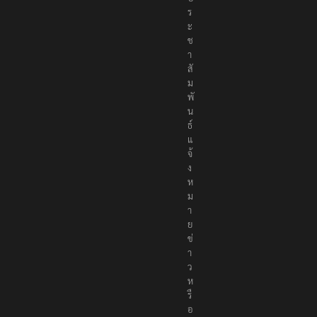
ร
ะ
ช
า
สั
ม
พั
น
ธ์
แ
จ้
ง
ห
ม
า
ย
ข่
า
ว
ห
รื
อ