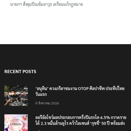
นายกฯ สั่งคุมปืนเข้มอาวุธ เตรียมแก้กฎหมาย
RECENT POSTS
‘อนุทิน’ ควงภริยาชมงาน OTOP ศิลปาชีพ ประทีปไทย
วันแรก
8 สิงหาคม 2026
ลอรีอัลโชว์ผลประกอบการครึ่งปีแรกโต 6.5% กวาดราย
ได้ 2.3 หมื่นล้านยูโร คว้าไลเซนส์ ‘กุชชี่’ 50 ปี พร้อมส่ง
4 แบรนด์ใหม่บุกตลาดไทย