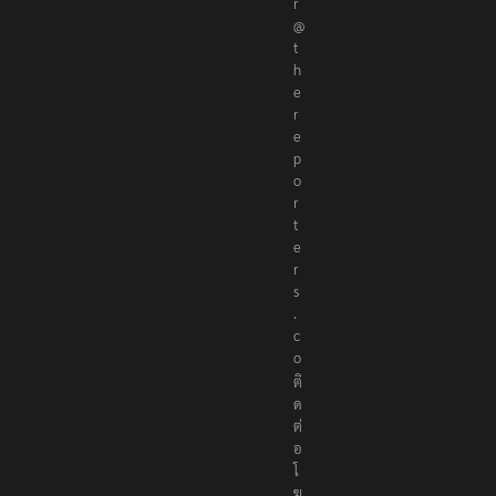
r
@
t
h
e
r
e
p
o
r
t
e
r
s
.
c
o
ติ
ด
ต่
อ
โ
ฆ