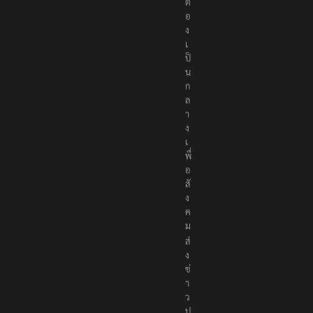
ต้
อ
ง
เ
ป็
น
ก
ล
า
ง
เ
พื่
อ
สั
ง
ค
ม
ส่
ง
ข่
า
ว
ป