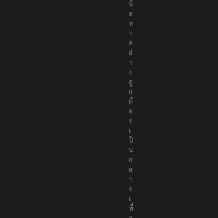
เ
นื้
อ
ห
า
อ
ย่
า
ง
ถู
ก
ต้
อ
ง
เ
ป็
น
ก
ล
า
ง
เ
พื่