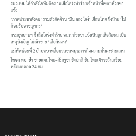
รมว.ทส. ให้กำลังใจทีมติดตามเสือโคร่งทำร้ายเจ้าหน้าที่เขตฯห้วยขา
แข้ง
‘ภาคประชาสังคม’ รวมตัวคัดค้าน ‘มิน ออง ไลง์’ เยือนไทย ขึงป้าย ‘ไม่
ต้อนรับอาชญากร’
กรมอุทยานฯ ชี้ เสือโคร่งทำร้าย จนท.ห้วยขาแข้งเป็นลูกเสือวัยซน เป็น
เหตุบังเอิญ ไม่เข้าข่าย ‘เสือกินคน’
แม่ทัพน้อยที่ 2 ย้ำบทบาทสื่อมวลชนหนุนภารกิจความมั่นคงชายแดน
โฆษก ทบ. ย้ำ ชายแดนไทย–กัมพูชา ยังปกติ ยัน ไทยเฝ้าระวังเตรียม
พร้อมตลอด 24 ชม.