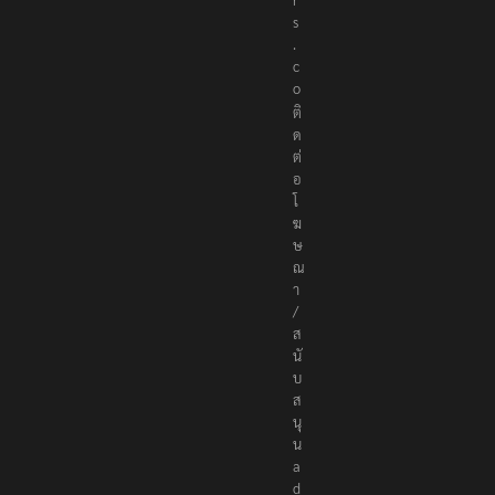
r
s
.
c
o
ติ
ด
ต่
อ
โ
ฆ
ษ
ณ
า
/
ส
นั
บ
ส
นุ
น
a