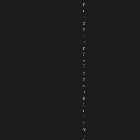
ง
ห
ม
า
ย
ข่
า
ว
ห
รื
อ
ติ
ด
ต่
อ
ก
อ
ง
บ
ร
ร
ณ