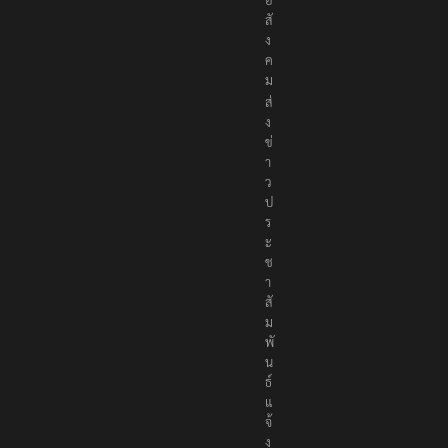
อ
สั
ง
ค
ม
ส่
ง
ข่
า
ว
ป
ร
ะ
ช
า
สั
ม
พั
น
ธ์
แ
จ้