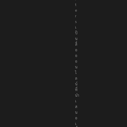
r
t
e
r
s
เ
ป็
น
สื่
อ
อ
อ
น
ไ
ล
น์
ที่
นำ
เ
ส
น
อ