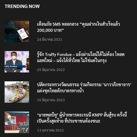
TRENDING NOW
เตือนภัย SMS หลอกลวง “คุณฝากเงินสำเร็จแล้ว
200,000 บาท”
24 มีนาคม 2021
รู้จัก Traffy Fondue – แจ้งผ่านไลน์ได้ไม่ต้อง โหลด
แอพใหม่ – แจ้งได้ทั่วไทย ไม่ใช่แค่ในกรุง
25 มิถุนายน 2022
ปลัดกระทรวงวัฒนธรรม ร่วมกิจกรรม ‘นาวาภิกขาจาร’
แต่งชุดไทยตักบาตรทางน้ำ
10 มิถุนายน 2023
‘นายพลบีทู’ ผู้นำทหารคะเรนนี KNPP ลั่นสู้รบ ครั้งนี้
เป็นครั้งสุดท้าย ที่ประชาชนต้องชนะ
13 มกราคม 2022