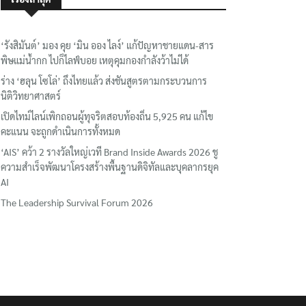
‘รังสิมันต์’ มอง คุย ‘มิน ออง ไลง์’ แก้ปัญหาชายแดน-สาร
พิษแม่น้ำกก ไปก็ไลฟ์บอย เหตุคุมกองกำลังว้าไม่ได้
ร่าง ‘ฮลุน โซโล่’ ถึงไทยแล้ว ส่งชันสูตรตามกระบวนการ
นิติวิทยาศาสตร์
เปิดไทม์ไลน์เพิกถอนผู้ทุจริตสอบท้องถิ่น 5,925 คน แก้ไข
คะแนน จะถูกดำเนินการทั้งหมด
‘AIS’ คว้า 2 รางวัลใหญ่เวที Brand Inside Awards 2026 ชู
ความสำเร็จพัฒนาโครงสร้างพื้นฐานดิจิทัลและบุคลากรยุค
AI
The Leadership Survival Forum 2026