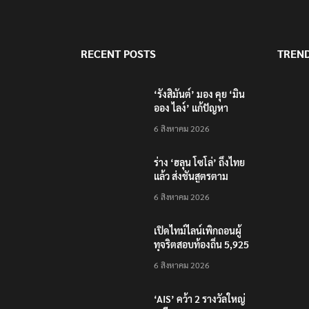
RECENT POSTS
TREN
‘รังสิมันต์’ มอง คุย ‘มิน
ออง ไลง์’ แก้ปัญหา
ชายแดน-สารพิษแม่น้ำกก
6 สิงหาคม 2026
ไปก็ไลฟ์บอย เหตุคุมกอง
กำลังว้าไม่ได้
ร่าง ‘ฮลุน โซโล่’ ถึงไทย
แล้ว ส่งชันสูตรตาม
กระบวนการ
6 สิงหาคม 2026
นิติวิทยาศาสตร์
เปิดไทม์ไลน์เพิกถอนผู้
ทุจริตสอบท้องถิ่น 5,925
คน แก้ไขคะแนน จะถูก
6 สิงหาคม 2026
ดำเนินการทั้งหมด
‘AIS’ คว้า 2 รางวัลใหญ่