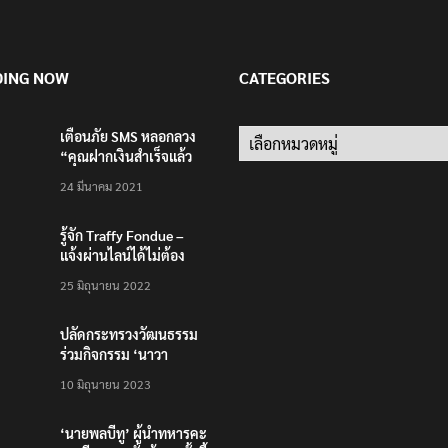
DING NOW
CATEGORIES
เตือนภัย SMS หลอกลวง
Categories
“คุณฝากเงินสำเร็จแล้ว
200,000 บาท”
24 มีนาคม 2021
รู้จัก Traffy Fondue –
แจ้งผ่านไลน์ได้ไม่ต้อง
โหลดแอพใหม่ – แจ้งได้
25 มิถุนายน 2022
ทั่วไทย ไม่ใช่แค่ในกรุง
ปลัดกระทรวงวัฒนธรรม
ร่วมกิจกรรม ‘นาวา
ภิกขาจาร’ แต่งชุดไทย
10 มิถุนายน 2023
ตักบาตรทางน้ำ
‘นายพลบีทู’ ผู้นำทหารคะ