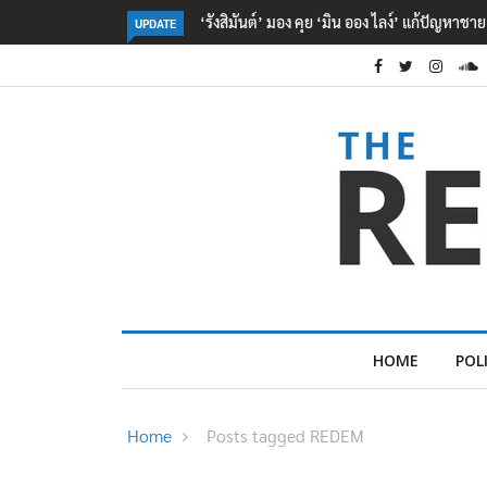
‘รังสิมันต์’ มอง คุย ‘มิน ออง ไลง์’ แก้ปัญหาช
UPDATE
HOME
POL
Home
Posts tagged REDEM