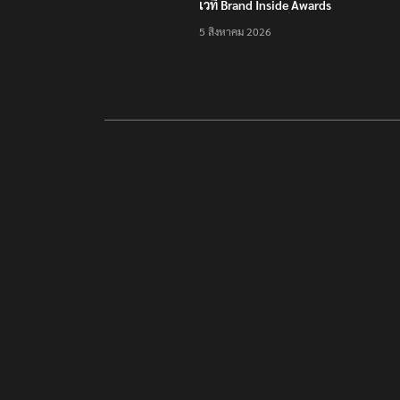
เวที Brand Inside Awards
2026 ชูความสำเร็จพัฒนา
5 สิงหาคม 2026
โครงสร้างพื้นฐานดิจิทัล
และบุคลากรยุค AI