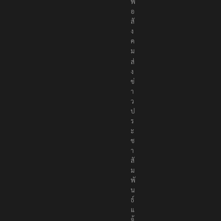
พื่
อ
สั
ง
ค
ม
ส่
ง
ข่
า
ว
ป
ร
ะ
ช
า
สั
ม
พั
น
ธ์
แ
จ้