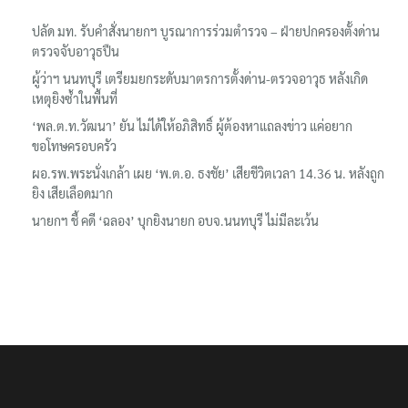
ปลัด มท. รับคำสั่งนายกฯ บูรณาการร่วมตำรวจ – ฝ่ายปกครองตั้งด่าน
ตรวจจับอาวุธปืน
ผู้ว่าฯ นนทบุรี เตรียมยกระดับมาตรการตั้งด่าน-ตรวจอาวุธ หลังเกิด
เหตุยิงซ้ำในพื้นที่
‘พล.ต.ท.วัฒนา’ ยัน ไม่ได้ให้อภิสิทธิ์ ผู้ต้องหาแถลงข่าว แค่อยาก
ขอโทษครอบครัว
ผอ.รพ.พระนั่งเกล้า เผย ‘พ.ต.อ. ธงชัย’ เสียชีวิตเวลา 14.36 น. หลังถูก
ยิง เสียเลือดมาก
นายกฯ ชี้ คดี ‘ฉลอง’ บุกยิงนายก อบจ.นนทบุรี ไม่มีละเว้น