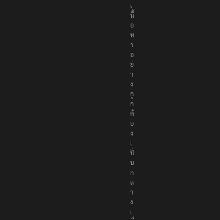
เ
นื้
อ
ห
า
อ
ย่
า
ง
ถู
ก
ต้
อ
ง
เ
ป็
น
ก
ล
า
ง
เ