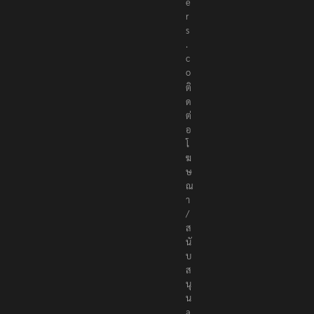
e
r
s
.
c
o
ติ
ด
ต่
อ
โ
ฆ
ษ
ณ
า
/
ส
นั
บ
ส
นุ
น
a