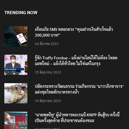
TRENDING NOW
เตือนภัย SMS หลอกลวง “คุณฝากเงินสำเร็จแล้ว
200,000 บาท”
24 มีนาคม 2021
รู้จัก Traffy Fondue – แจ้งผ่านไลน์ได้ไม่ต้อง โหลด
แอพใหม่ – แจ้งได้ทั่วไทย ไม่ใช่แค่ในกรุง
25 มิถุนายน 2022
ปลัดกระทรวงวัฒนธรรม ร่วมกิจกรรม ‘นาวาภิกขาจาร’
แต่งชุดไทยตักบาตรทางน้ำ
10 มิถุนายน 2023
‘นายพลบีทู’ ผู้นำทหารคะเรนนี KNPP ลั่นสู้รบ ครั้งนี้
เป็นครั้งสุดท้าย ที่ประชาชนต้องชนะ
13 มกราคม 2022