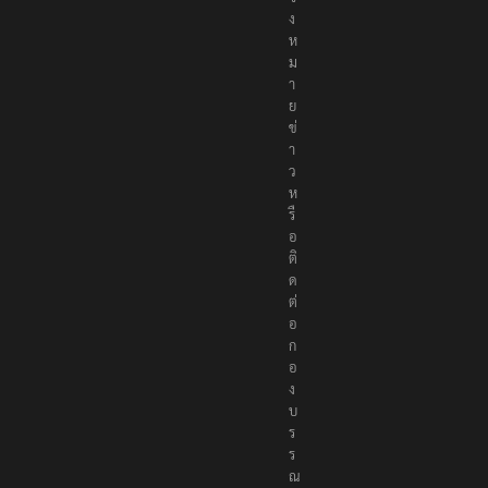
ง
ห
ม
า
ย
ข่
า
ว
ห
รื
อ
ติ
ด
ต่
อ
ก
อ
ง
บ
ร
ร
ณ