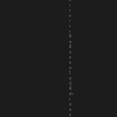
r
t
e
r
s
เ
ป็
น
สื่
อ
อ
อ
น
ไ
ล
น์
ที่
นำ
เ
ส
น
อ