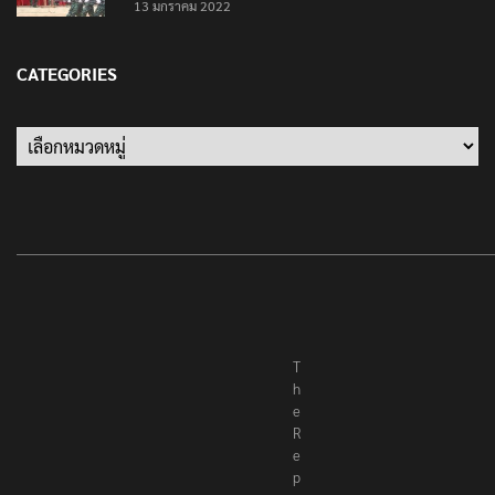
13 มกราคม 2022
CATEGORIES
Categories
T
h
e
R
e