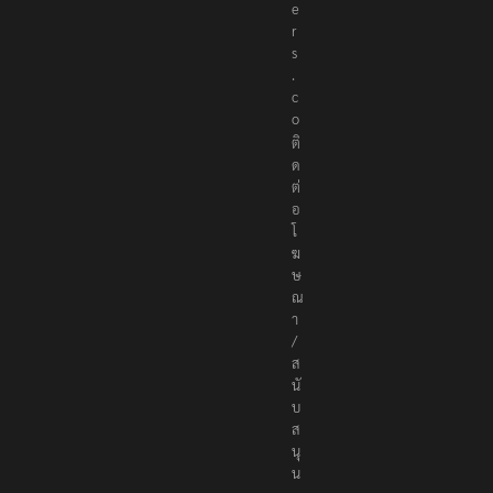
t
e
r
s
.
c
o
ติ
ด
ต่
อ
โ
ฆ
ษ
ณ
า
/
ส
นั
บ
ส
นุ