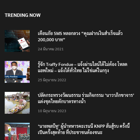
6 สิงหาคม 2026
TRENDING NOW
เตือนภัย SMS หลอกลวง “คุณฝากเงินสำเร็จแล้ว
200,000 บาท”
24 มีนาคม 2021
รู้จัก Traffy Fondue – แจ้งผ่านไลน์ได้ไม่ต้อง โหลด
แอพใหม่ – แจ้งได้ทั่วไทย ไม่ใช่แค่ในกรุง
25 มิถุนายน 2022
ปลัดกระทรวงวัฒนธรรม ร่วมกิจกรรม ‘นาวาภิกขาจาร’
แต่งชุดไทยตักบาตรทางน้ำ
10 มิถุนายน 2023
‘นายพลบีทู’ ผู้นำทหารคะเรนนี KNPP ลั่นสู้รบ ครั้งนี้
เป็นครั้งสุดท้าย ที่ประชาชนต้องชนะ