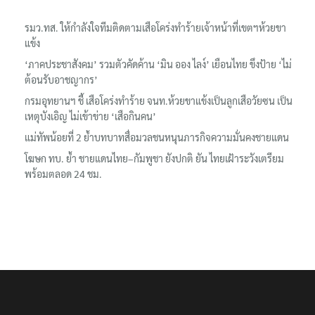
รมว.ทส. ให้กำลังใจทีมติดตามเสือโคร่งทำร้ายเจ้าหน้าที่เขตฯห้วยขา
แข้ง
‘ภาคประชาสังคม’ รวมตัวคัดค้าน ‘มิน ออง ไลง์’ เยือนไทย ขึงป้าย ‘ไม่
ต้อนรับอาชญากร’
กรมอุทยานฯ ชี้ เสือโคร่งทำร้าย จนท.ห้วยขาแข้งเป็นลูกเสือวัยซน เป็น
เหตุบังเอิญ ไม่เข้าข่าย ‘เสือกินคน’
แม่ทัพน้อยที่ 2 ย้ำบทบาทสื่อมวลชนหนุนภารกิจความมั่นคงชายแดน
โฆษก ทบ. ย้ำ ชายแดนไทย–กัมพูชา ยังปกติ ยัน ไทยเฝ้าระวังเตรียม
พร้อมตลอด 24 ชม.