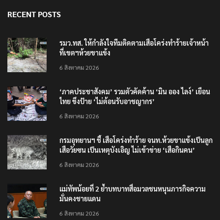
RECENT POSTS
รมว.ทส. ให้กำลังใจทีมติดตามเสือโคร่งทำร้ายเจ้าหน้า
ที่เขตฯห้วยขาแข้ง
6 สิงหาคม 2026
‘ภาคประชาสังคม’ รวมตัวคัดค้าน ‘มิน ออง ไลง์’ เยือน
ไทย ขึงป้าย ‘ไม่ต้อนรับอาชญากร’
6 สิงหาคม 2026
กรมอุทยานฯ ชี้ เสือโคร่งทำร้าย จนท.ห้วยขาแข้งเป็นลูก
เสือวัยซน เป็นเหตุบังเอิญ ไม่เข้าข่าย ‘เสือกินคน’
6 สิงหาคม 2026
แม่ทัพน้อยที่ 2 ย้ำบทบาทสื่อมวลชนหนุนภารกิจความ
มั่นคงชายแดน