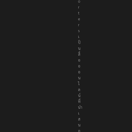
p
o
r
t
e
r
s
เ
ป็
น
สื่
อ
อ
อ
น
ไ
ล
น์
ที่
นำ
เ
ส
น