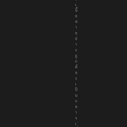
อ
เ
นื้
อ
ห
า
อ
ย่
า
ง
ถู
ก
ต้
อ
ง
เ
ป็
น
ก
ล
า
ง