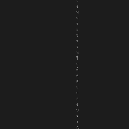
แ
จ้
ง
ห
ม
า
ย
ข่
า
ว
ห
รื
อ
ติ
ด
ต่
อ
ก
อ
ง
บ
ร
ร