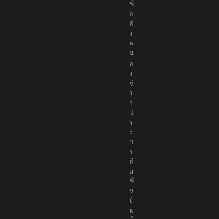
เ
พื่
อ
สั
ง
ค
ม
ส่
ง
ข่
า
ว
ป
ร
ะ
ช
า
สั
ม
พั
น
ธ์