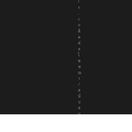
t
e
r
s
.
c
o
ติ
ด
ต่
อ
โ
ฆ
ษ
ณ
า
/
ส
นั
บ
ส
นุ