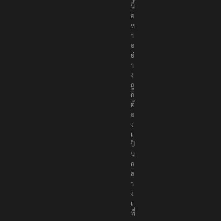
อ
เ
นื้
อ
ห
า
อ
ย่
า
ง
ถู
ก
ต้
อ
ง
เ
ป็
น
ก
ล
า
ง