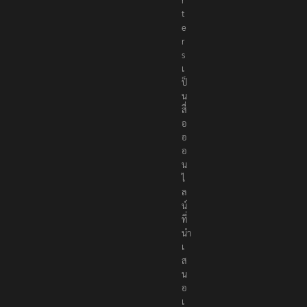
p
o
r
t
e
r
s
เ
ป็
น
สื่
อ
อ
อ
น
ไ
ล
น์
ที่
นำ
เ
ส
น