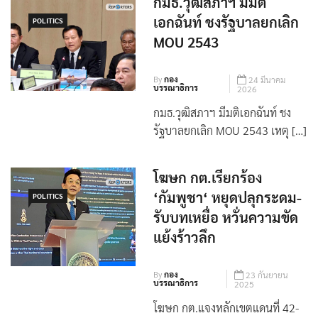
กมธ.วุฒิสภาฯ มีมติ
เอกฉันท์ ชงรัฐบาลยกเลิก
POLITICS
MOU 2543
By
กอง
24 มีนาคม
บรรณาธิการ
2026
กมธ.วุฒิสภาฯ มีมติเอกฉันท์ ชง
รัฐบาลยกเลิก MOU 2543 เหตุ […]
โฆษก กต.เรียกร้อง
‘กัมพูชา‘ หยุดปลุกระดม-
POLITICS
รับบทเหยื่อ หวั่นความขัด
แย้งร้าวลึก
By
กอง
23 กันยายน
บรรณาธิการ
2025