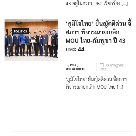
โฆษก กต.แจงหลักเขตแดนที่ 42-
43 อยู่ในกรอบ JBC เรียกร้อง […]
‘ภูมิใจไทย’ ยื่นญัตติด่วน จี้
สภาฯ พิจารณายกเลิก
POLITICS
MOU ไทย-กัมพูชา ปี 43
และ 44
By
กอง
30 กรกฎาคม
บรรณาธิการ
2025
‘ภูมิใจไทย’ ยื่นญัตติด่วน จี้สภาฯ
พิจารณายกเลิก MOU ไทย […]