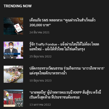
8 สิงหาคม 2026
TRENDING NOW
เตือนภัย SMS หลอกลวง “คุณฝากเงินสำเร็จแล้ว
200,000 บาท”
24 มีนาคม 2021
รู้จัก Traffy Fondue – แจ้งผ่านไลน์ได้ไม่ต้อง โหลด
แอพใหม่ – แจ้งได้ทั่วไทย ไม่ใช่แค่ในกรุง
25 มิถุนายน 2022
ปลัดกระทรวงวัฒนธรรม ร่วมกิจกรรม ‘นาวาภิกขาจาร’
แต่งชุดไทยตักบาตรทางน้ำ
10 มิถุนายน 2023
‘นายพลบีทู’ ผู้นำทหารคะเรนนี KNPP ลั่นสู้รบ ครั้งนี้
เป็นครั้งสุดท้าย ที่ประชาชนต้องชนะ