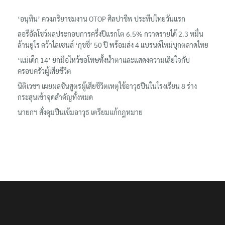
เรื่องล่าสุด
‘อนุทิน’ ควงภริยาชมงาน OTOP ศิลปาชีพ ประทีปไทยวันแรก
ลอรีอัลโชว์ผลประกอบการครึ่งปีแรกโต 6.5% กวาดรายได้ 2.3 หมื่น
ล้านยูโร คว้าไลเซนส์ ‘กุชชี่’ 50 ปี พร้อมส่ง 4 แบรนด์ใหม่บุกตลาดไทย
‘แม่เด็ก 14’ ยกมือไหว้ขอโทษทั้งน้ำตาและแสดงความเสียใจกับ
ครอบครัวผู้เสียชีวิต
นิติเวชฯ เผยผลชันสูตรผู้เสียชีวิตเหตุใช้อาวุธปืนในโรงเรียน 8 ร่าง
กระสุนเข้าจุดสำคัญทั้งหมด
นายกฯ สั่งคุมปืนเข้มอาวุธ เตรียมแก้กฎหมาย