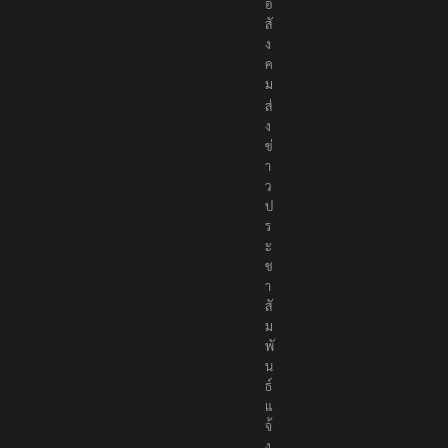
เ
พื่
อ
สั
ง
ค
ม
ส่
ง
ข่
า
ว
ป
ร
ะ
ช
า
สั
ม
พั
น
ธ์