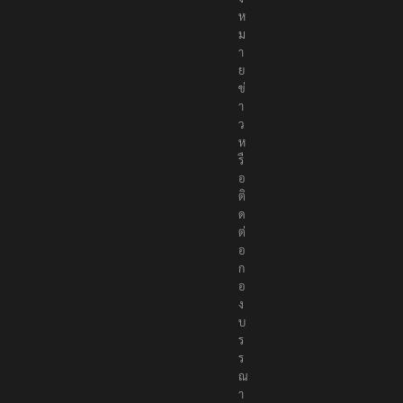
แ
จ้
ง
ห
ม
า
ย
ข่
า
ว
ห
รื
อ
ติ
ด
ต่
อ
ก
อ
ง
บ
ร
ร