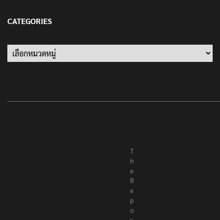
13 มกราคม 2022
CATEGORIES
Categories
T
h
e
R
e