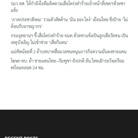
รมว.ทส. ให้กำลังใจทีมติดตามเสือโคร่งทำร้ายเจ้าหน้าที่เขตฯห้วยขา
แข้ง
‘ภาคประชาสังคม’ รวมตัวคัดค้าน ‘มิน ออง ไลง์’ เยือนไทย ขึงป้าย ‘ไม่
ต้อนรับอาชญากร’
กรมอุทยานฯ ชี้ เสือโคร่งทำร้าย จนท.ห้วยขาแข้งเป็นลูกเสือวัยซน เป็น
เหตุบังเอิญ ไม่เข้าข่าย ‘เสือกินคน’
แม่ทัพน้อยที่ 2 ย้ำบทบาทสื่อมวลชนหนุนภารกิจความมั่นคงชายแดน
โฆษก ทบ. ย้ำ ชายแดนไทย–กัมพูชา ยังปกติ ยัน ไทยเฝ้าระวังเตรียม
พร้อมตลอด 24 ชม.