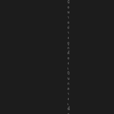
เ
นื้
อ
ห
า
อ
ย่
า
ง
ถู
ก
ต้
อ
ง
เ
ป็
น
ก
ล
า
ง
เ
พื่