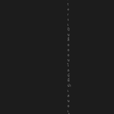
r
t
e
r
s
เ
ป็
น
สื่
อ
อ
อ
น
ไ
ล
น์
ที่
นำ
เ
ส
น
อ