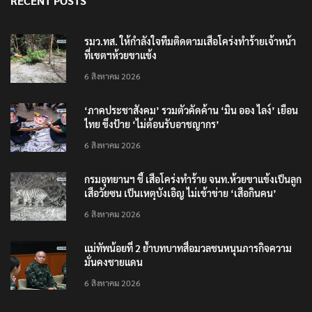
RECENT POSTS
รมว.ทส. ให้กำลังใจทีมติดตามเสือโคร่งทำร้ายเจ้าหน้า
ที่เขตฯห้วยขาแข้ง
6 สิงหาคม 2026
‘ภาคประชาสังคม’ รวมตัวคัดค้าน ‘มิน ออง ไลง์’ เยือน
ไทย ขึงป้าย ‘ไม่ต้อนรับอาชญากร’
6 สิงหาคม 2026
กรมอุทยานฯ ชี้ เสือโคร่งทำร้าย จนท.ห้วยขาแข้งเป็นลูก
เสือวัยซน เป็นเหตุบังเอิญ ไม่เข้าข่าย ‘เสือกินคน’
6 สิงหาคม 2026
แม่ทัพน้อยที่ 2 ย้ำบทบาทสื่อมวลชนหนุนภารกิจความ
มั่นคงชายแดน
6 สิงหาคม 2026