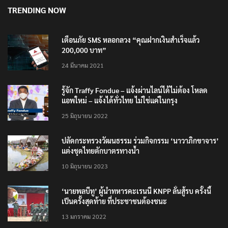
TRENDING NOW
เตือนภัย SMS หลอกลวง “คุณฝากเงินสำเร็จแล้ว
200,000 บาท”
24 มีนาคม 2021
รู้จัก Traffy Fondue – แจ้งผ่านไลน์ได้ไม่ต้อง โหลด
แอพใหม่ – แจ้งได้ทั่วไทย ไม่ใช่แค่ในกรุง
25 มิถุนายน 2022
ปลัดกระทรวงวัฒนธรรม ร่วมกิจกรรม ‘นาวาภิกขาจาร’
แต่งชุดไทยตักบาตรทางน้ำ
10 มิถุนายน 2023
‘นายพลบีทู’ ผู้นำทหารคะเรนนี KNPP ลั่นสู้รบ ครั้งนี้
เป็นครั้งสุดท้าย ที่ประชาชนต้องชนะ
13 มกราคม 2022