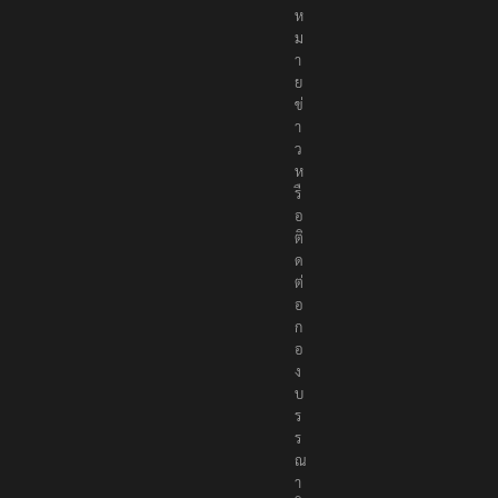
ง
ห
ม
า
ย
ข่
า
ว
ห
รื
อ
ติ
ด
ต่
อ
ก
อ
ง
บ
ร
ร
ณ