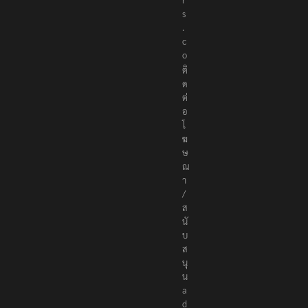
r
s
.
c
o
ติ
ด
ต่
อ
โ
ฆ
ษ
ณ
า
/
ส
นั
บ
ส
นุ
น
a