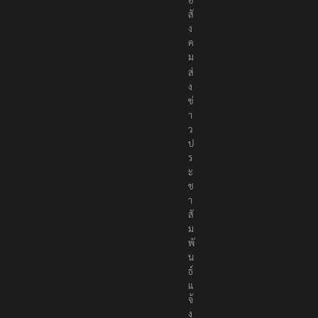
อ
สั
ง
ค
ม
ส่
ง
ข่
า
ว
ป
ร
ะ
ช
า
สั
ม
พั
น
ธ์
แ
จ้