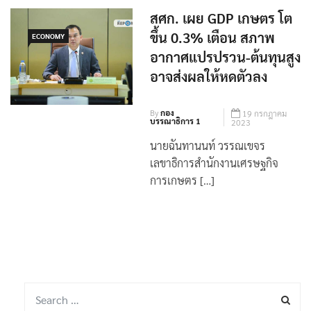
สศก. เผย GDP เกษตร โต
ขึ้น 0.3% เตือน สภาพ
ECONOMY
อากาศแปรปรวน-ต้นทุนสูง
อาจส่งผลให้หดตัวลง
By
กอง
19 กรกฎาคม
บรรณาธิการ 1
2023
นายฉันทานนท์ วรรณเขจร
เลขาธิการสำนักงานเศรษฐกิจ
การเกษตร […]