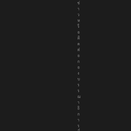
ข่
า
ว
ห
รื
อ
ติ
ด
ต่
อ
ก
อ
ง
บ
ร
ร
ณ
า
ธิ
ก
า
ร