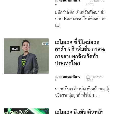
By
กองบรรณาธิการ
12 เมษายน
1
2022
ผนึกกำลังกับเซ็นทรัลพัฒนา ส่ง
มอบประสบการณ์ใหม่ที่จะมาพล
[…]
เอไอเอส ชี้ ปีใหม่ยอด
ดาต้า 5 จี เพิ่มขึ้น 619%
TECH
กระจายทุกจังหวัดทั่ว
ประเทศไทย
By
กองบรรณาธิการ
3 มกราคม
1
2022
นายปรัธนา ลีลพนัง หัวหน้าคณะผู้
บริหารกลุ่มลูกค้าทั่วไป […]
เอไอเอส ยืนยันเดินหน้า