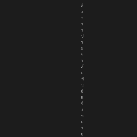
ส่
ง
ข่
า
ว
ป
ร
ะ
ช
า
สั
ม
พั
น
ธ์
แ
จ้
ง
ห
ม
า
ย