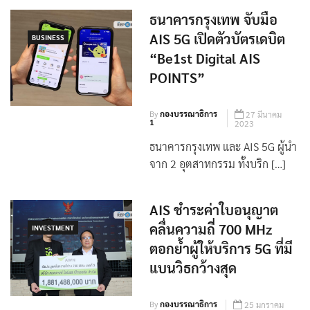
ธนาคารกรุงเทพ จับมือ
AIS 5G เปิดตัวบัตรเดบิต
BUSINESS
“Be1st Digital AIS
POINTS”
By
กองบรรณาธิการ
27 มีนาคม
1
2023
ธนาคารกรุงเทพ และ AIS 5G ผู้นำ
จาก 2 อุตสาหกรรม ทั้งบริก […]
AIS ชำระค่าใบอนุญาต
คลื่นความถี่ 700 MHz
INVESTMENT
ตอกย้ำผู้ให้บริการ 5G ที่มี
แบนวิธกว้างสุด
By
กองบรรณาธิการ
25 มกราคม