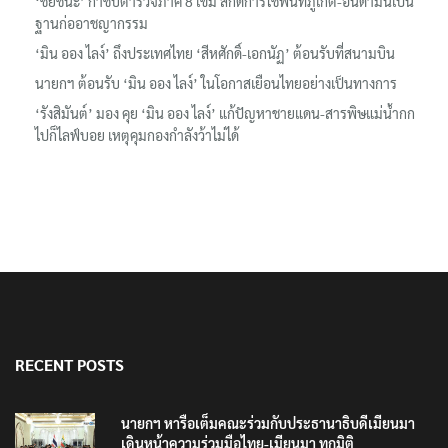
‘ชัยชนะ’ กำชับตำรวจภาค 8 เข้ม สกัดการใช้พื้นที่ภูเก็ต-อันดามันเป็น
ฐานก่ออาชญากรรม
‘มิน ออง ไลง์’ ถึงประเทศไทย ‘สีหศักดิ์-เอกนัฏ’ ต้อนรับที่สนามบิน
นายกฯ ต้อนรับ ‘มิน ออง ไลง์’ ในโอกาสเยือนไทยอย่างเป็นทางการ
‘รังสิมันต์’ มอง คุย ‘มิน ออง ไลง์’ แก้ปัญหาชายแดน-สารพิษแม่น้ำกก
ไปก็ไลฟ์บอย เหตุคุมกองกำลังว้าไม่ได้
RECENT POSTS
นายกฯ หารือเต็มคณะร่วมกับประธานาธิบดีเมียนมา
เดินหน้าความร่วมมือไทย-เมียนมา ทุกมิติ