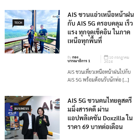
AIS ชวนแอ่วเหนือหน้าฝน
กับ AIS 5G ครอบคลุม เร็ว
TECH
แรง ทุกจุดเช็คอิน ในภาค
เหนือทุกพื้นที่
By
กอง
10 กรกฎาคม
บรรณาธิการ 1
2024
AIS ชวนเที่ยวเหนือหน้าฝนไปกับ
AIS 5G พร้อมต้อนรับนักท่อ […]
AIS 5G ชวนคนไทยดูสตรี
มมิ่งสารคดี ผ่าน
BUSINESS
แอปพลิเคชัน Doxzilla ใน
ราคา 69 บาทต่อเดือน