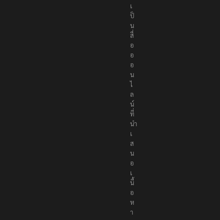
เ
ป็
น
สื่
อ
อ
อ
น
ไ
ล
น์
ที่
นำ
เ
ส
น
อ
เ
นื้
อ
ห
า