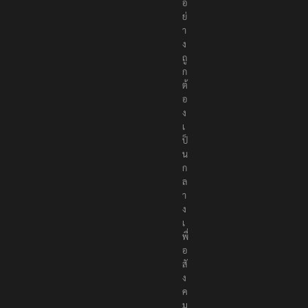
อ
ย่
า
ง
ถู
ก
ต้
อ
ง
เ
ป็
น
ก
ล
า
ง
เ
พื่
อ
สั
ง
ค
ม