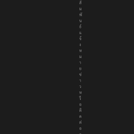
า
สั
ม
พั
น
ธ์
แ
จ้
ง
ห
ม
า
ย
ข่
า
ว
ห
รื
อ
ติ
ด
ต่