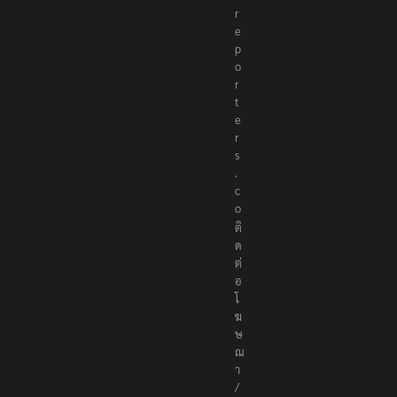
e
r
e
p
o
r
t
e
r
s
.
c
o
ติ
ด
ต่
อ
โ
ฆ
ษ
ณ
า