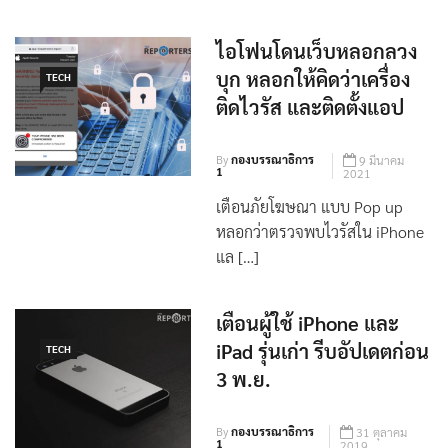
น.ส.กชวรรณ นาครอด อาย […]
ไอโฟนโดนเว็บหลอกลวง
บุก หลอกให้คิดว่าเครื่อง
TECH
ติดไวรัส และติดตั้งแอป
By
กองบรรณาธิการ
9 มีนาคม
1
2021
เตือนภัยโฆษณา แบบ Pop up
หลอกว่าตรวจพบไวรัสใน iPhone
แล […]
เตือนผู้ใช้ iPhone และ
iPad รุ่นเก่า รีบอัปเดตก่อน
TECH
3 พ.ย.