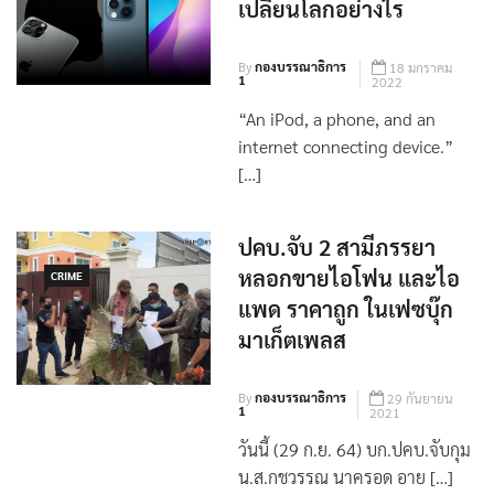
iPhone : 15 ปีที่ผ่านมา
เปลี่ยนโลกอย่างไร
By
กองบรรณาธิการ
18 มกราคม
1
2022
“An iPod, a phone, and an
internet connecting device.”
[…]
ปคบ.จับ 2 สามีภรรยา
หลอกขายไอโฟน และไอ
CRIME
แพด ราคาถูก ในเฟซบุ๊ก
มาเก็ตเพลส
By
กองบรรณาธิการ
29 กันยายน
1
2021
วันนี้ (29 ก.ย. 64) บก.ปคบ.จับกุม