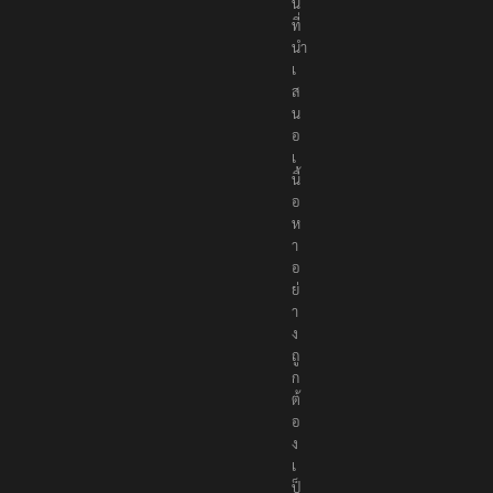
ล
น์
ที่
นำ
เ
ส
น
อ
เ
นื้
อ
ห
า
อ
ย่
า
ง
ถู
ก
ต้
อ
ง
เ