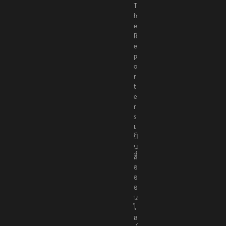
T
h
e
R
e
p
o
r
t
e
r
s
เ
ป็
น
สื่
อ
อ
อ
น
ไ