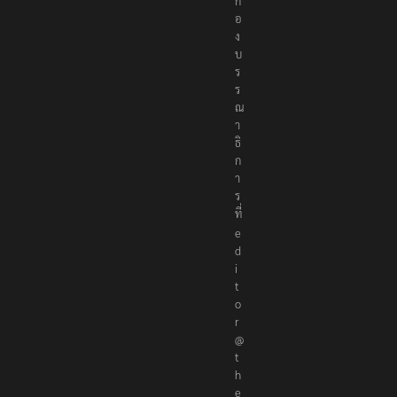
อ
ก
อ
ง
บ
ร
ร
ณ
า
ธิ
ก
า
ร
ที่
e
d
i
t
o
r
@
t
h