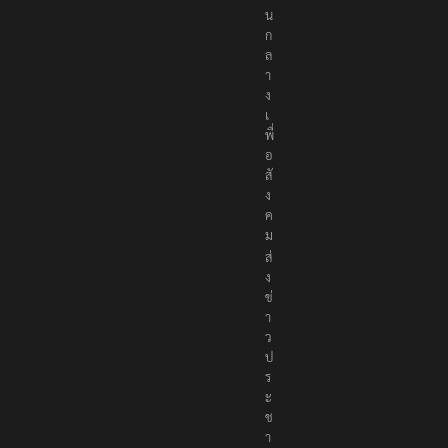
ป็
น
ก
ล
า
ง
เ
พื่
อ
สั
ง
ค
ม
ส่
ง
ข่
า
ว
ป
ร
ะ
ช