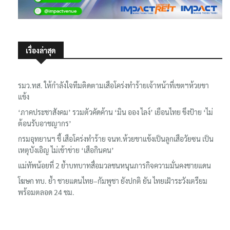
เรื่องล่าสุด
รมว.ทส. ให้กำลังใจทีมติดตามเสือโคร่งทำร้ายเจ้าหน้าที่เขตฯห้วยขา
แข้ง
‘ภาคประชาสังคม’ รวมตัวคัดค้าน ‘มิน ออง ไลง์’ เยือนไทย ขึงป้าย ‘ไม่
ต้อนรับอาชญากร’
กรมอุทยานฯ ชี้ เสือโคร่งทำร้าย จนท.ห้วยขาแข้งเป็นลูกเสือวัยซน เป็น
เหตุบังเอิญ ไม่เข้าข่าย ‘เสือกินคน’
แม่ทัพน้อยที่ 2 ย้ำบทบาทสื่อมวลชนหนุนภารกิจความมั่นคงชายแดน
โฆษก ทบ. ย้ำ ชายแดนไทย–กัมพูชา ยังปกติ ยัน ไทยเฝ้าระวังเตรียม
พร้อมตลอด 24 ชม.