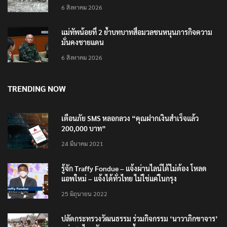
เสือวัยซน เป็นเหตุบังเอิญ ไม่เข้าข่าย ‘เสือกินคน’
6 สิงหาคม 2026
แม่ทัพน้อยที่ 2 ย้ำบทบาทสื่อมวลชนหนุนภารกิจความ
มั่นคงชายแดน
6 สิงหาคม 2026
TRENDING NOW
เตือนภัย SMS หลอกลวง “คุณฝากเงินสำเร็จแล้ว
200,000 บาท”
24 มีนาคม 2021
รู้จัก Traffy Fondue – แจ้งผ่านไลน์ได้ไม่ต้อง โหลด
แอพใหม่ – แจ้งได้ทั่วไทย ไม่ใช่แค่ในกรุง
25 มิถุนายน 2022