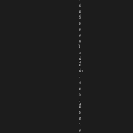
r
s
เ
ป็
น
สื่
อ
อ
อ
น
ไ
ล
น์
ที่
นำ
เ
ส
น
อ
เ
นื้
อ
ห