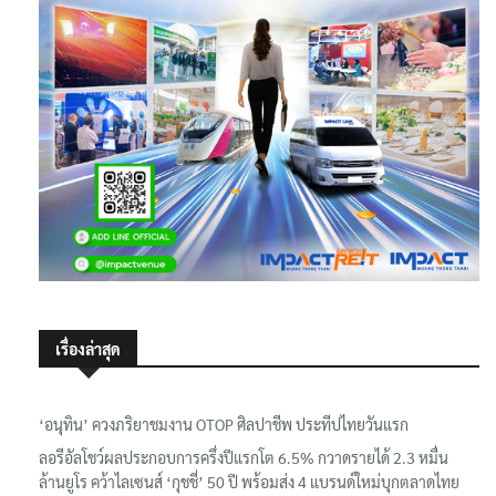
เรื่องล่าสุด
‘อนุทิน’ ควงภริยาชมงาน OTOP ศิลปาชีพ ประทีปไทยวันแรก