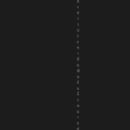
ค
ม
ส่
ง
ข่
า
ว
ป
ร
ะ
ช
า
สั
ม
พั
น
ธ์
แ
จ้
ง
ห
ม
า