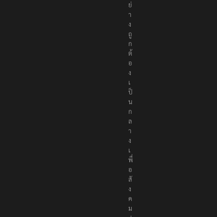
า
อ
ย่
า
ง
ถู
ก
ต้
อ
ง
เ
ป็
น
ก
ล
า
ง
เ
พื่
อ
สั
ง