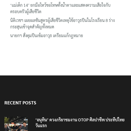
ลอรีอัลโชว์ผลประกอบการครึ่งปีแรกโต 6.5% กวาดรายได้ 2.3 หมื่น
ล้านยูโร คว้าไลเซนส์ ‘กุชชี่’ 50 ปี พร้อมส่ง 4 แบรนด์ใหม่บุกตลาดไทย
‘แม่เด็ก 14’ ยกมือไหว้ขอโทษทั้งน้ำตาและแสดงความเสียใจกับ
ครอบครัวผู้เสียชีวิต
นิติเวชฯ เผยผลชันสูตรผู้เสียชีวิตเหตุใช้อาวุธปืนในโรงเรียน 8 ร่าง
กระสุนเข้าจุดสำคัญทั้งหมด
นายกฯ สั่งคุมปืนเข้มอาวุธ เตรียมแก้กฎหมาย
RECENT POSTS