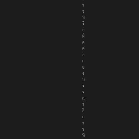
ย
ข่
า
ว
ห
รื
อ
ติ
ด
ต่
อ
ก
อ
ง
บ
ร
ร
ณ
า
ธิ
ก
า