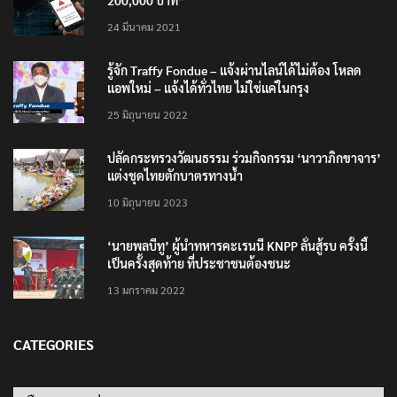
เตือนภัย SMS หลอกลวง “คุณฝากเงินสำเร็จแล้ว
200,000 บาท”
24 มีนาคม 2021
รู้จัก Traffy Fondue – แจ้งผ่านไลน์ได้ไม่ต้อง โหลด
แอพใหม่ – แจ้งได้ทั่วไทย ไม่ใช่แค่ในกรุง
25 มิถุนายน 2022
ปลัดกระทรวงวัฒนธรรม ร่วมกิจกรรม ‘นาวาภิกขาจาร’
แต่งชุดไทยตักบาตรทางน้ำ
10 มิถุนายน 2023
‘นายพลบีทู’ ผู้นำทหารคะเรนนี KNPP ลั่นสู้รบ ครั้งนี้
เป็นครั้งสุดท้าย ที่ประชาชนต้องชนะ
13 มกราคม 2022
CATEGORIES