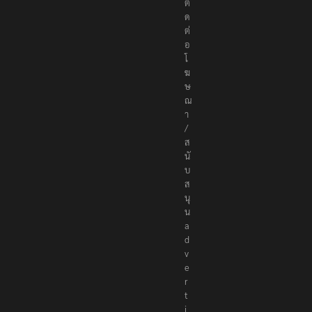
c
o
ติ
ด
ต่
อ
โ
ฆ
ษ
ณ
า
/
ส
นั
บ
ส
นุ
น
a
d
v
e
r