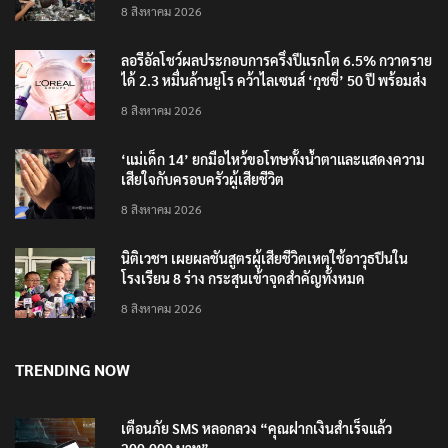
‘อนุทิน’ ควงภริยาชมงาน OTOP ศิลปาชีพ ประทีปไทย
วันแรก
8 สิงหาคม 2026
ลอรีอัลโชว์ผลประกอบการครึ่งปีแรกโต 6.5% กวาดราย
ได้ 2.3 หมื่นล้านยูโร คว้าไลเซนส์ ‘กุชชี่’ 50 ปี พร้อมส่ง
4 แบรนด์ใหม่บุกตลาดไทย
8 สิงหาคม 2026
‘แม่เด็ก 14’ ยกมือไหว้ขอโทษทั้งน้ำตาและแสดงความ
เสียใจกับครอบครัวผู้เสียชีวิต
8 สิงหาคม 2026
นิติเวชฯ เผยผลชันสูตรผู้เสียชีวิตเหตุใช้อาวุธปืนใน
โรงเรียน 8 ร่าง กระสุนเข้าจุดสำคัญทั้งหมด
8 สิงหาคม 2026
TRENDING NOW