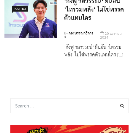
’กังฟู วสวรรธน์‘ ยืนยัน
’ไทรวมพลัง‘ ไม่ใช่พรรค
POLITICS
ตัวแทนใคร
By
กองบรรณาธิการ
20 เมษายน
1
2024
’กังฟู วสวรรธน์‘ ยืนยัน ’ไทรวม
พลัง‘ ไม่ใช่พรรคตัวแทนใคร […]