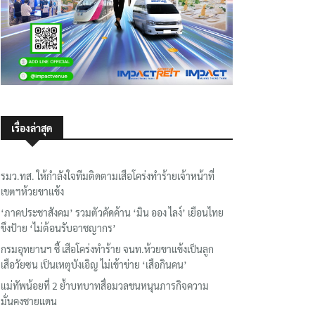
เรื่องล่าสุด
รมว.ทส. ให้กำลังใจทีมติดตามเสือโคร่งทำร้ายเจ้าหน้าที่
เขตฯห้วยขาแข้ง
‘ภาคประชาสังคม’ รวมตัวคัดค้าน ‘มิน ออง ไลง์’ เยือนไทย
ขึงป้าย ‘ไม่ต้อนรับอาชญากร’
กรมอุทยานฯ ชี้ เสือโคร่งทำร้าย จนท.ห้วยขาแข้งเป็นลูก
เสือวัยซน เป็นเหตุบังเอิญ ไม่เข้าข่าย ‘เสือกินคน’
แม่ทัพน้อยที่ 2 ย้ำบทบาทสื่อมวลชนหนุนภารกิจความ
มั่นคงชายแดน