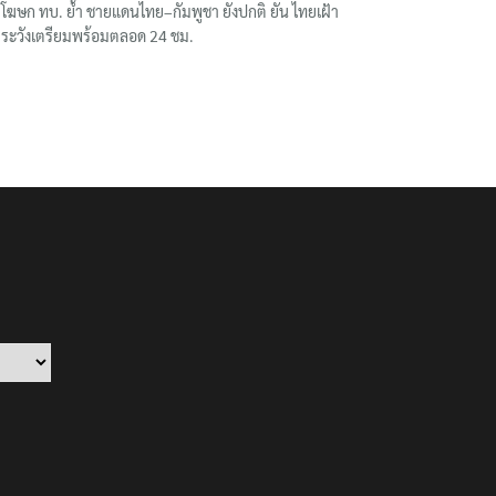
โฆษก ทบ. ย้ำ ชายแดนไทย–กัมพูชา ยังปกติ ยัน ไทยเฝ้า
ระวังเตรียมพร้อมตลอด 24 ชม.