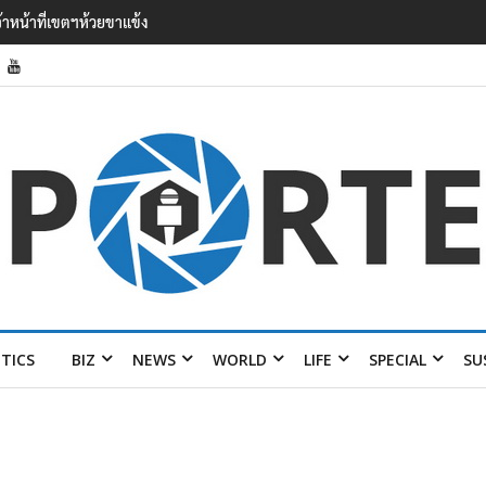
มิน ออง ไลง์’ เยือนไทย ขึงป้าย ‘ไม่
ITICS
BIZ
NEWS
WORLD
LIFE
SPECIAL
SU