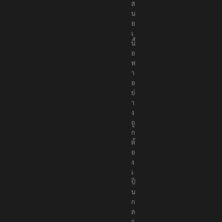
นำ
เ
ส
น
อ
เ
นื้
อ
ห
า
อ
ย่
า
ง
ถู
ก
ต้
อ
ง
เ
ป็
น