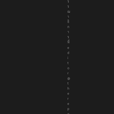
ง
บ
ร
ร
ณ
า
ธิ
ก
า
ร
ที่
e
d
i
t
o
r
@
t
h
e
r