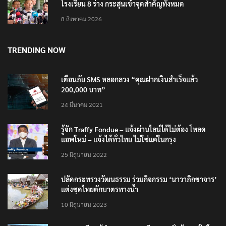
นิติเวชฯ เผยผลชันสูตรผู้เสียชีวิตเหตุใช้อาวุธปืนใน
โรงเรียน 8 ร่าง กระสุนเข้าจุดสำคัญทั้งหมด
8 สิงหาคม 2026
TRENDING NOW
เตือนภัย SMS หลอกลวง “คุณฝากเงินสำเร็จแล้ว
200,000 บาท”
24 มีนาคม 2021
รู้จัก Traffy Fondue – แจ้งผ่านไลน์ได้ไม่ต้อง โหลด
แอพใหม่ – แจ้งได้ทั่วไทย ไม่ใช่แค่ในกรุง
25 มิถุนายน 2022
ปลัดกระทรวงวัฒนธรรม ร่วมกิจกรรม ‘นาวาภิกขาจาร’
แต่งชุดไทยตักบาตรทางน้ำ
10 มิถุนายน 2023