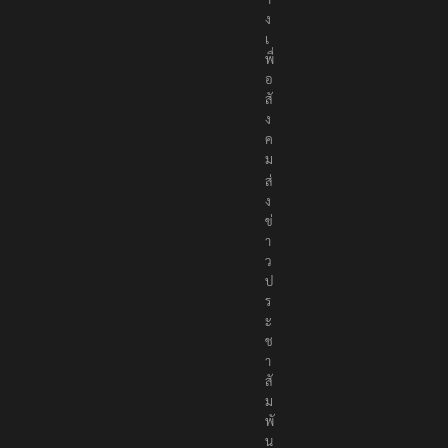
ก
ล
า
ง
เ
พื่
อ
สั
ง
ค
ม
ส่
ง
ข่
า
ว
ป
ร
ะ
ช
า
สั
ม