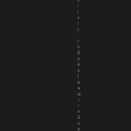
e
p
o
r
t
e
r
s
.
c
o
ติ
ด
ต่
อ
โ
ฆ
ษ
ณ
า
/
ส
นั