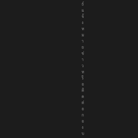
พั
น
ธ์
แ
จ้
ง
ห
ม
า
ย
ข่
า
ว
ห
รื
อ
ติ
ด
ต่
อ
ก
อ