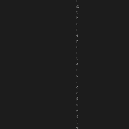
@
t
h
e
r
e
p
o
r
t
e
r
s
.
c
o
ติ
ด
ต่
อ
โ
ฆ
ษ