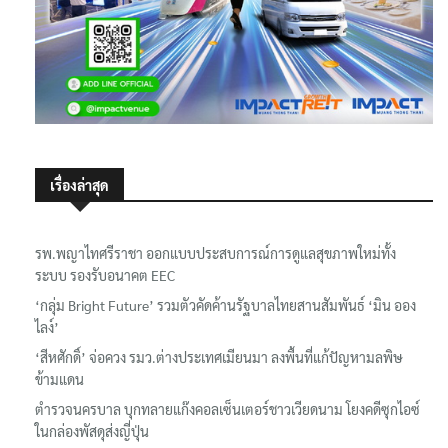
เรื่องล่าสุด
รพ.พญาไทศรีราชา ออกแบบประสบการณ์การดูแลสุขภาพใหม่ทั้ง
ระบบ รองรับอนาคต EEC
‘กลุ่ม Bright Future’ รวมตัวคัดค้านรัฐบาลไทยสานสัมพันธ์ ‘มิน ออง
ไลง์’
‘สีหศักดิ์’ จ่อควง รมว.ต่างประเทศเมียนมา ลงพื้นที่แก้ปัญหามลพิษ
ข้ามแดน
ตำรวจนครบาล บุกทลายแก๊งคอลเซ็นเตอร์ชาวเวียดนาม โยงคดีซุกไอซ์
ในกล่องพัสดุส่งญี่ปุ่น
‘สีหศักดิ์’ แถลง ‘มิน ออง ไลง์’ เยือนไทย เดินหน้าฟื้นปฏิสัมพันธ์