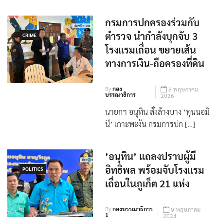
กรมการปกครองร่วมกับ
ตำรวจ นำกำลังบุกจับ 3
CRIME
โรงแรมเถื่อน ขยายเส้น
ทางการเงิน-ถือครองที่ดิน
By
กอง
8 พฤษภาคม
บรรณาธิการ
2026
นายกฯ อนุทิน สั่งล้างบาง ‘ทุนนอมิ
นี’ เกาะพะงัน กรมการปก […]
’อนุทิน’ แถลงปราบผู้มี
อิทธิพล พร้อมจับโรงแรม
POLITICS
เถื่อนในภูเก็ต 21 แห่ง
By
กองบรรณาธิการ
9 พฤษภาคม
1
2024