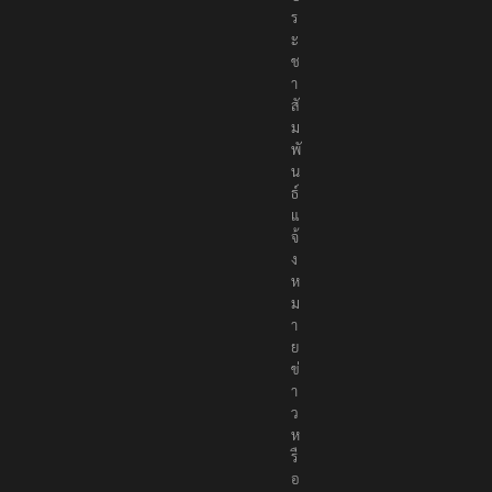
ะ
ช
า
สั
ม
พั
น
ธ์
แ
จ้
ง
ห
ม
า
ย
ข่
า
ว
ห
รื
อ
ติ