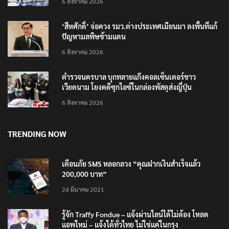
‘สีหศักดิ์’ จ่อควง รมว.ต่างประเทศเมียนมา ลงพื้นที่แก้
ปัญหามลพิษข้ามแดน
6 สิงหาคม 2026
ตำรวจนครบาล บุกทลายแก๊งคอลเซ็นเตอร์ชาว
เวียดนาม โยงคดีซุกไอซ์ในกล่องพัสดุส่งญี่ปุ่น
6 สิงหาคม 2026
TRENDING NOW
เตือนภัย SMS หลอกลวง “คุณฝากเงินสำเร็จแล้ว
200,000 บาท”
24 มีนาคม 2021
รู้จัก Traffy Fondue – แจ้งผ่านไลน์ได้ไม่ต้อง โหลด
แอพใหม่ – แจ้งได้ทั่วไทย ไม่ใช่แค่ในกรุง