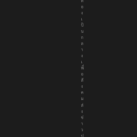
อ
ง
เ
ป็
น
ก
ล
า
ง
เ
พื่
อ
สั
ง
ค
ม
ส่
ง
ข่
า
ว
ป
ร