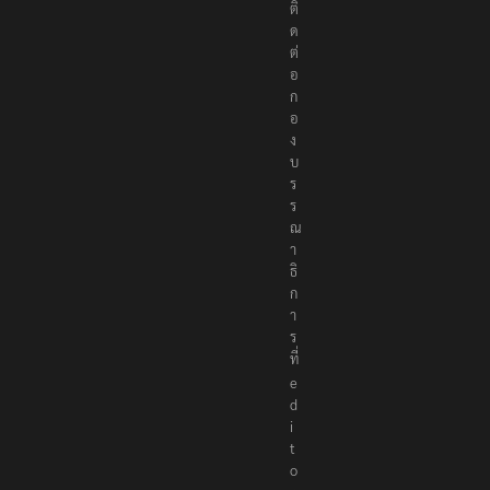
ด
ต่
อ
ก
อ
ง
บ
ร
ร
ณ
า
ธิ
ก
า
ร
ที่
e
d
i
t
o
r