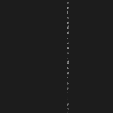
น
ไ
ล
น์
ที่
นำ
เ
ส
น
อ
เ
นื้
อ
ห
า
อ
ย่
า
ง
ถู
ก
ต้