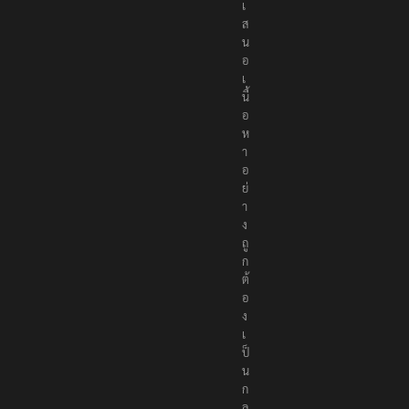
เ
ส
น
อ
เ
นื้
อ
ห
า
อ
ย่
า
ง
ถู
ก
ต้
อ
ง
เ
ป็
น
ก
ล