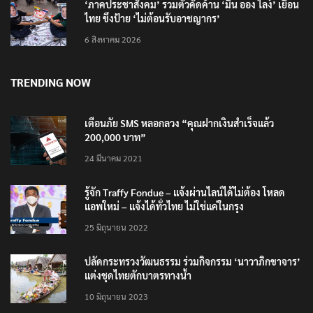
‘ภาคประชาสังคม’ รวมตัวคัดค้าน ‘มิน ออง ไลง์’ เยือน
ไทย ขึงป้าย ‘ไม่ต้อนรับอาชญากร’
6 สิงหาคม 2026
TRENDING NOW
เตือนภัย SMS หลอกลวง “คุณฝากเงินสำเร็จแล้ว
200,000 บาท”
24 มีนาคม 2021
รู้จัก Traffy Fondue – แจ้งผ่านไลน์ได้ไม่ต้อง โหลด
แอพใหม่ – แจ้งได้ทั่วไทย ไม่ใช่แค่ในกรุง
25 มิถุนายน 2022
ปลัดกระทรวงวัฒนธรรม ร่วมกิจกรรม ‘นาวาภิกขาจาร’
แต่งชุดไทยตักบาตรทางน้ำ
10 มิถุนายน 2023