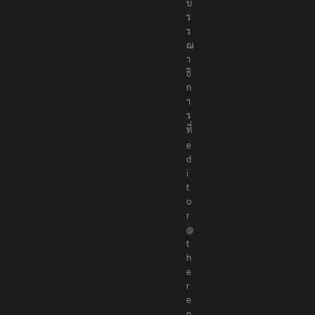
บ
ร
ร
ณ
า
ธิ
ก
า
ร
ที่
e
d
i
t
o
r
@
t
h
e
r
e
p