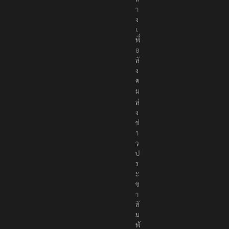
า
ง
เ
พื่
อ
สั
ง
ค
ม
ส่
ง
ข่
า
ว
ป
ร
ะ
ช
า
สั
ม
พั