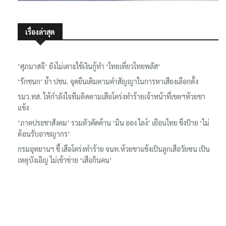
เรื่องล่าสุด
’ศุภมาสจี‘ ยังไม่เคาะใช้เงินกู้ทำ ‘ไทยเที่ยวไทยพลัส‘
‘รักชนก‘ ย้ำ ปชน. จุดยืนเดิมตามคำสัญญาในการหาเสียงเลือกตั้ง
รมว.ทส. ให้กำลังใจทีมติดตามเสือโคร่งทำร้ายเจ้าหน้าที่เขตฯห้วยขา
แข้ง
‘ภาคประชาสังคม’ รวมตัวคัดค้าน ‘มิน ออง ไลง์’ เยือนไทย ขึงป้าย ‘ไม่
ต้อนรับอาชญากร’
กรมอุทยานฯ ชี้ เสือโคร่งทำร้าย จนท.ห้วยขาแข้งเป็นลูกเสือวัยซน เป็น
เหตุบังเอิญ ไม่เข้าข่าย ‘เสือกินคน’