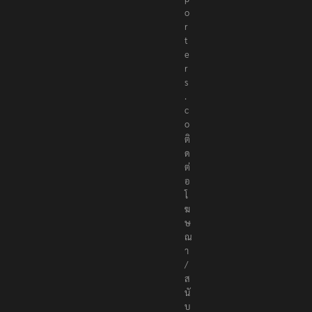
o
r
t
e
r
s
.
c
o
ติ
ด
ต่
อ
โ
ฆ
ษ
ณ
า
/
ส
นั
บ