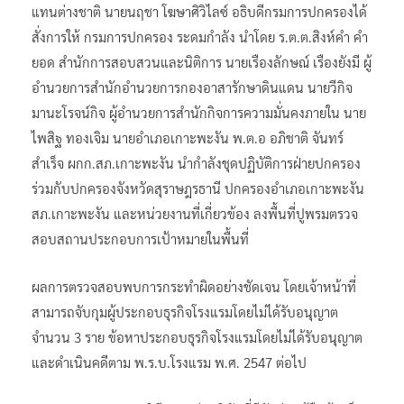
แทนต่างชาติ นายนฤชา โฆษาศิวิไลซ์ อธิบดีกรมการปกครองได้
สั่งการให้ กรมการปกครอง ระดมกำลัง นำโดย ร.ต.ต.สิงห์คำ คำ
ยอด สํานักการสอบสวนและนิติการ นายเรืองลักษณ์ เรืองยังมี ผู้
อำนวยการสำนักอำนวยการกองอาสารักษาดินแดน นายวีกิจ
มานะโรจน์กิจ ผู้อำนวยการสำนักกิจการความมั่นคงภายใน นาย
ไพสิฐ ทองเจิม นายอำเภอเกาะพะงัน พ.ต.อ อภิชาติ จันทร์
สำเร็จ ผกก.สภ.เกาะพะงัน นำกำลังชุดปฏิบัติการฝ่ายปกครอง
ร่วมกับปกครองจังหวัดสุราษฎรธานี ปกครองอำเภอเกาะพะงัน
สภ.เกาะพะงัน และหน่วยงานที่เกี่ยวข้อง ลงพื้นที่ปูพรมตรวจ
สอบสถานประกอบการเป้าหมายในพื้นที่
ผลการตรวจสอบพบการกระทำผิดอย่างชัดเจน โดยเจ้าหน้าที่
สามารถจับกุมผู้ประกอบธุรกิจโรงแรมโดยไม่ได้รับอนุญาต
จำนวน 3 ราย ข้อหาประกอบธุรกิจโรงแรมโดยไม่ได้รับอนุญาต
และดำเนินคดีตาม พ.ร.บ.โรงแรม พ.ศ. 2547 ต่อไป