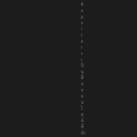
R
e
p
o
r
t
e
r
s
เ
ป็
น
สื่
อ
อ
อ
น
ไ
ล
น์
ที่
นำ