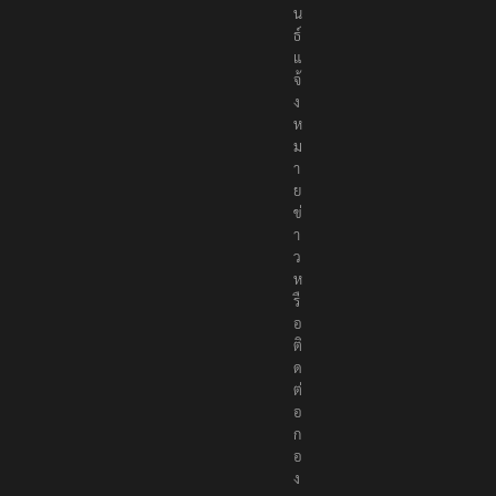
น
ธ์
แ
จ้
ง
ห
ม
า
ย
ข่
า
ว
ห
รื
อ
ติ
ด
ต่
อ
ก
อ
ง