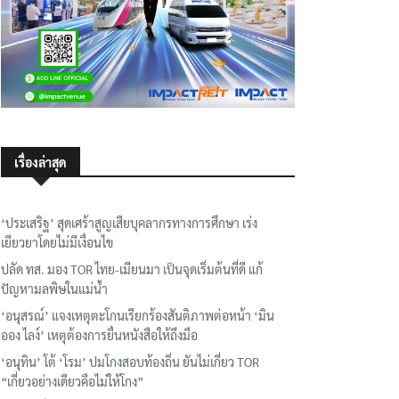
เรื่องล่าสุด
‘ประเสริฐ’ สุดเศร้าสูญเสียบุคลากรทางการศึกษา เร่ง
เยียวยาโดยไม่มีเงื่อนไข
ปลัด ทส. มอง TOR ไทย-เมียนมา เป็นจุดเริ่มต้นที่ดี แก้
ปัญหามลพิษในแม่น้ำ
‘อนุสรณ์’ แจงเหตุตะโกนเรียกร้องสันติภาพต่อหน้า ‘มิน
ออง ไลง์’ เหตุต้องการยื่นหนังสือให้ถึงมือ
‘อนุทิน’ โต้ ‘โรม’ ปมโกงสอบท้องถิ่น ยันไม่เกี่ยว TOR
“เกี่ยวอย่างเดียวคือไม่ให้โกง”