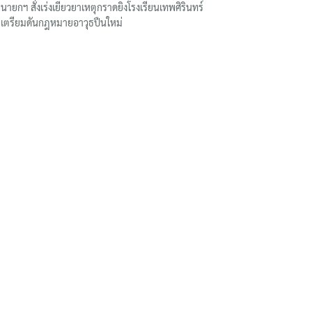
นายกฯ สั่งเร่งเยียวยาเหตุกราดยิงโรงเรียนเทพศิรินทร์
เตรียมดันกฎหมายอาวุธปืนใหม่