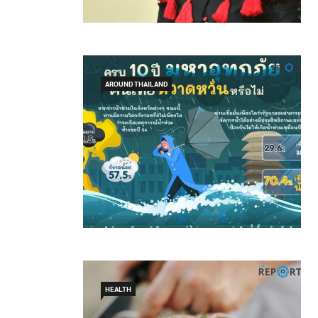
AROUND THAILAND
HEALTH