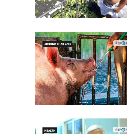
AROUND THAILAND
HEALTH