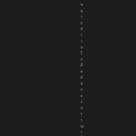
ห
ม
า
ย
ข่
า
ว
ห
รื
อ
ติ
ด
ต่
อ
ก
อ
ง
บ
ร
ร
ณ
า