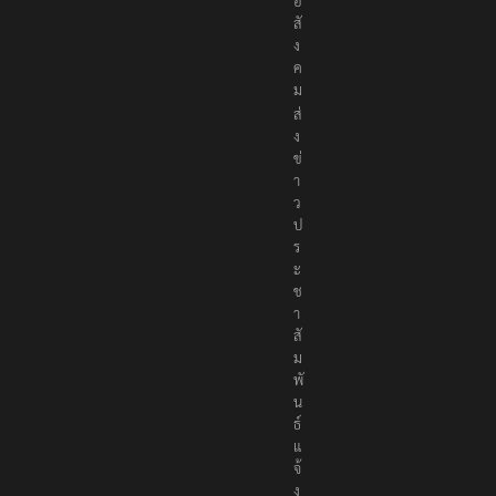
อ
สั
ง
ค
ม
ส่
ง
ข่
า
ว
ป
ร
ะ
ช
า
สั
ม
พั
น
ธ์
แ
จ้
ง