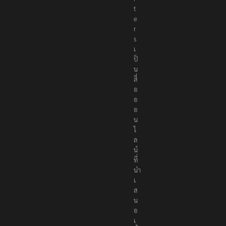
t
e
r
s
เ
ป็
น
สื่
อ
อ
อ
น
ไ
ล
น์
ที่
นำ
เ
ส
น
อ
เ