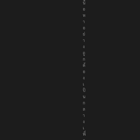
นื้
อ
ห
า
อ
ย่
า
ง
ถู
ก
ต้
อ
ง
เ
ป็
น
ก
ล
า
ง
เ
พื่