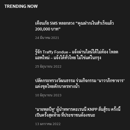
TRENDING NOW
เตือนภัย SMS หลอกลวง “คุณฝากเงินสำเร็จแล้ว
200,000 บาท”
24 มีนาคม 2021
รู้จัก Traffy Fondue – แจ้งผ่านไลน์ได้ไม่ต้อง โหลด
แอพใหม่ – แจ้งได้ทั่วไทย ไม่ใช่แค่ในกรุง
25 มิถุนายน 2022
ปลัดกระทรวงวัฒนธรรม ร่วมกิจกรรม ‘นาวาภิกขาจาร’
แต่งชุดไทยตักบาตรทางน้ำ
10 มิถุนายน 2023
‘นายพลบีทู’ ผู้นำทหารคะเรนนี KNPP ลั่นสู้รบ ครั้งนี้
เป็นครั้งสุดท้าย ที่ประชาชนต้องชนะ
13 มกราคม 2022