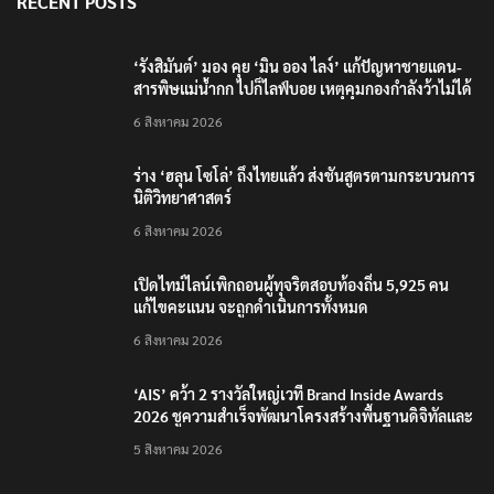
RECENT POSTS
‘รังสิมันต์’ มอง คุย ‘มิน ออง ไลง์’ แก้ปัญหาชายแดน-
สารพิษแม่น้ำกก ไปก็ไลฟ์บอย เหตุคุมกองกำลังว้าไม่ได้
6 สิงหาคม 2026
ร่าง ‘ฮลุน โซโล่’ ถึงไทยแล้ว ส่งชันสูตรตามกระบวนการ
นิติวิทยาศาสตร์
6 สิงหาคม 2026
เปิดไทม์ไลน์เพิกถอนผู้ทุจริตสอบท้องถิ่น 5,925 คน
แก้ไขคะแนน จะถูกดำเนินการทั้งหมด
6 สิงหาคม 2026
‘AIS’ คว้า 2 รางวัลใหญ่เวที Brand Inside Awards
2026 ชูความสำเร็จพัฒนาโครงสร้างพื้นฐานดิจิทัลและ
บุคลากรยุค AI
5 สิงหาคม 2026