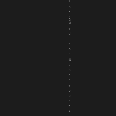
ธิ
ก
า
ร
ที่
e
d
i
t
o
r
@
t
h
e
r
e
p
o
r
t
e