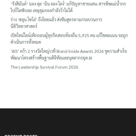
‘รังสิมันต์’ มอง คุย ‘มิน ออง ไลง์’ แก้ปัญหาชายแดน-สารพิษแม่น้ำกก
ไปก็ไลฟ์บอย เหตุคุมกองกำลังว้าไม่ได้
ร่าง ‘ฮลุน โซโล่’ ถึงไทยแล้ว ส่งชันสูตรตามกระบวนการ
นิติวิทยาศาสตร์
เปิดไทม์ไลน์เพิกถอนผู้ทุจริตสอบท้องถิ่น 5,925 คน แก้ไขคะแนน จะถูก
ดำเนินการทั้งหมด
‘AIS’ คว้า 2 รางวัลใหญ่เวที Brand Inside Awards 2026 ชูความสำเร็จ
พัฒนาโครงสร้างพื้นฐานดิจิทัลและบุคลากรยุค AI
The Leadership Survival Forum 2026