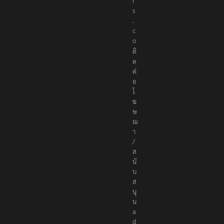
r
s
.
c
o
ติ
ด
ต่
อ
โ
ฆ
ษ
ณ
า
/
ส
นั
บ
ส
นุ
น
a
d