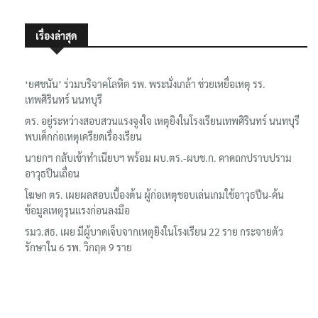
เรื่องล่าสุด
‘ยศชนัน’ ร่วมบริจาคโลหิต รพ. พระนั่งเกล้า ช่วยเหยื่อเหตุ รร.
เทพศิรินทร์ นนทบุรี
ตร. อยู่ระหว่างสอบสวนแรงจูงใจ เหตุยิงในโรงเรียนเทพศิรินทร์ นนทบุรี
พบเด็กก่อเหตุเครียดเรื่องเรียน
นายกฯ กลับเข้าทำเนียบฯ พร้อม ผบ.ตร.-ผบช.ก. คาดถกปราบปราม
อาวุธปืนเถื่อน
โฆษก ตร. เผยผลสอบเบื้องต้น ผู้ก่อเหตุชอบเล่นเกมใช้อาวุธปืน-ค้น
ข้อมูลเหตุรุนแรงก่อนลงมือ
รมว.สธ. เผย มีผู้บาดเจ็บจากเหตุยิงในโรงเรียน 22 ราย กระจายตัว
รักษาใน 6 รพ. วิกฤต 9 ราย