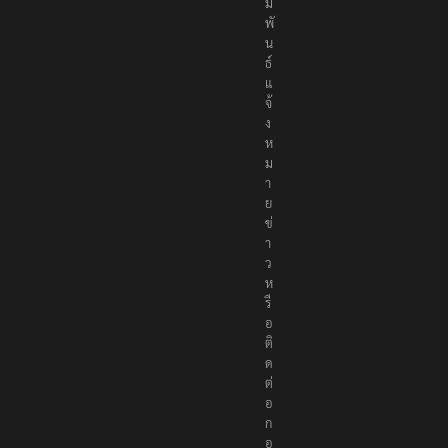
ม
พั
น
ธ์
แ
จ้
ง
ห
ม
า
ย
ข่
า
ว
ห
รื
อ
ติ
ด
ต่
อ
ก
อ