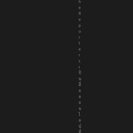
h
e
R
e
p
o
r
t
e
r
s
เ
ป็
น
สื่
อ
อ
อ
น
ไ
ล
น์
ที่