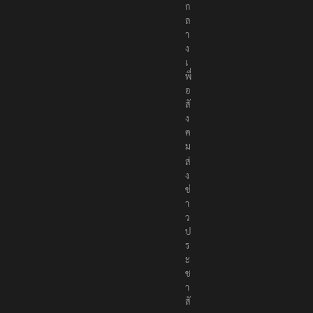
ก
ล
า
ง
เ
พื่
อ
สั
ง
ค
ม
ส่
ง
ข่
า
ว
ป
ร
ะ
ช
า
สั