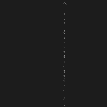
นำ
เ
ส
น
อ
เ
นื้
อ
ห
า
อ
ย่
า
ง
ถู
ก
ต้
อ
ง
เ
ป็
น