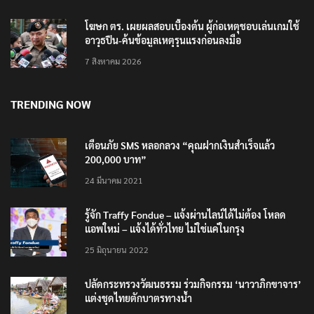
โฆษก ตร. เผยผลสอบเบื้องต้น ผู้ก่อเหตุชอบเล่นเกมใช้
อาวุธปืน-ค้นข้อมูลเหตุรุนแรงก่อนลงมือ
7 สิงหาคม 2026
TRENDING NOW
เตือนภัย SMS หลอกลวง “คุณฝากเงินสำเร็จแล้ว
200,000 บาท”
24 มีนาคม 2021
รู้จัก Traffy Fondue – แจ้งผ่านไลน์ได้ไม่ต้อง โหลด
แอพใหม่ – แจ้งได้ทั่วไทย ไม่ใช่แค่ในกรุง
25 มิถุนายน 2022
ปลัดกระทรวงวัฒนธรรม ร่วมกิจกรรม ‘นาวาภิกขาจาร’
แต่งชุดไทยตักบาตรทางน้ำ