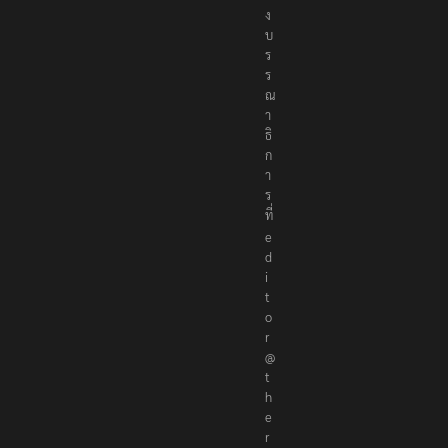
ง
บ
ร
ร
ณ
า
ธิ
ก
า
ร
ที่
e
d
i
t
o
r
@
t
h
e
r