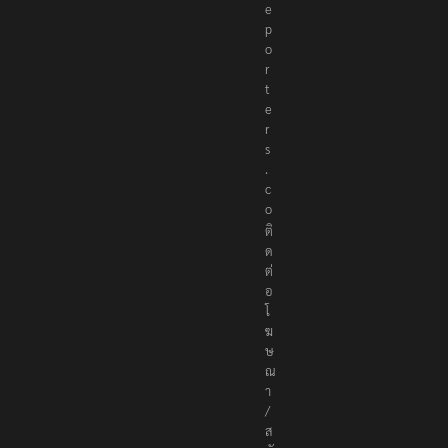
e
p
o
r
t
e
r
s
.
c
o
ติ
ด
ต่
อ
โ
ฆ
ษ
ณ
า
/
ส