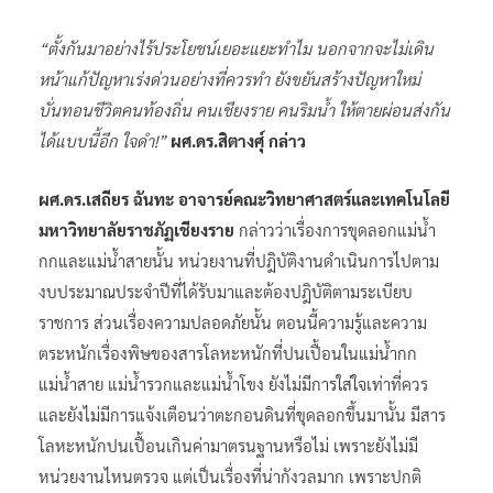
“ตั้งกันมาอย่างไร้ประโยชน์เยอะแยะทำไม นอกจากจะไม่เดิน
หน้าแก้ปัญหาเร่งด่วนอย่างที่ควรทำ ยังขยันสร้างปัญหาใหม่
บั่นทอนชีวิตคนท้องถิ่น คนเชียงราย คนริมน้ำ ให้ตายผ่อนส่งกัน
ได้แบบนี้อีก ใจดำ!”
ผศ.ดร.สิตางศุ์ กล่าว
ผศ.ดร.เสถียร ฉันทะ อาจารย์คณะวิทยาศาสตร์และเทคโนโลยี
มหาวิทยาลัยราชภัฏเชียงราย
กล่าวว่าเรื่องการขุดลอกแม่น้ำ
กกและแม่น้ำสายนั้น หน่วยงานที่ปฎิบัติงานดำเนินการไปตาม
งบประมาณประจำปีที่ได้รับมาและต้องปฎิบัติตามระเบียบ
ราชการ ส่วนเรื่องความปลอดภัยนั้น ตอนนี้ความรู้และความ
ตระหนักเรื่องพิษของสารโลหะหนักที่ปนเปื้อนในแม่น้ำกก
แม่น้ำสาย แม่น้ำรวกและแม่น้ำโขง ยังไม่มีการใส่ใจเท่าที่ควร
และยังไม่มีการแจ้งเตือนว่าตะกอนดินที่ขุดลอกขึ้นมานั้น มีสาร
โลหะหนักปนเปื้อนเกินค่ามาตรนฐานหรือไม่ เพราะยังไม่มี
หน่วยงานไหนตรวจ แต่เป็นเรื่องที่น่ากังวลมาก เพราะปกติ