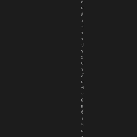
ค
ม
ส่
ง
ข่
า
ว
ป
ร
ะ
ช
า
สั
ม
พั
น
ธ์
แ
จ้
ง
ห
ม
า