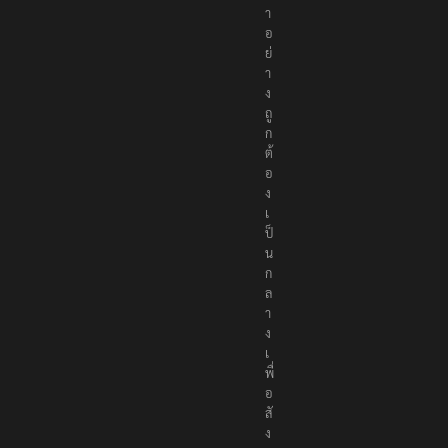
า
อ
ย่
า
ง
ถู
ก
ต้
อ
ง
เ
ป็
น
ก
ล
า
ง
เ
พื่
อ
สั
ง