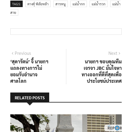
TAGS:
ตางศุ์ พิลัยหล้า
สารหนู
แม่น้ำกก
แม่น้ำรวก
แม่น้ำ
สาย
แนะแนว
Previous
Next
Previous
Next
post:
post:
‘สุดารัตน์’ จี้ นายกฯ
นายกฯ ขอบคุณทีม
เรื่อง
แถลงทางการไม่
เจรจา JBC มั่นใจหา
ยอมรับอำนาจ
ทางออกที่ดีที่สุดเพื่อ
ศาลโลก
ประโยชน์ประเทศ
RELATED POSTS