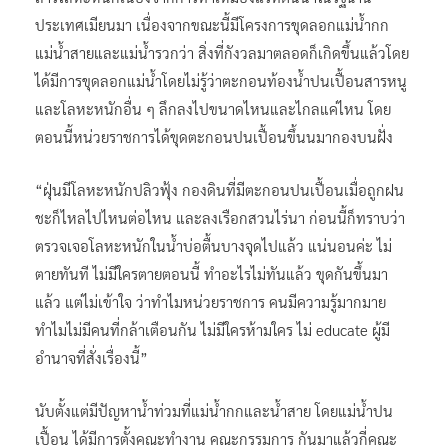
ประเทศเมียนมา เนื่องจากขณะนี้มีโครงการขุดลอกแม่น้ำกก
แม่น้ำสายและแม่น้ำรวกว่า สิ่งที่กังวลมาตลอดก็เกิดขึ้นแล้วโดย
ได้มีการขุดลอกแม่น้ำโดยไม่รู้ว่าตะกอนท้องน้ำปนเปื้อนสารหนู
และโลหะหนักอื่น ๆ ลึกลงไปขนาดไหนและไกลแค่ไหน โดย
ตอนนี้หน่วยราชการได้ขุดตะกอนปนเปื้อนขึ้นนมากองบนฝั่ง
“ฝุ่นมีโลหะหนักปลิวฟุ้ง กองดินที่มีตะกอนปนเปื้อนเมื่อถูกฝน
ชะก็ไหลไปไหนต่อไหน และลงเรือกสวนไร่นา ก่อนนี้ก็ทราบว่า
ตรวจเจอโลหะหนักในน้ำบ่อตื้นบางจุดไปแล้ว แน่นอนค่ะ ไม่
ตายทันที ไม่มีใครตายตอนนี้ ทำอะไรไม่ทันแล้ว ขุดกันขึ้นมา
แล้ว แต่ไม่เข้าใจ ว่าทำไมหน่วยราชการ คนมีความรู้มากมาย
ทำไมไม่มีคนที่กล้าเตือนกัน ไม่มีใครห้ามใคร ไม่ educate ผู้มี
อำนาจที่สั่งเรื่องนี้”
นับตั้งแต่มีปัญหาน้ำท่วมที่แม่น้ำกกและน้ำสาย โดยแม่น้ำปน
เปื้อน ได้มีการตั้งคณะทำงาน คณะกรรมการ กันมาแล้วกี่คณะ