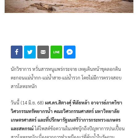
นักวิชาการ หวั่นสารหนูแพร่กระจาย เหตุเดินหน้าขุดลอกดิน
ตะกอนแม่น้ำกก-แม่น้ำสาย-แม่น้ำรวก โดยไม่มีการตรวจสอบ
สารโลหะหนัก
วันนี้ (14 มิ.ย. 68)
ผศ.ดร.สิตางศุ์ พิลัยหล้า อาจารย์ภาควิชา
วิศวกรรมทรัพยากรน้ำ คณะวิศวกรรมศาสตร์ มหาวิทยาลัย
เกษตรศาสตร์ และที่ปรึกษารัฐมนตรีว่าการกระทรวงเกษตร
และสหกรณ์
ได้โพสต์ข้อความในเฟซบุ๊กถึงปัญหาการปนเปื้อน
สารโลหะหนักเนื่องจากการทำเหมืองแร่ที่ต้นน้ำในรัฐฉาน