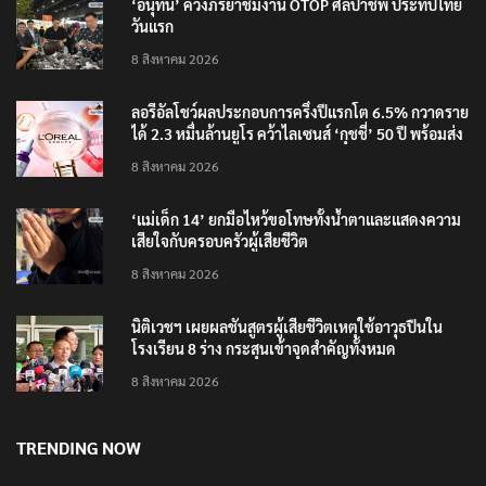
‘อนุทิน’ ควงภริยาชมงาน OTOP ศิลปาชีพ ประทีปไทย
วันแรก
8 สิงหาคม 2026
ลอรีอัลโชว์ผลประกอบการครึ่งปีแรกโต 6.5% กวาดราย
ได้ 2.3 หมื่นล้านยูโร คว้าไลเซนส์ ‘กุชชี่’ 50 ปี พร้อมส่ง
4 แบรนด์ใหม่บุกตลาดไทย
8 สิงหาคม 2026
‘แม่เด็ก 14’ ยกมือไหว้ขอโทษทั้งน้ำตาและแสดงความ
เสียใจกับครอบครัวผู้เสียชีวิต
8 สิงหาคม 2026
นิติเวชฯ เผยผลชันสูตรผู้เสียชีวิตเหตุใช้อาวุธปืนใน
โรงเรียน 8 ร่าง กระสุนเข้าจุดสำคัญทั้งหมด
8 สิงหาคม 2026
TRENDING NOW