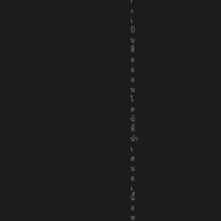
r
s
เ
ป็
น
สื่
อ
อ
อ
น
ไ
ล
น์
ที่
นำ
เ
ส
น
อ
เ
นื้
อ
ห