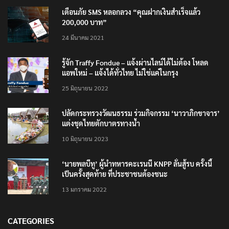
เตือนภัย SMS หลอกลวง “คุณฝากเงินสำเร็จแล้ว
200,000 บาท”
24 มีนาคม 2021
รู้จัก Traffy Fondue – แจ้งผ่านไลน์ได้ไม่ต้อง โหลด
แอพใหม่ – แจ้งได้ทั่วไทย ไม่ใช่แค่ในกรุง
25 มิถุนายน 2022
ปลัดกระทรวงวัฒนธรรม ร่วมกิจกรรม ‘นาวาภิกขาจาร’
แต่งชุดไทยตักบาตรทางน้ำ
10 มิถุนายน 2023
‘นายพลบีทู’ ผู้นำทหารคะเรนนี KNPP ลั่นสู้รบ ครั้งนี้
เป็นครั้งสุดท้าย ที่ประชาชนต้องชนะ
13 มกราคม 2022
CATEGORIES