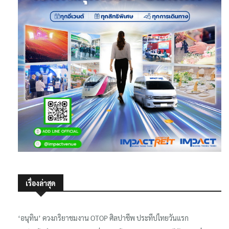
เรื่องล่าสุด
‘อนุทิน’ ควงภริยาชมงาน OTOP ศิลปาชีพ ประทีปไทยวันแรก