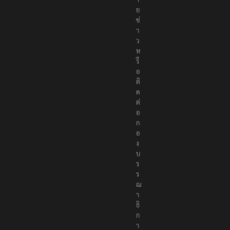
ย
ข่
า
ว
ห
รื
อ
ติ
ด
ต่
อ
ก
อ
ง
บ
ร
ร
ณ
า
ธิ
ก
า