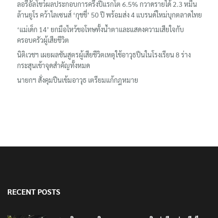
ลอรีอัลโชว์ผลประกอบการครึ่งปีแรกโต 6.5% กวาดรายได้ 2.3 หมื่น
ล้านยูโร คว้าไลเซนส์ ‘กุชชี่’ 50 ปี พร้อมส่ง 4 แบรนด์ใหม่บุกตลาดไทย
‘แม่เด็ก 14’ ยกมือไหว้ขอโทษทั้งน้ำตาและแสดงความเสียใจกับ
ครอบครัวผู้เสียชีวิต
นิติเวชฯ เผยผลชันสูตรผู้เสียชีวิตเหตุใช้อาวุธปืนในโรงเรียน 8 ร่าง
กระสุนเข้าจุดสำคัญทั้งหมด
นายกฯ สั่งคุมปืนเข้มอาวุธ เตรียมแก้กฎหมาย
RECENT POSTS