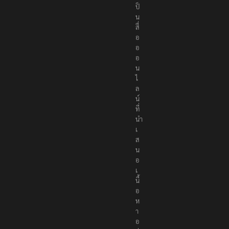
ป็
น
สื่
อ
อ
อ
น
ไ
ล
น์
ที่
นำ
เ
ส
น
อ
เ
นื้
อ
ห
า
อ