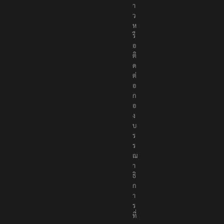
า
ว
ห
รื
อ
ติ
ด
ต่
อ
ก
อ
ง
บ
ร
ร
ณ
า
ธิ
ก
า
ร
ที่