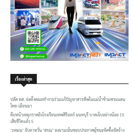
เรื่องล่าสุด
ปลัด ทส. จ่อตั้งคณะทำงานร่วมแก้ปัญหาสารพิษในแม่น้ำข้ามพรมแดน
ไทย-เมียนมา
คืบหน้าเหตุกราดยิงโรงเรียนเทพศิรินทร์ นนทบุรี บาดเจ็บอย่างน้อย 15
เสียชีวิตแล้ว 5
‘ภคมน’ จับตาหวั่น ‘สรณ’ ลงนามเห็นชอบประกาศผู้ชนะจัดซื้อจัดจ้าง