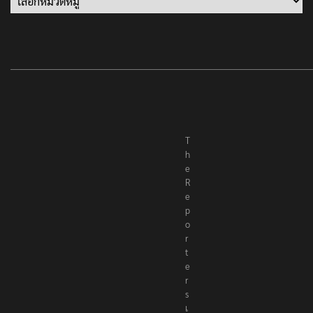
T
h
e
R
e
p
o
r
t
e
r
s
เ