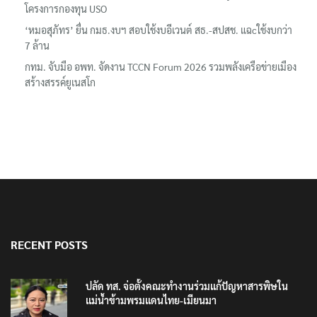
โครงการกองทุน USO
‘หมอสุภัทร’ ยื่น กมธ.งบฯ สอบใช้งบอีเวนต์ สธ.-สปสช. แฉcใช้งบกว่า
7 ล้าน
กทม. จับมือ อพท. จัดงาน TCCN Forum 2026 รวมพลังเครือข่ายเมือง
สร้างสรรค์ยูเนสโก
RECENT POSTS
ปลัด ทส. จ่อตั้งคณะทำงานร่วมแก้ปัญหาสารพิษใน
แม่น้ำข้ามพรมแดนไทย-เมียนมา