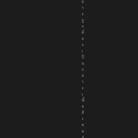
ย่
า
ง
ถู
ก
ต้
อ
ง
เ
ป็
น
ก
ล
า
ง
เ
พื่
อ
สั
ง
ค
ม
ส่