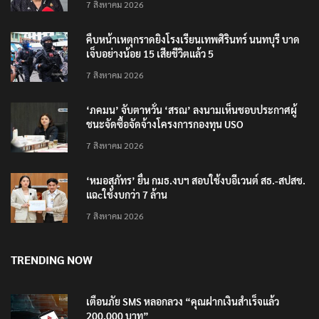
7 สิงหาคม 2026
คืบหน้าเหตุกราดยิงโรงเรียนเทพศิรินทร์ นนทบุรี บาด
เจ็บอย่างน้อย 15 เสียชีวิตแล้ว 5
7 สิงหาคม 2026
‘ภคมน’ จับตาหวั่น ‘สรณ’ ลงนามเห็นชอบประกาศผู้
ชนะจัดซื้อจัดจ้างโครงการกองทุน USO
7 สิงหาคม 2026
‘หมอสุภัทร’ ยื่น กมธ.งบฯ สอบใช้งบอีเวนต์ สธ.-สปสช.
แฉcใช้งบกว่า 7 ล้าน
7 สิงหาคม 2026
TRENDING NOW
เตือนภัย SMS หลอกลวง “คุณฝากเงินสำเร็จแล้ว
200,000 บาท”