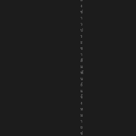
ง
ข่
า
ว
ป
ร
ะ
ช
า
สั
ม
พั
น
ธ์
แ
จ้
ง
ห
ม
า
ย
ข่