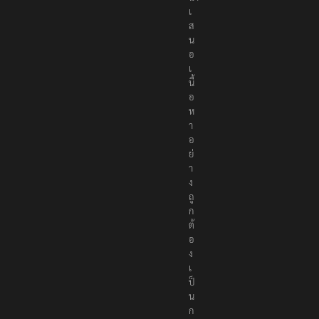
นำ
เ
ส
น
อ
เ
นื้
อ
ห
า
อ
ย่
า
ง
ถู
ก
ต้
อ
ง
เ
ป็
น