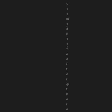
ง
บ
ร
ร
ณ
า
ธิ
ก
า
ร
ที่
e
d
i
t
o
r
@
t
h
e
r