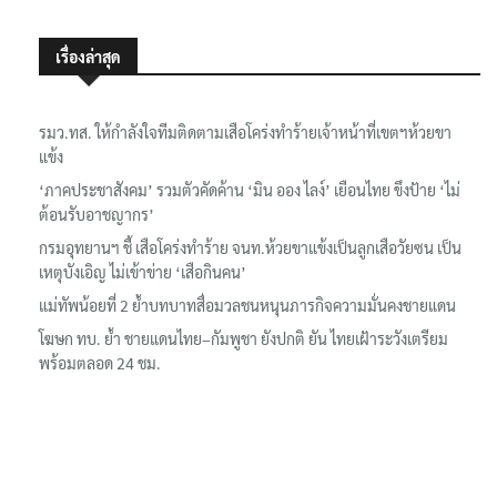
เรื่องล่าสุด
รมว.ทส. ให้กำลังใจทีมติดตามเสือโคร่งทำร้ายเจ้าหน้าที่เขตฯห้วยขา
แข้ง
‘ภาคประชาสังคม’ รวมตัวคัดค้าน ‘มิน ออง ไลง์’ เยือนไทย ขึงป้าย ‘ไม่
ต้อนรับอาชญากร’
กรมอุทยานฯ ชี้ เสือโคร่งทำร้าย จนท.ห้วยขาแข้งเป็นลูกเสือวัยซน เป็น
เหตุบังเอิญ ไม่เข้าข่าย ‘เสือกินคน’
แม่ทัพน้อยที่ 2 ย้ำบทบาทสื่อมวลชนหนุนภารกิจความมั่นคงชายแดน
โฆษก ทบ. ย้ำ ชายแดนไทย–กัมพูชา ยังปกติ ยัน ไทยเฝ้าระวังเตรียม
พร้อมตลอด 24 ชม.