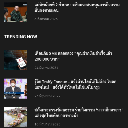
แม่ทัพน้อยที่ 2 ย้ำบทบาทสื่อมวลชนหนุนภารกิจความ
มั่นคงชายแดน
6 สิงหาคม 2026
TRENDING NOW
เตือนภัย SMS หลอกลวง “คุณฝากเงินสำเร็จแล้ว
200,000 บาท”
24 มีนาคม 2021
รู้จัก Traffy Fondue – แจ้งผ่านไลน์ได้ไม่ต้อง โหลด
แอพใหม่ – แจ้งได้ทั่วไทย ไม่ใช่แค่ในกรุง
25 มิถุนายน 2022
ปลัดกระทรวงวัฒนธรรม ร่วมกิจกรรม ‘นาวาภิกขาจาร’
แต่งชุดไทยตักบาตรทางน้ำ