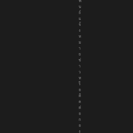
ม
พั
น
ธ์
แ
จ้
ง
ห
ม
า
ย
ข่
า
ว
ห
รื
อ
ติ
ด
ต่
อ
ก
อ