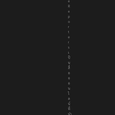
h
e
R
e
p
o
r
t
e
r
s
เ
ป็
น
สื่
อ
อ
อ
น
ไ
ล
น์
ที่