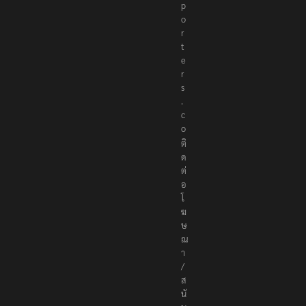
e
p
o
r
t
e
r
s
.
c
o
ติ
ด
ต่
อ
โ
ฆ
ษ
ณ
า
/
ส