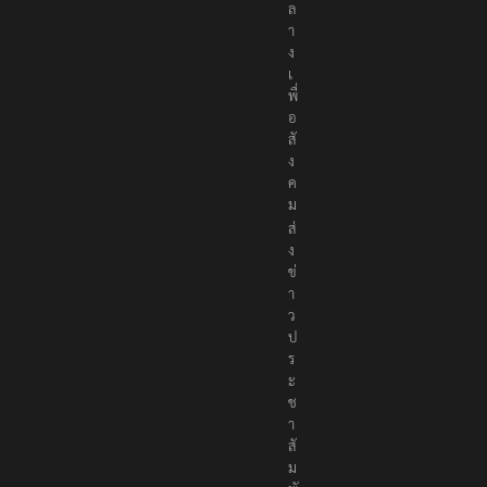
ก
ล
า
ง
เ
พื่
อ
สั
ง
ค
ม
ส่
ง
ข่
า
ว
ป
ร
ะ
ช
า
สั