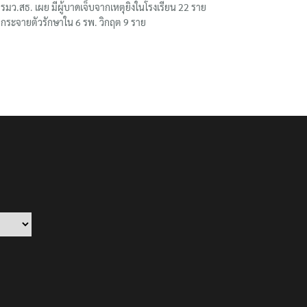
รมว.สธ. เผย มีผู้บาดเจ็บจากเหตุยิงในโรงเรียน 22 ราย
กระจายตัวรักษาใน 6 รพ. วิกฤต 9 ราย