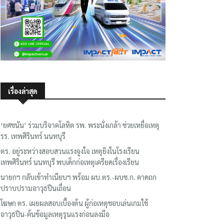
เรื่องล่าสุด
‘ยศชนัน’ ร่วมบริจาคโลหิต รพ. พระนั่งเกล้า ช่วยเหยื่อเหตุ
รร. เทพศิรินทร์ นนทบุรี
ตร. อยู่ระหว่างสอบสวนแรงจูงใจ เหตุยิงในโรงเรียน
เทพศิรินทร์ นนทบุรี พบเด็กก่อเหตุเครียดเรื่องเรียน
นายกฯ กลับเข้าทำเนียบฯ พร้อม ผบ.ตร.-ผบช.ก. คาดถก
ปราบปรามอาวุธปืนเถื่อน
โฆษก ตร. เผยผลสอบเบื้องต้น ผู้ก่อเหตุชอบเล่นเกมใช้
อาวุธปืน-ค้นข้อมูลเหตุรุนแรงก่อนลงมือ