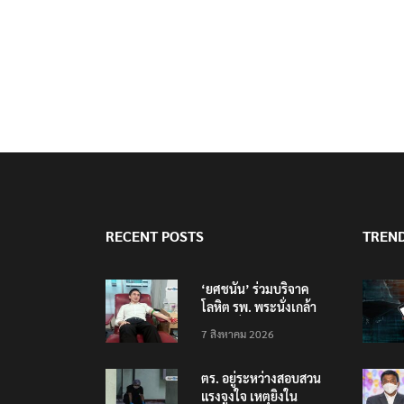
RECENT POSTS
TREN
‘ยศชนัน’ ร่วมบริจาค
โลหิต รพ. พระนั่งเกล้า
ช่วยเหยื่อเหตุ รร.
7 สิงหาคม 2026
เทพศิรินทร์ นนทบุรี
ตร. อยู่ระหว่างสอบสวน
แรงจูงใจ เหตุยิงใน