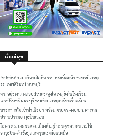
เรื่องล่าสุด
‘ยศชนัน’ ร่วมบริจาคโลหิต รพ. พระนั่งเกล้า ช่วยเหยื่อเหตุ
รร. เทพศิรินทร์ นนทบุรี
ตร. อยู่ระหว่างสอบสวนแรงจูงใจ เหตุยิงในโรงเรียน
เทพศิรินทร์ นนทบุรี พบเด็กก่อเหตุเครียดเรื่องเรียน
นายกฯ กลับเข้าทำเนียบฯ พร้อม ผบ.ตร.-ผบช.ก. คาดถก
ปราบปรามอาวุธปืนเถื่อน
โฆษก ตร. เผยผลสอบเบื้องต้น ผู้ก่อเหตุชอบเล่นเกมใช้
อาวุธปืน-ค้นข้อมูลเหตุรุนแรงก่อนลงมือ