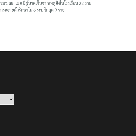
รมว.สธ. เผย มีผู้บาดเจ็บจากเหตุยิงในโรงเรียน 22 ราย
กระจายตัวรักษาใน 6 รพ. วิกฤต 9 ราย