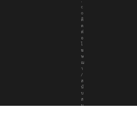
r
s
.
c
o
ติ
ด
ต่
อ
โ
ฆ
ษ
ณ
า
/
ส
นั
บ
ส
นุ
น
a
d