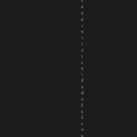
อ
สั
ง
ค
ม
ส่
ง
ข่
า
ว
ป
ร
ะ
ช
า
สั
ม
พั
น
ธ์
แ
จ้
ง