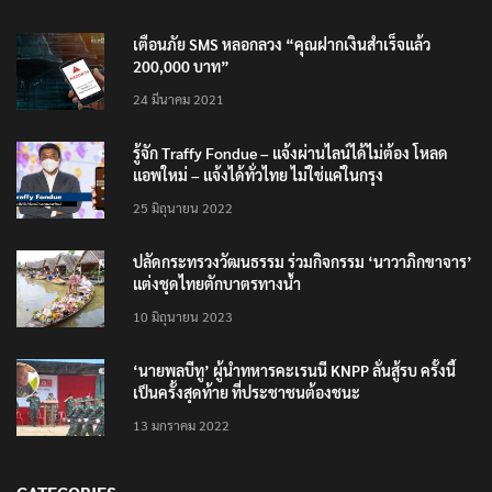
TRENDING NOW
เตือนภัย SMS หลอกลวง “คุณฝากเงินสำเร็จแล้ว
200,000 บาท”
24 มีนาคม 2021
รู้จัก Traffy Fondue – แจ้งผ่านไลน์ได้ไม่ต้อง โหลด
แอพใหม่ – แจ้งได้ทั่วไทย ไม่ใช่แค่ในกรุง
25 มิถุนายน 2022
ปลัดกระทรวงวัฒนธรรม ร่วมกิจกรรม ‘นาวาภิกขาจาร’
แต่งชุดไทยตักบาตรทางน้ำ
10 มิถุนายน 2023
‘นายพลบีทู’ ผู้นำทหารคะเรนนี KNPP ลั่นสู้รบ ครั้งนี้
เป็นครั้งสุดท้าย ที่ประชาชนต้องชนะ
13 มกราคม 2022