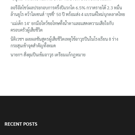
‘อนุทิน’ ควงภริยาชมงาน OTOP ศิลปาชีพ ประทีปไทยวันแรก
ลอรีอัลโชว์ผลประกอบการครึ่งปีแรกโต 6.5% กวาดรายได้ 2.3 หมื่น
ล้านยูโร คว้าไลเซนส์ ‘กุชชี่’ 50 ปี พร้อมส่ง 4 แบรนด์ใหม่บุกตลาดไทย
‘แม่เด็ก 14’ ยกมือไหว้ขอโทษทั้งน้ำตาและแสดงความเสียใจกับ
ครอบครัวผู้เสียชีวิต
นิติเวชฯ เผยผลชันสูตรผู้เสียชีวิตเหตุใช้อาวุธปืนในโรงเรียน 8 ร่าง
กระสุนเข้าจุดสำคัญทั้งหมด
นายกฯ สั่งคุมปืนเข้มอาวุธ เตรียมแก้กฎหมาย