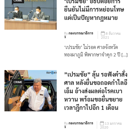
ฎีกาจำคุก 2 ปี 14 เดือน
‘เปรมชัย’ อธิบดีอัยการ
CRIME
ยืนยันไม่มีการหย่อนโทษ
แต่เป็นปัญหากฎหมาย
By
กองบรรณาธิการ
8 ธันวาคม
1
2021
‘เปรมชัย’ ไม่รอด ศาลจังหวัด
ทองผาภูมิ พิพากษาจำคุก 2 ปี […]
”เปรมชัย” ลุ้น รอฟังคำสั่ง
ศาล หลังยื่นขอถอดกำไลอี
CRIME
เอ็ม อ้างส่งผลต่อโรคเบา
หวาน พร้อมขอยื่นขยาย
เวลาฎีกาไปอีก 1 เดือน