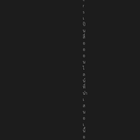
r
t
e
r
s
เ
ป็
น
สื่
อ
อ
อ
น
ไ
ล
น์
ที่
นำ
เ
ส
น
อ
เ