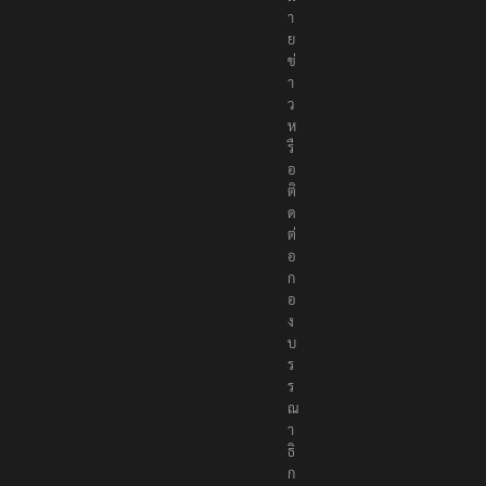
ห
ม
า
ย
ข่
า
ว
ห
รื
อ
ติ
ด
ต่
อ
ก
อ
ง
บ
ร
ร
ณ
า