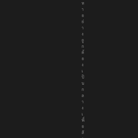
นื้
อ
ห
า
อ
ย่
า
ง
ถู
ก
ต้
อ
ง
เ
ป็
น
ก
ล
า
ง
เ
พื่