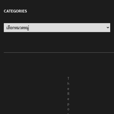
TRENDING NOW
เตือนภัย SMS หลอกลวง “คุณฝากเงินสำเร็จแล้ว
200,000 บาท”
24 มีนาคม 2021
รู้จัก Traffy Fondue – แจ้งผ่านไลน์ได้ไม่ต้อง โหลด
แอพใหม่ – แจ้งได้ทั่วไทย ไม่ใช่แค่ในกรุง
25 มิถุนายน 2022
ปลัดกระทรวงวัฒนธรรม ร่วมกิจกรรม ‘นาวาภิกขาจาร’
แต่งชุดไทยตักบาตรทางน้ำ
10 มิถุนายน 2023
‘นายพลบีทู’ ผู้นำทหารคะเรนนี KNPP ลั่นสู้รบ ครั้งนี้
เป็นครั้งสุดท้าย ที่ประชาชนต้องชนะ
13 มกราคม 2022