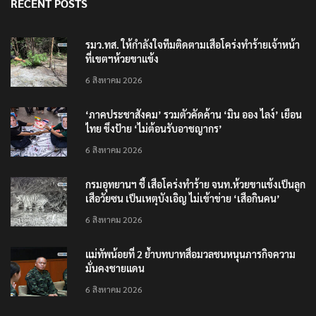
รมว.ทส. ให้กำลังใจทีมติดตามเสือโคร่งทำร้ายเจ้าหน้าที่เขตฯห้วยขา
แข้ง
‘ภาคประชาสังคม’ รวมตัวคัดค้าน ‘มิน ออง ไลง์’ เยือนไทย ขึงป้าย ‘ไม่
ต้อนรับอาชญากร’
กรมอุทยานฯ ชี้ เสือโคร่งทำร้าย จนท.ห้วยขาแข้งเป็นลูกเสือวัยซน เป็น
เหตุบังเอิญ ไม่เข้าข่าย ‘เสือกินคน’
แม่ทัพน้อยที่ 2 ย้ำบทบาทสื่อมวลชนหนุนภารกิจความมั่นคงชายแดน
โฆษก ทบ. ย้ำ ชายแดนไทย–กัมพูชา ยังปกติ ยัน ไทยเฝ้าระวังเตรียม
พร้อมตลอด 24 ชม.