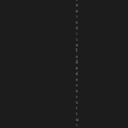
อ
สั
ง
ค
ม
ส่
ง
ข่
า
ว
ป
ร
ะ
ช
า
สั
ม
พั
น
ธ์
แ
จ้