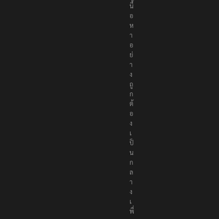
r
t
e
r
s
เ
ป็
น
สื่
อ
อ
อ
น
ไ
ล
น์
ที่
นำ
เ
ส
น
อ