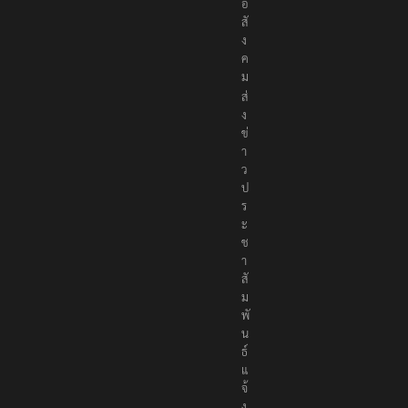
เ
นื้
อ
ห
า
อ
ย่
า
ง
ถู
ก
ต้
อ
ง
เ
ป็
น
ก
ล
า
ง
เ
พื่