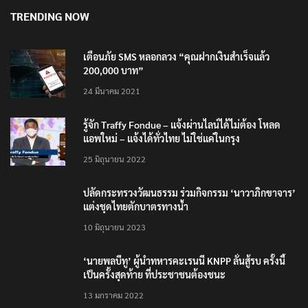
RECENT POSTS
รมว.ทส. ให้กำลังใจทีมติดตามเสือโคร่งทำร้ายเจ้าหน้า
ที่เขตฯห้วยขาแข้ง
6 สิงหาคม 2026
‘ภาคประชาสังคม’ รวมตัวคัดค้าน ‘มิน ออง ไลง์’ เยือน
ไทย ขึงป้าย ‘ไม่ต้อนรับอาชญากร’
6 สิงหาคม 2026
กรมอุทยานฯ ชี้ เสือโคร่งทำร้าย จนท.ห้วยขาแข้งเป็นลูก
เสือวัยซน เป็นเหตุบังเอิญ ไม่เข้าข่าย ‘เสือกินคน’
6 สิงหาคม 2026
แม่ทัพน้อยที่ 2 ย้ำบทบาทสื่อมวลชนหนุนภารกิจความ
มั่นคงชายแดน
6 สิงหาคม 2026