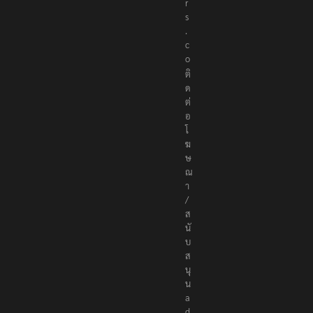
า
ธิ
ก
า
ร
ที่
e
d
i
t
o
r
@
t
h
e
r
e
p
o
r
t
e