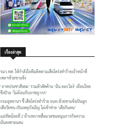
เรื่องล่าสุด
รมว.ทส. ให้กำลังใจทีมติดตามเสือโคร่งทำร้ายเจ้าหน้าที่
เขตฯห้วยขาแข้ง
‘ภาคประชาสังคม’ รวมตัวคัดค้าน ‘มิน ออง ไลง์’ เยือนไทย
ขึงป้าย ‘ไม่ต้อนรับอาชญากร’
กรมอุทยานฯ ชี้ เสือโคร่งทำร้าย จนท.ห้วยขาแข้งเป็นลูก
เสือวัยซน เป็นเหตุบังเอิญ ไม่เข้าข่าย ‘เสือกินคน’
แม่ทัพน้อยที่ 2 ย้ำบทบาทสื่อมวลชนหนุนภารกิจความ
มั่นคงชายแดน