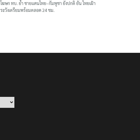
โฆษก ทบ. ย้ำ ชายแดนไทย–กัมพูชา ยังปกติ ยัน ไทยเฝ้า
ระวังเตรียมพร้อมตลอด 24 ชม.