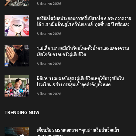
‘อนุทิน’ ควงภริยาชมงาน OTOP ศิลปาชีพ ประทีปไทย
วันแรก
8 สิงหาคม 2026
ลอรีอัลโชว์ผลประกอบการครึ่งปีแรกโต 6.5% กวาดราย
ได้ 2.3 หมื่นล้านยูโร คว้าไลเซนส์ ‘กุชชี่’ 50 ปี พร้อมส่ง
4 แบรนด์ใหม่บุกตลาดไทย
8 สิงหาคม 2026
‘แม่เด็ก 14’ ยกมือไหว้ขอโทษทั้งน้ำตาและแสดงความ
เสียใจกับครอบครัวผู้เสียชีวิต
8 สิงหาคม 2026
นิติเวชฯ เผยผลชันสูตรผู้เสียชีวิตเหตุใช้อาวุธปืนใน
โรงเรียน 8 ร่าง กระสุนเข้าจุดสำคัญทั้งหมด
8 สิงหาคม 2026
TRENDING NOW