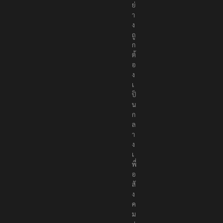
า
อ
ย่
า
ง
ถู
ก
ต้
อ
ง
เ
ป็
น
ก
ล
า
ง
เ
พื่
อ
สั
ง