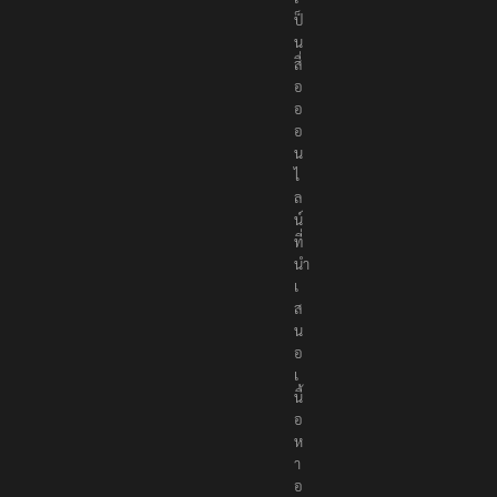
r
s
เ
ป็
น
สื่
อ
อ
อ
น
ไ
ล
น์
ที่
นำ
เ
ส
น
อ
เ
นื้
อ
ห