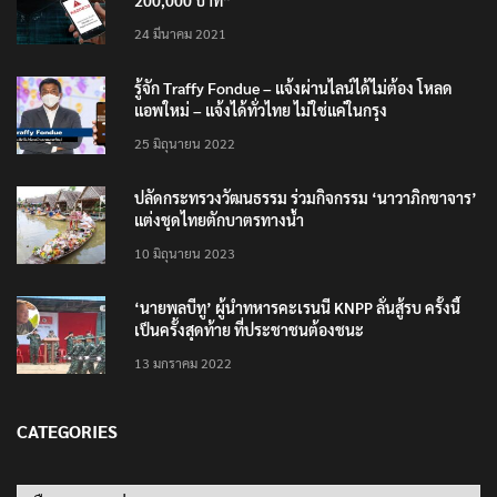
เตือนภัย SMS หลอกลวง “คุณฝากเงินสำเร็จแล้ว
200,000 บาท”
24 มีนาคม 2021
รู้จัก Traffy Fondue – แจ้งผ่านไลน์ได้ไม่ต้อง โหลด
แอพใหม่ – แจ้งได้ทั่วไทย ไม่ใช่แค่ในกรุง
25 มิถุนายน 2022
ปลัดกระทรวงวัฒนธรรม ร่วมกิจกรรม ‘นาวาภิกขาจาร’
แต่งชุดไทยตักบาตรทางน้ำ
10 มิถุนายน 2023
‘นายพลบีทู’ ผู้นำทหารคะเรนนี KNPP ลั่นสู้รบ ครั้งนี้
เป็นครั้งสุดท้าย ที่ประชาชนต้องชนะ
13 มกราคม 2022
CATEGORIES