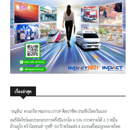
เรื่องล่าสุด
‘อนุทิน’ ควงภริยาชมงาน OTOP ศิลปาชีพ ประทีปไทยวันแรก