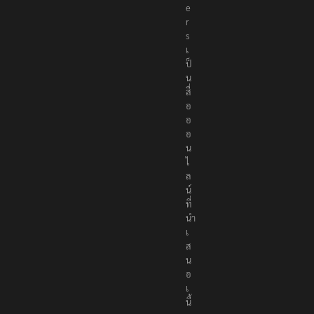
t
e
r
s
เ
ป็
น
สื่
อ
อ
อ
น
ไ
ล
น์
ที่
นำ
เ
ส
น
อ
เ