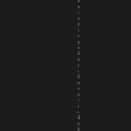
นื้
อ
ห
า
อ
ย่
า
ง
ถู
ก
ต้
อ
ง
เ
ป็
น
ก
ล
า
ง
เ
พื่
อ