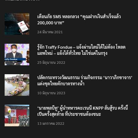
TRENDING NOW
เตือนภัย SMS หลอกลวง “คุณฝากเงินสำเร็จแล้ว
200,000 บาท”
24 มีนาคม 2021
รู้จัก Traffy Fondue – แจ้งผ่านไลน์ได้ไม่ต้อง โหลด
แอพใหม่ – แจ้งได้ทั่วไทย ไม่ใช่แค่ในกรุง
25 มิถุนายน 2022
ปลัดกระทรวงวัฒนธรรม ร่วมกิจกรรม ‘นาวาภิกขาจาร’
แต่งชุดไทยตักบาตรทางน้ำ
10 มิถุนายน 2023
‘นายพลบีทู’ ผู้นำทหารคะเรนนี KNPP ลั่นสู้รบ ครั้งนี้
เป็นครั้งสุดท้าย ที่ประชาชนต้องชนะ
13 มกราคม 2022