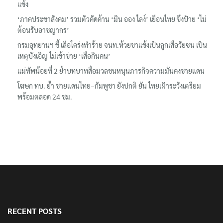
รมว.ทส. ให้กำลังใจทีมติดตามเสือโคร่งทำร้ายเจ้าหน้าที่เขตฯห้วยขา
แข้ง
‘ภาคประชาสังคม’ รวมตัวคัดค้าน ‘มิน ออง ไลง์’ เยือนไทย ขึงป้าย ‘ไม่
ต้อนรับอาชญากร’
กรมอุทยานฯ ชี้ เสือโคร่งทำร้าย จนท.ห้วยขาแข้งเป็นลูกเสือวัยซน เป็น
เหตุบังเอิญ ไม่เข้าข่าย ‘เสือกินคน’
แม่ทัพน้อยที่ 2 ย้ำบทบาทสื่อมวลชนหนุนภารกิจความมั่นคงชายแดน
โฆษก ทบ. ย้ำ ชายแดนไทย–กัมพูชา ยังปกติ ยัน ไทยเฝ้าระวังเตรียม
พร้อมตลอด 24 ชม.
RECENT POSTS