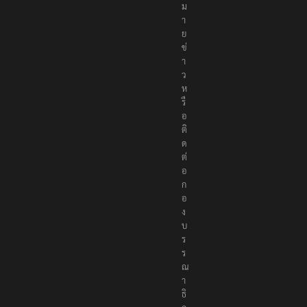
ห
ม
า
ย
ข่
า
ว
ห
รื
อ
ติ
ด
ต่
อ
ก
อ
ง
บ
ร
ร
ณ
า