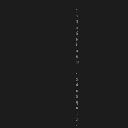
s
.
c
o
ติ
ด
ต่
อ
โ
ฆ
ษ
ณ
า
/
ส
นั
บ
ส
นุ
น
a
d