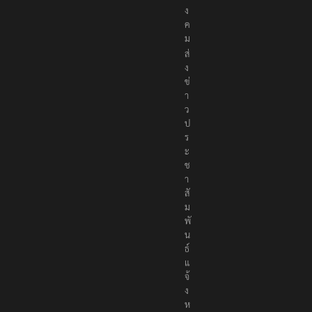
สั
ง
ค
ม
ส่
ง
ข่
า
ว
ป
ร
ะ
ช
า
สั
ม
พั
น
ธ์
แ
จ้
ง