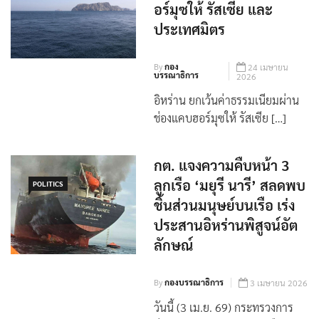
อิหร่าน ยกเว้นค่า
ธรรมเนียมผ่านช่องแคบฮ
WORLD
อร์มุซให้ รัสเซีย และ
ประเทศมิตร
By
กอง
24 เมษายน
บรรณาธิการ
2026
อิหร่าน ยกเว้นค่าธรรมเนียมผ่าน
ช่องแคบฮอร์มุซให้ รัสเซีย […]
กต. แจงความคืบหน้า 3
ลูกเรือ ‘มยุรี นารี’ สลดพบ
POLITICS
ชิ้นส่วนมนุษย์บนเรือ เร่ง
ประสานอิหร่านพิสูจน์อัต
ลักษณ์
By
กองบรรณาธิการ
3 เมษายน 2026