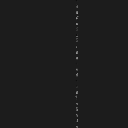
ะ
ช
า
สั
ม
พั
น
ธ์
แ
จ้
ง
ห
ม
า
ย
ข่
า
ว
ห
รื
อ
ติ
ด