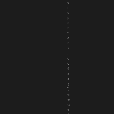
t
h
e
r
e
p
o
r
t
e
r
s
.
c
o
ติ
ด
ต่
อ
โ
ฆ
ษ