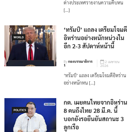
วันนี้ (3 เม.ย. 69) กระทรวงการ
ต่างประเทศรายงานความคืบหน
[…]
‘ทรัมป์’ แถลง เตรียมโจมตี
อิหร่านอย่างหนักหน่วงใน
WORLD
อีก 2-3 สัปดาห์หน้านี้
By
กองบรรณาธิการ
2 เมษายน
1
2026
‘ทรัมป์’ แถลง เตรียมโจมตีอิหร่าน
อย่างหนักหน […]
กต. เผยคนไทยจากอิหร่าน
8 คนถึงไทย 28 มี.ค. นี้
POLITICS
บอกยังรอยืนยันสถานะ 3