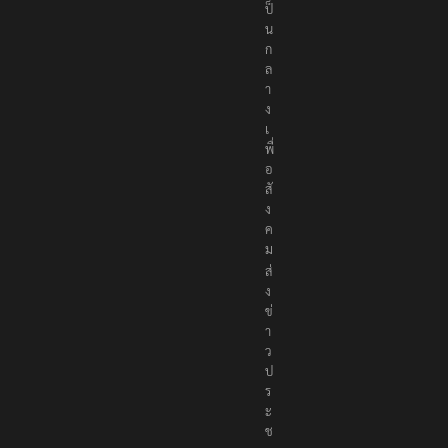
ง
เ
ป็
น
ก
ล
า
ง
เ
พื่
อ
สั
ง
ค
ม
ส่
ง
ข่
า
ว
ป
ร