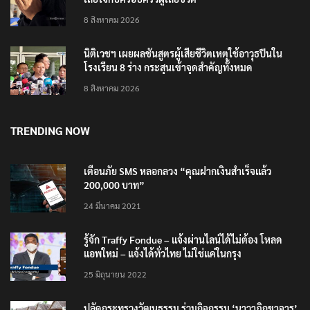
‘แม่เด็ก 14’ ยกมือไหว้ขอโทษทั้งน้ำตาและแสดงความ
เสียใจกับครอบครัวผู้เสียชีวิต
8 สิงหาคม 2026
นิติเวชฯ เผยผลชันสูตรผู้เสียชีวิตเหตุใช้อาวุธปืนใน
โรงเรียน 8 ร่าง กระสุนเข้าจุดสำคัญทั้งหมด
8 สิงหาคม 2026
TRENDING NOW
เตือนภัย SMS หลอกลวง “คุณฝากเงินสำเร็จแล้ว
200,000 บาท”
24 มีนาคม 2021
รู้จัก Traffy Fondue – แจ้งผ่านไลน์ได้ไม่ต้อง โหลด
แอพใหม่ – แจ้งได้ทั่วไทย ไม่ใช่แค่ในกรุง
25 มิถุนายน 2022