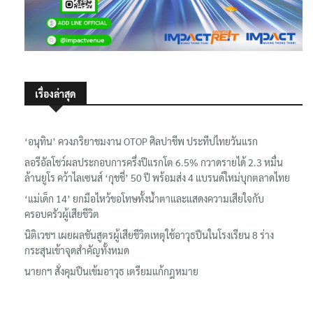
เรื่องล่าสุด
‘อนุทิน’ ควงภริยาชมงาน OTOP ศิลปาชีพ ประทีปไทยวันแรก
ลอรีอัลโชว์ผลประกอบการครึ่งปีแรกโต 6.5% กวาดรายได้ 2.3 หมื่น
ล้านยูโร คว้าไลเซนส์ ‘กุชชี่’ 50 ปี พร้อมส่ง 4 แบรนด์ใหม่บุกตลาดไทย
‘แม่เด็ก 14’ ยกมือไหว้ขอโทษทั้งน้ำตาและแสดงความเสียใจกับ
ครอบครัวผู้เสียชีวิต
นิติเวชฯ เผยผลชันสูตรผู้เสียชีวิตเหตุใช้อาวุธปืนในโรงเรียน 8 ร่าง
กระสุนเข้าจุดสำคัญทั้งหมด
นายกฯ สั่งคุมปืนเข้มอาวุธ เตรียมแก้กฎหมาย