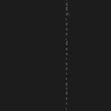
ไ
ล
น์
ที่
นำ
เ
ส
น
อ
เ
นื้
อ
ห
า
อ
ย่
า
ง
ถู
ก
ต้
อ