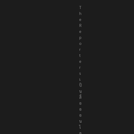
T
h
e
R
e
p
o
r
t
e
r
s
เ
ป็
น
สื่
อ
อ
อ
น