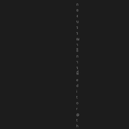
ต่
อ
ก
อ
ง
บ
ร
ร
ณ
า
ธิ
ก
า
ร
ที่
e
d
i
t
o
r
@