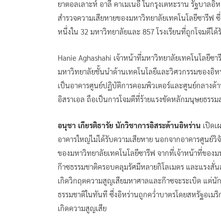
ยาตอลเลาะห์ อาลี คาเมเนอี ในกรุงเตหะราน รัฐบาลอ
สำรวจความเสียหายของมหาวิทยาลัยเทคโนโลยีซารีฟ ซึ่งถ
หนึ่งใน 32 มหาวิทยาลัยและ 857 โรงเรียนที่ถูกโจมตีได
Hanie Aghashahi เจ้าหน้าที่มหาวิทยาลัยเทคโนโลยีซารีฟ
มหาวิทยาลัยชั้นนำด้านเทคโนโลยีและวิศวกรรมของอิหร
เป็นอาคารศูนย์ปฏิบัติการคอมพิวเตอร์และศูนย์กลางด้า
อิสราเอล ถือเป็นการโจมตีที่ร้ายแรงขัดหลักมนุษยธรร
อนุชา เกียรติธารัย นักวิชาการอิสระด้านอิหร่าน
เปิดเผ
อาคารใหญ่ไม่ได้รับความเสียหาย นอกจากอาคารศูนย์วิจัยเ
ของมหาวิทยาลัยเทคโนโลยีซารีฟ จากที่เจ้าหน้าที่ของมหาวิ
ก๊าซธรรมชาติครอบคลุมรัศมีหลายกิโลเมตร และแรงสั่นส
เกิดวิกฤตความสูญเสียมหาศาลและก๊าซจะระเบิด แต่นักว
ธรรมชาติในทันที ซึ่งอิหร่านถูกคว่ำบาตรโดยสหรัฐอเมริกา
เกิดความสูญเสีย