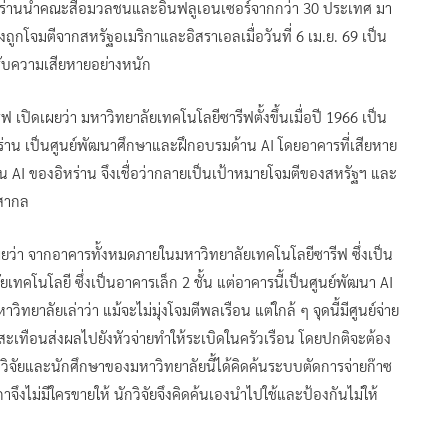
ิหร่านนำคณะสื่อมวลชนและอินฟลูเอนเซอร์จากกว่า 30 ประเทศ มา
ูกโจมตีจากสหรัฐอเมริกาและอิสราเอลเมื่อวันที่ 6 เม.ย. 69 เป็น
้รับความเสียหายอย่างหนัก
 เปิดเผยว่า มหาวิทยาลัยเทคโนโลยีซารีฟตั้งขึ้นเมื่อปี 1966 เป็น
่าน เป็นศูนย์พัฒนาศึกษาและฝึกอบรมด้าน AI โดยอาคารที่เสียหาย
น AI ของอิหร่าน จึงเชื่อว่ากลายเป็นเป้าหมายโจมตีของสหรัฐฯ และ
มสากล
ยว่า จากอาคารทั้งหมดภายในมหาวิทยาลัยเทคโนโลยีซารีฟ ซึ่งเป็น
ทคโนโลยี ซึ่งเป็นอาคารเล็ก 2 ชั้น แต่อาคารนี้เป็นศูนย์พัฒนา AI
ทยาลัยเล่าว่า แม้จะไม่มุ่งโจมตีพลเรือน แต่ใกล้ ๆ จุดนี้มีศูนย์จ่าย
ะเทือนส่งผลไปยังหัวจ่ายทำให้ระเบิดในครัวเรือน โดยปกติจะต้อง
ิจัยและนักศึกษาของมหาวิทยาลัยนี้ได้คิดค้นระบบตัดการจ่ายก๊าซ
จึงไม่มีใครขายให้ นักวิจัยจึงคิดค้นเองนำไปใช้และป้องกันไม่ให้