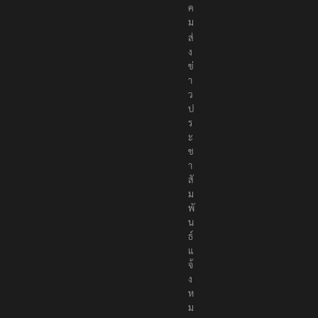
ง
ค
ม
ส่
ง
ข่
า
ว
ป
ร
ะ
ช
า
สั
ม
พั
น
ธ์
แ
จ้
ง
ห