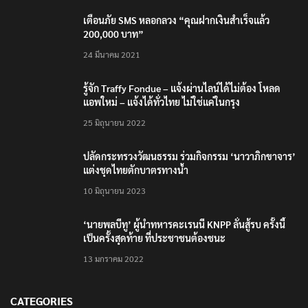
เตือนภัย SMS หลอกลวง “คุณฝากเงินสำเร็จแล้ว
200,000 บาท”
24 มีนาคม 2021
รู้จัก Traffy Fondue – แจ้งผ่านไลน์ได้ไม่ต้อง โหลด
แอพใหม่ – แจ้งได้ทั่วไทย ไม่ใช่แค่ในกรุง
25 มิถุนายน 2022
ปลัดกระทรวงวัฒนธรรม ร่วมกิจกรรม ‘นาวาภิกขาจาร’
แต่งชุดไทยตักบาตรทางน้ำ
10 มิถุนายน 2023
‘นายพลบีทู’ ผู้นำทหารคะเรนนี KNPP ลั่นสู้รบ ครั้งนี้
เป็นครั้งสุดท้าย ที่ประชาชนต้องชนะ
13 มกราคม 2022