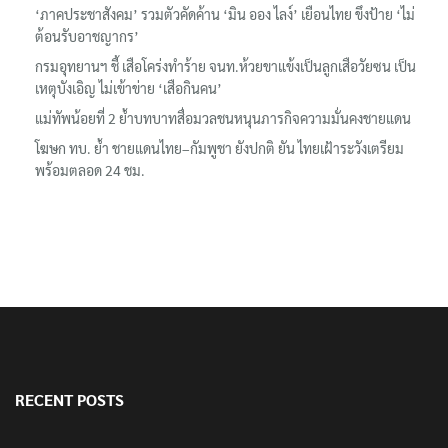
แข้ง
‘ภาคประชาสังคม’ รวมตัวคัดค้าน ‘มิน ออง ไลง์’ เยือนไทย ขึงป้าย ‘ไม่
ต้อนรับอาชญากร’
กรมอุทยานฯ ชี้ เสือโคร่งทำร้าย จนท.ห้วยขาแข้งเป็นลูกเสือวัยซน เป็น
เหตุบังเอิญ ไม่เข้าข่าย ‘เสือกินคน’
แม่ทัพน้อยที่ 2 ย้ำบทบาทสื่อมวลชนหนุนภารกิจความมั่นคงชายแดน
โฆษก ทบ. ย้ำ ชายแดนไทย–กัมพูชา ยังปกติ ยัน ไทยเฝ้าระวังเตรียม
พร้อมตลอด 24 ชม.
RECENT POSTS