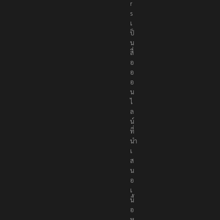
e
r
s
เ
ป็
น
สื่
อ
อ
อ
น
ไ
ล
น์
ที่
นำ
เ
ส
น
อ
เ
นื้
อ