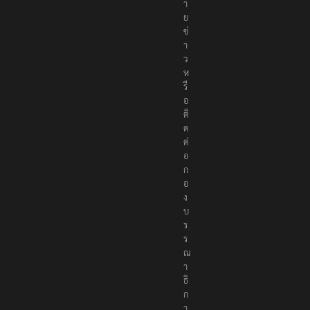
ม
า
ย
ข่
า
ว
ห
รื
อ
ติ
ด
ต่
อ
ก
อ
ง
บ
ร
ร
ณ
า
ธิ
ก