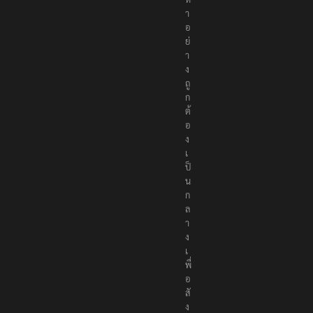
ห
า
อ
ย่
า
ง
ถู
ก
ต้
อ
ง
เ
ป็
น
ก
ล
า
ง
เ
พื่
อ
สั