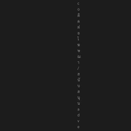
.
c
o
ติ
ด
ต่
อ
โ
ฆ
ษ
ณ
า
/
ส
นั
บ
ส
นุ
น
a
d
v