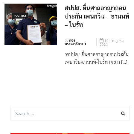
ศปปส. ยื่นศาลอาญาถอน
ประกัน เพนกวิน – อานนท์
POLITICS
– ไบร์ท
By
กอง
19 กรกฎาคม
บรรณาธิการ 1
2021
‘ศปปส.’ ยื่นศาลอาญาถอนประกัน
เพนกวิน-อานนท์-ไบร์ท เผย ก […]