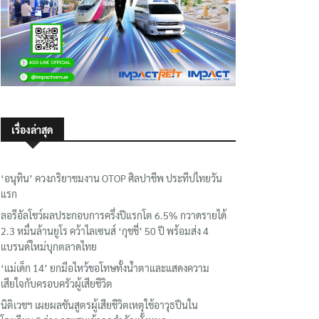
เรื่องล่าสุด
‘อนุทิน’ ควงภริยาชมงาน OTOP ศิลปาชีพ ประทีปไทยวัน
แรก
ลอรีอัลโชว์ผลประกอบการครึ่งปีแรกโต 6.5% กวาดรายได้
2.3 หมื่นล้านยูโร คว้าไลเซนส์ ‘กุชชี่’ 50 ปี พร้อมส่ง 4
แบรนด์ใหม่บุกตลาดไทย
‘แม่เด็ก 14’ ยกมือไหว้ขอโทษทั้งน้ำตาและแสดงความ
เสียใจกับครอบครัวผู้เสียชีวิต
นิติเวชฯ เผยผลชันสูตรผู้เสียชีวิตเหตุใช้อาวุธปืนใน