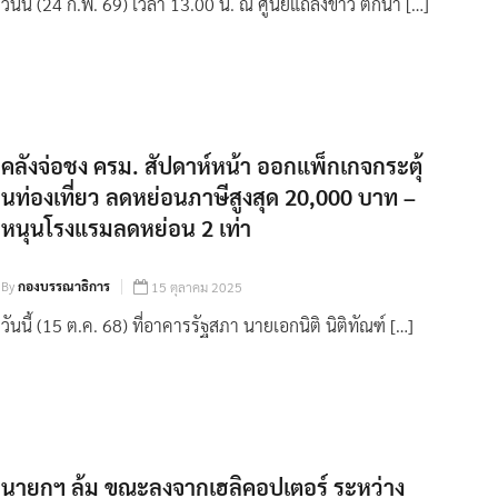
วันนี้ (24 ก.พ. 69) เวลา 13.00 น. ณ ศูนย์แถลงข่าว ตึกนา […]
คลังจ่อชง ครม. สัปดาห์หน้า ออกแพ็กเกจกระตุ้
นท่องเที่ยว ลดหย่อนภาษีสูงสุด 20,000 บาท –
หนุนโรงแรมลดหย่อน 2 เท่า
By
กองบรรณาธิการ
15 ตุลาคม 2025
วันนี้ (15 ต.ค. 68) ที่อาคารรัฐสภา นายเอกนิติ นิติทัณฑ์ […]
นายกฯ ล้ม ขณะลงจากเฮลิคอปเตอร์ ระหว่าง