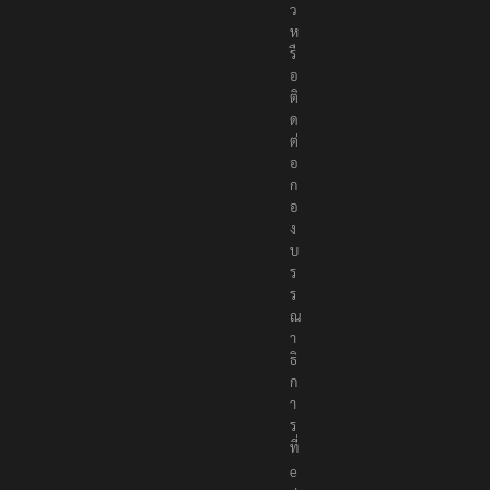
ห
รื
อ
ติ
ด
ต่
อ
ก
อ
ง
บ
ร
ร
ณ
า
ธิ
ก
า
ร
ที่
e
d