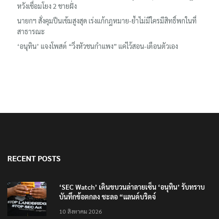
นายกฯ สั่งคุมปืนเข้มสูงสุด เร่งแก้กฎหมาย-ย้ำไม่มีใครมีสิทธิ์พกในที่
สาธารณะ
‘อนุทิน’ แจงโพสต์ “วิ่งหัวชนกำแพง” แค่ไว้สอน-เตือนตัวเอง
RECENT POSTS
‘SEC Watch’ เดินขบวนล่าลายเซ็น ‘อนุทิน’ รับทราบ
บันทึกข้อตกลง ชะลอ “แลนด์บริดจ์
10 สิงหาคม 2026