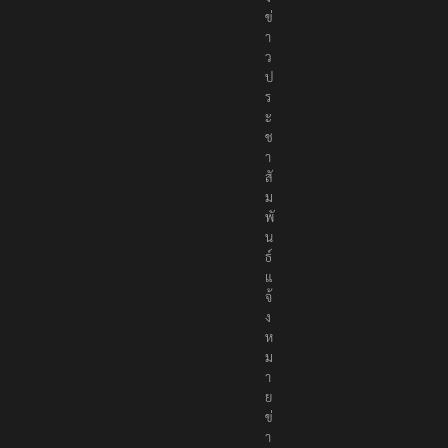
า
ว
ป
ร
ะ
ช
า
สั
ม
พั
น
ธ์
แ
จ้
ง
ห
ม
า
ย
ข่
า
ว