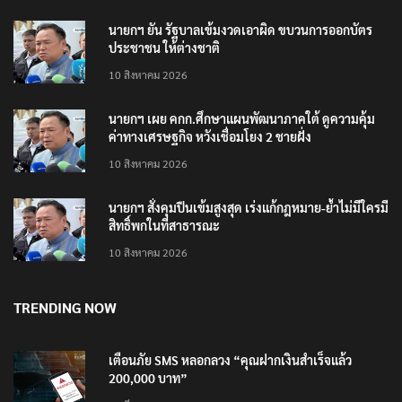
นายกฯ ยัน รัฐบาลเข้มงวดเอาผิด ขบวนการออกบัตร
ประชาชน ให้ต่างชาติ
10 สิงหาคม 2026
นายกฯ เผย คกก.ศึกษาแผนพัฒนาภาคใต้ ดูความคุ้ม
ค่าทางเศรษฐกิจ หวังเชื่อมโยง 2 ชายฝั่ง
10 สิงหาคม 2026
นายกฯ สั่งคุมปืนเข้มสูงสุด เร่งแก้กฎหมาย-ย้ำไม่มีใครมี
สิทธิ์พกในที่สาธารณะ
10 สิงหาคม 2026
TRENDING NOW
เตือนภัย SMS หลอกลวง “คุณฝากเงินสำเร็จแล้ว
200,000 บาท”
24 มีนาคม 2021