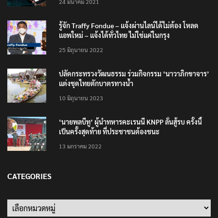
รู้จัก Traffy Fondue – แจ้งผ่านไลน์ได้ไม่ต้อง โหลด
แอพใหม่ – แจ้งได้ทั่วไทย ไม่ใช่แค่ในกรุง
25 มิถุนายน 2022
ปลัดกระทรวงวัฒนธรรม ร่วมกิจกรรม ‘นาวาภิกขาจาร’
แต่งชุดไทยตักบาตรทางน้ำ
10 มิถุนายน 2023
‘นายพลบีทู’ ผู้นำทหารคะเรนนี KNPP ลั่นสู้รบ ครั้งนี้
เป็นครั้งสุดท้าย ที่ประชาชนต้องชนะ
13 มกราคม 2022
CATEGORIES
Categories