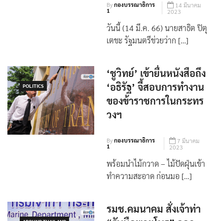
1
2023
วันนี้ (14 มี.ค. 66) นายสาธิต ปิตุ
เตชะ รัฐมนตรีช่วยว่าก […]
‘ชูวิทย์’ เข้ายื่นหนังสือถึง
‘อธิรัฐ’ จี้สอบการทำงาน
POLITICS
ของข้าราชการในกระทร
วงฯ
By
กองบรรณาธิการ
7 มีนาคม
1
2023
พร้อมนำไม้กวาด – ไม้ปัดฝุ่นเข้า
ทำความสะอาด ก่อนมอ […]
รมช.คมนาคม สั่งเจ้าท่า
“รับมือพายุโนรู” ออก
AROUND THAILAND