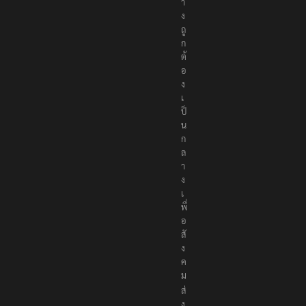
ง
ถู
ก
ต้
อ
ง
เ
ป็
น
ก
ล
า
ง
เ
พื่
อ
สั
ง
ค
ม
ส่
ง
ข่