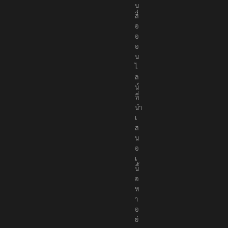
สื่
อ
อ
อ
น
ไ
ล
น์
ที่
นำ
เ
ส
น
อ
เ
นื้
อ
ห
า
อ
ย่
า