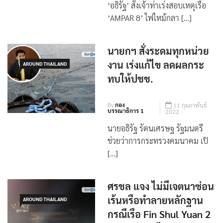
‘AMPAR 8’ ไฟไหม้กลา […]
นายกฯ สั่งระดมทุกหน่วย
งาน เร่งแก้ไข ลดผลกระ
AROUND THAILAND
ทบให้ปชช.
By
กอง
11 กุมภาพันธ์
บรรณาธิการ 1
2022
นายอธิรัฐ รัตนเศรษฐ รัฐมนตรี
ช่วยว่าการกระทรวงคมนาคม เปิ
[…]
ศรชล แจง ไม่มีเจตนาซ่อน
เร้นหรือทำลายหลักฐาน
AROUND THAILAND
กรณีเรือ Fin Shul Yuan 2
จมกลางอ่าวไทย