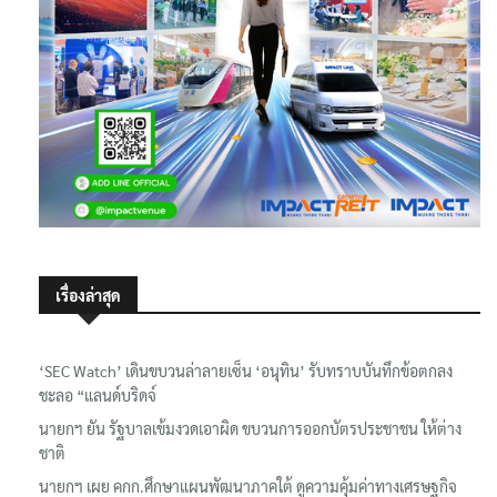
เรื่องล่าสุด
‘SEC Watch’ เดินขบวนล่าลายเซ็น ‘อนุทิน’ รับทราบบันทึกข้อตกลง
ชะลอ “แลนด์บริดจ์
นายกฯ ยัน รัฐบาลเข้มงวดเอาผิด ขบวนการออกบัตรประชาชน ให้ต่าง
ชาติ
นายกฯ เผย คกก.ศึกษาแผนพัฒนาภาคใต้ ดูความคุ้มค่าทางเศรษฐกิจ
หวังเชื่อมโยง 2 ชายฝั่ง