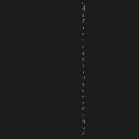
ง
เ
พื่
อ
สั
ง
ค
ม
ส่
ง
ข่
า
ว
ป
ร
ะ
ช
า
สั
ม
พั
น