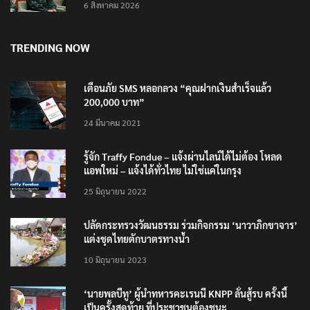
6 สิงหาคม 2026
TRENDING NOW
เตือนภัย SMS หลอกลวง “คุณฝากเงินสำเร็จแล้ว
200,000 บาท”
24 มีนาคม 2021
รู้จัก Traffy Fondue – แจ้งผ่านไลน์ได้ไม่ต้อง โหลด
แอพใหม่ – แจ้งได้ทั่วไทย ไม่ใช่แค่ในกรุง
25 มิถุนายน 2022
ปลัดกระทรวงวัฒนธรรม ร่วมกิจกรรม ‘นาวาภิกขาจาร’
แต่งชุดไทยตักบาตรทางน้ำ
10 มิถุนายน 2023
‘นายพลบีทู’ ผู้นำทหารคะเรนนี KNPP ลั่นสู้รบ ครั้งนี้