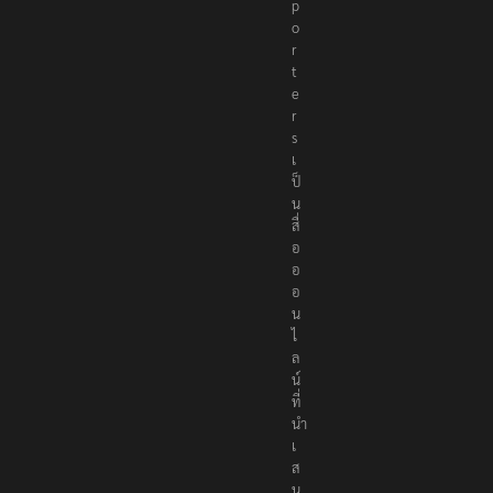
e
p
o
r
t
e
r
s
เ
ป็
น
สื่
อ
อ
อ
น
ไ
ล
น์
ที่
นำ
เ
ส