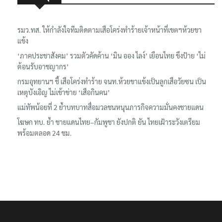
เรื่องล่าสุด
รมว.ทส. ให้กำลังใจทีมติดตามเสือโคร่งทำร้ายเจ้าหน้าที่เขตฯห้วยขา
แข้ง
‘ภาคประชาสังคม’ รวมตัวคัดค้าน ‘มิน ออง ไลง์’ เยือนไทย ขึงป้าย ‘ไม่
ต้อนรับอาชญากร’
กรมอุทยานฯ ชี้ เสือโคร่งทำร้าย จนท.ห้วยขาแข้งเป็นลูกเสือวัยซน เป็น
เหตุบังเอิญ ไม่เข้าข่าย ‘เสือกินคน’
แม่ทัพน้อยที่ 2 ย้ำบทบาทสื่อมวลชนหนุนภารกิจความมั่นคงชายแดน
โฆษก ทบ. ย้ำ ชายแดนไทย–กัมพูชา ยังปกติ ยัน ไทยเฝ้าระวังเตรียม
พร้อมตลอด 24 ชม.