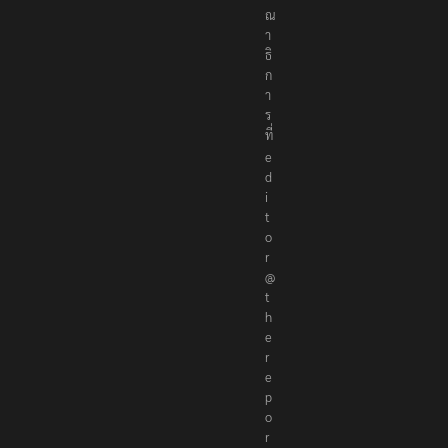
ร
ณ
า
ธิ
ก
า
ร
ที่
e
d
i
t
o
r
@
t
h
e
r
e
p
o