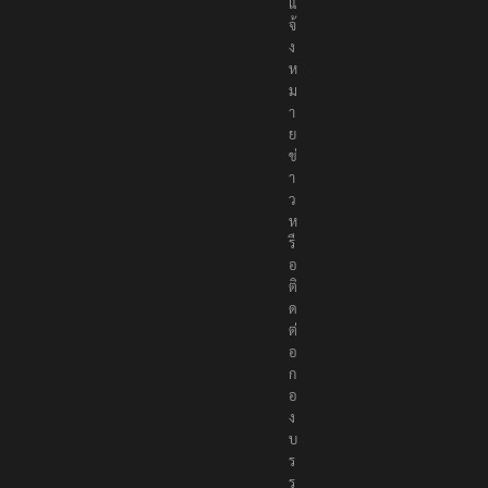
ธ์
แ
จ้
ง
ห
ม
า
ย
ข่
า
ว
ห
รื
อ
ติ
ด
ต่
อ
ก
อ
ง
บ
ร