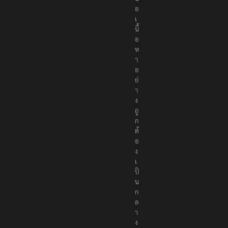
น
อ
เ
นื้
อ
ห
า
อ
ย่
า
ง
ถู
ก
ต้
อ
ง
เ
ป็
น
ก
ล
า