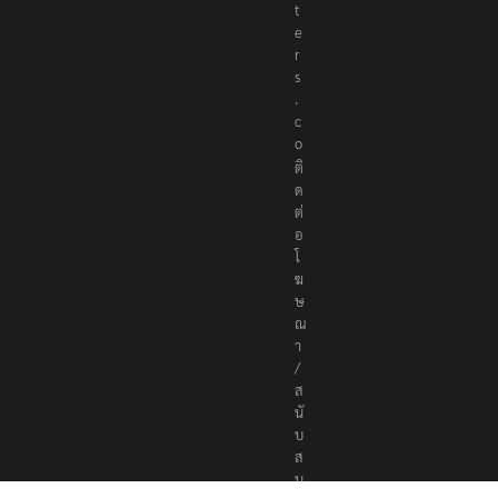
r
t
e
r
s
.
c
o
ติ
ด
ต่
อ
โ
ฆ
ษ
ณ
า
/
ส
นั
บ
ส