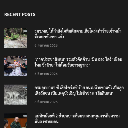
RECENT POSTS
รมว.ทส. ให้กำลังใจทีมติดตามเสือโคร่งทำร้ายเจ้าหน้า
ที่เขตฯห้วยขาแข้ง
6 สิงหาคม 2026
‘ภาคประชาสังคม’ รวมตัวคัดค้าน ‘มิน ออง ไลง์’ เยือน
ไทย ขึงป้าย ‘ไม่ต้อนรับอาชญากร’
6 สิงหาคม 2026
กรมอุทยานฯ ชี้ เสือโคร่งทำร้าย จนท.ห้วยขาแข้งเป็นลูก
เสือวัยซน เป็นเหตุบังเอิญ ไม่เข้าข่าย ‘เสือกินคน’
6 สิงหาคม 2026
แม่ทัพน้อยที่ 2 ย้ำบทบาทสื่อมวลชนหนุนภารกิจความ
มั่นคงชายแดน