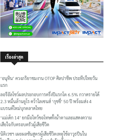
เรื่องล่าสุด
‘อนุทิน’ ควงภริยาชมงาน OTOP ศิลปาชีพ ประทีปไทยวัน
แรก
ลอรีอัลโชว์ผลประกอบการครึ่งปีแรกโต 6.5% กวาดรายได้
2.3 หมื่นล้านยูโร คว้าไลเซนส์ ‘กุชชี่’ 50 ปี พร้อมส่ง 4
แบรนด์ใหม่บุกตลาดไทย
‘แม่เด็ก 14’ ยกมือไหว้ขอโทษทั้งน้ำตาและแสดงความ
เสียใจกับครอบครัวผู้เสียชีวิต
นิติเวชฯ เผยผลชันสูตรผู้เสียชีวิตเหตุใช้อาวุธปืนใน