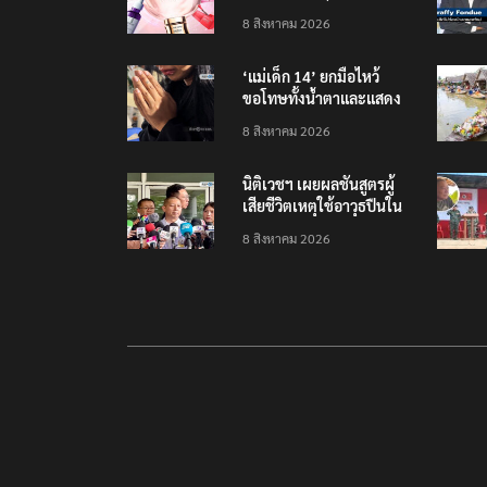
รายได้ 2.3 หมื่นล้านยูโร
8 สิงหาคม 2026
คว้าไลเซนส์ ‘กุชชี่’ 50 ปี
พร้อมส่ง 4 แบรนด์ใหม่บุก
‘แม่เด็ก 14’ ยกมือไหว้
ตลาดไทย
ขอโทษทั้งน้ำตาและแสดง
ความเสียใจกับครอบครัวผู้
8 สิงหาคม 2026
เสียชีวิต
นิติเวชฯ เผยผลชันสูตรผู้
เสียชีวิตเหตุใช้อาวุธปืนใน
โรงเรียน 8 ร่าง กระสุนเข้า
8 สิงหาคม 2026
จุดสำคัญทั้งหมด