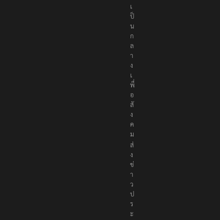
เ
ป็
น
ก
ล
า
ง
เ
พื่
อ
สั
ง
ค
ม
ส่
ง
ข่
า
ว
ป
ร
ะ