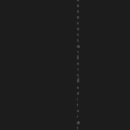
อ
ก
อ
ง
บ
ร
ร
ณ
า
ธิ
ก
า
ร
ที่
e
d
i
t
o
r
@
t