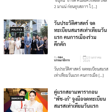
‘อนุทิน’ ย้ำชัด คนละครึ่งพลัส เฟส
2 มาแน่ ก่อนยุบสภาฯ ไ […]
วันประวัติศาสตร์ จด
ทะเบียนสมรสเท่าเทียมวัน
POLITICS
แรก คนการเมืองร่วม
คึกคัก
By
กอง
23 มกราคม
บรรณาธิการ
2025
วันประวัติศาสตร์ จดทะเบียนสมรส
เท่าเทียมวันแรก คนการเมือ […]
คู่แรกสยามพารากอน
‘พัช-เก๋’ จูงมือจดทะเบียน
BANGKOK
สมรสเท่าเทียมวันแรก