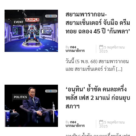
สยามพารากอน-
สยามเซ็นเตอร์ จับมือ ดรีม
EVENT
ทอย ฉลอง 45 ปี ‘กันพลา’
By
กอง
5 พฤศจิกายน
บรรณาธิการ
2025
วันนี้ (5 พ.ย. 68) สยามพารากอน
และ สยามเซ็นเตอร์ ร่วมกั […]
‘อนุทิน’ ย้ำชัด คนละครึ่ง
พลัส เฟส 2 มาแน่ ก่อนยุบ
POLITICS
สภาฯ
By
กอง
5 พฤศจิกายน
บรรณาธิการ
2025