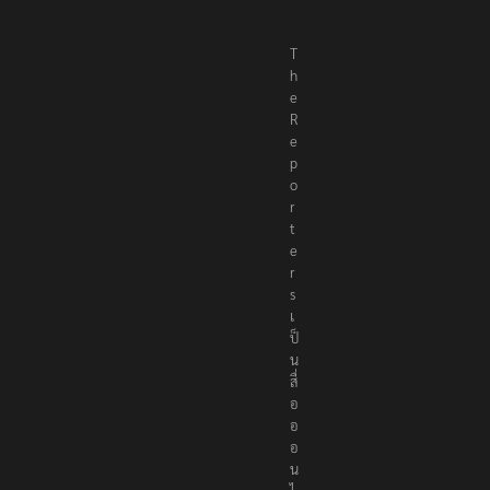
T
h
e
R
e
p
o
r
t
e
r
s
เ
ป็
น
สื่
อ
อ
อ
น