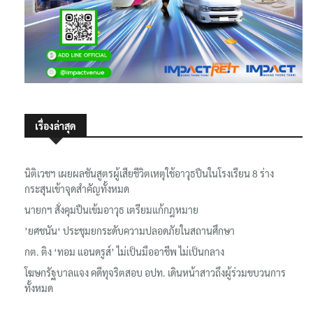
เรื่องล่าสุด
นิติเวชฯ เผยผลชันสูตรผู้เสียชีวิตเหตุใช้อาวุธปืนในโรงเรียน 8 ร่าง
กระสุนเข้าจุดสำคัญทั้งหมด
นายกฯ สั่งคุมปืนเข้มอาวุธ เตรียมแก้กฎหมาย
’ยศชนัน‘ ประชุมยกระดับความปลอดภัยในสถานศึกษา
กต. ติง ‘ทอม แอนดรูส์’ ไม่เป็นมืออาชีพ ไม่เป็นกลาง
โฆษกรัฐบาลแจง คดีทุจริตสอบ อปท. เดินหน้าสาวถึงผู้ร่วมขบวนการ
ทั้งหมด