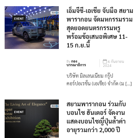
เอ็มจีซี-เอเชีย จับมือ สยาม
พารากอน จัดมหกรรมรวม
EVENT
สุดยอดยนตรกรรมหรู
พร้อมข้อเสนอพิเศษ 11-
15 ก.ย.นี้
By
กอง
6 กันยายน
บรรณาธิการ
2024
บริษัท มิลเลนเนียม กรุ๊ป
คอร์ปอเรชั่น (เอเชีย) จำกัด (ม […]
สยามพารากอน ร่วมกับ
บอนไซ ฮันเตอร์ จัดงาน
EVENT
แสดงบอนไซญี่ปุ่นล้ำค่า
อายุรวมกว่า 2,000 ปี