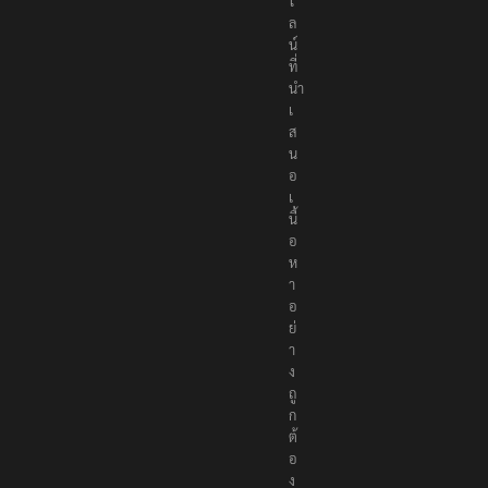
ไ
ล
น์
ที่
นำ
เ
ส
น
อ
เ
นื้
อ
ห
า
อ
ย่
า
ง
ถู
ก
ต้
อ
ง