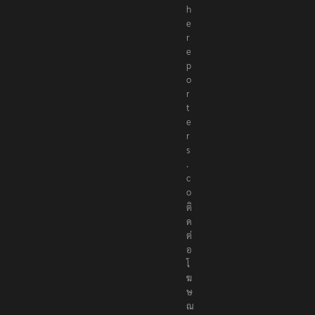
h
e
r
e
p
o
r
t
e
r
s
.
c
o
ติ
ด
ต่
อ
โ
ฆ
ษ
ณ