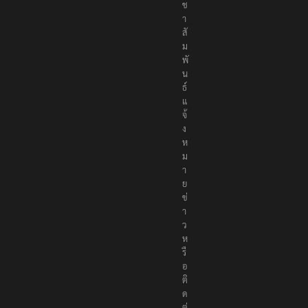
ช
า
สั
ม
พั
น
ธ์
แ
จ้
ง
ห
ม
า
ย
ข่
า
ว
ห
รื
อ
ติ
ด
ต่