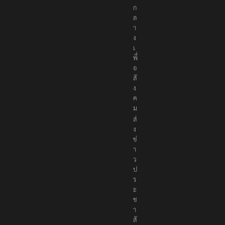
ป็
น
ก
ล
า
ง
เ
พื่
อ
สั
ง
ค
ม
ส่
ง
ข่
า
ว
ป
ร
ะ
ช