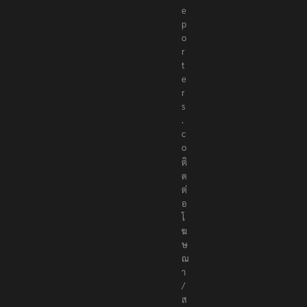
e
r
e
p
o
r
t
e
r
s
.
c
o
ติ
ด
ต่
อ
โ
ฆ
ษ
ณ
า