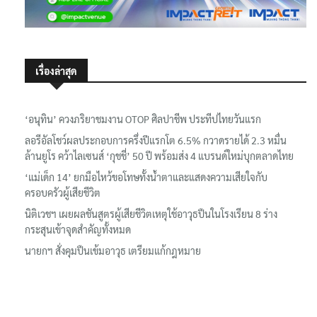
เรื่องล่าสุด
‘อนุทิน’ ควงภริยาชมงาน OTOP ศิลปาชีพ ประทีปไทยวันแรก
ลอรีอัลโชว์ผลประกอบการครึ่งปีแรกโต 6.5% กวาดรายได้ 2.3 หมื่น
ล้านยูโร คว้าไลเซนส์ ‘กุชชี่’ 50 ปี พร้อมส่ง 4 แบรนด์ใหม่บุกตลาดไทย
‘แม่เด็ก 14’ ยกมือไหว้ขอโทษทั้งน้ำตาและแสดงความเสียใจกับ
ครอบครัวผู้เสียชีวิต
นิติเวชฯ เผยผลชันสูตรผู้เสียชีวิตเหตุใช้อาวุธปืนในโรงเรียน 8 ร่าง
กระสุนเข้าจุดสำคัญทั้งหมด
นายกฯ สั่งคุมปืนเข้มอาวุธ เตรียมแก้กฎหมาย