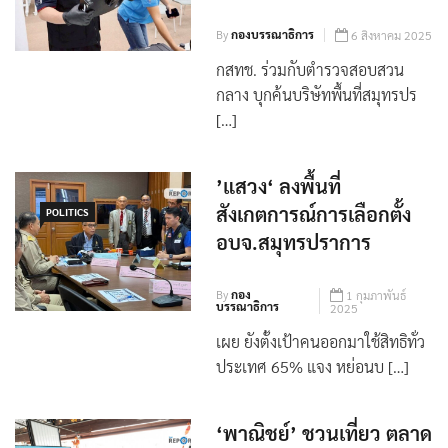
และอุปกรณ์ตรวจจับ
By
กองบรรณาธิการ
6 สิงหาคม 2025
กสทช. ร่วมกับตำรวจสอบสวน
กลาง บุกค้นบริษัทพื้นที่สมุทรปร
[…]
’แสวง‘ ลงพื้นที่
สังเกตการณ์การเลือกตั้ง
POLITICS
อบจ.สมุทรปราการ
By
กอง
1 กุมภาพันธ์
บรรณาธิการ
2025
เผย ยังตั้งเป้าคนออกมาใช้สิทธิทั่ว
ประเทศ 65% แจง หย่อนบ […]