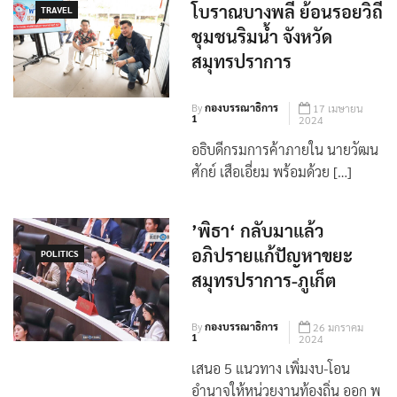
‘พาณิชย์’ ชวนเที่ยว ตลาด
โบราณบางพลี ย้อนรอยวิถี
TRAVEL
ชุมชนริมน้ำ จังหวัด
สมุทรปราการ
By
กองบรรณาธิการ
17 เมษายน
1
2024
อธิบดีกรมการค้าภายใน นายวัฒน
ศักย์ เสือเอี่ยม พร้อมด้วย […]
’พิธา‘ กลับมาแล้ว
อภิปรายแก้ปัญหาขยะ
POLITICS
สมุทรปราการ-ภูเก็ต
By
กองบรรณาธิการ
26 มกราคม
1
2024