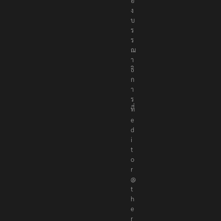
อ
ก
อ
ง
บ
ร
ร
ณ
า
ธิ
ก
า
ร
ที่
e
d
i
t
o
r
@
t
h