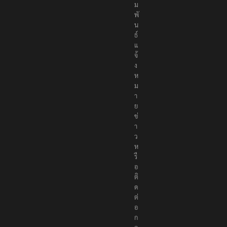
า
สั
ม
พั
น
ธ์
แ
จ้
ง
ห
ม
า
ย
ข่
า
ว
ห
รื
อ
ติ
ด
ต่