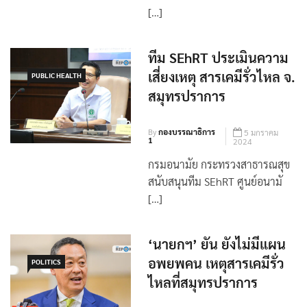
เสนอ 5 แนวทาง เพิ่มงบ-โอน
อำนาจให้หน่วยงานท้องถิ่น ออก พ
[…]
ทีม SEhRT ประเมินความ
เสี่ยงเหตุ สารเคมีรั่วไหล จ.
PUBLIC HEALTH
สมุทรปราการ
By
กองบรรณาธิการ
5 มกราคม
1
2024
กรมอนามัย กระทรวงสาธารณสุข
สนับสนุนทีม SEhRT ศูนย์อนามั
[…]
‘นายกฯ’ ยัน ยังไม่มีแผน
อพยพคน เหตุสารเคมีรั่ว
POLITICS