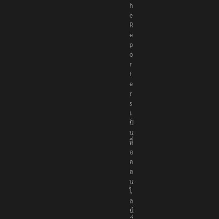
T
h
e
R
e
p
o
r
t
e
r
s
เ
ป็
น
สื่
อ
อ
อ
น
ไ