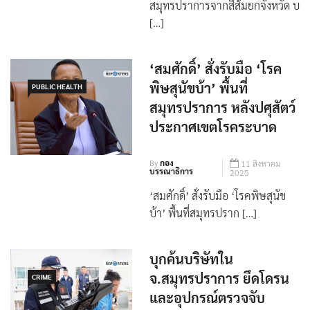
‘จุลพันธ์’ ตั้งเป้าทวงคืน
สมุทรปราการจากสีส้มยกจังหวัด บ
[…]
‘สมศักดิ์’ สั่งรับมือ ‘โรค
พิษสุนัขบ้า’ พื้นที่
PUBLIC HEALTH
สมุทรปราการ หลังปศุสัตว์
ประกาศเขตโรคระบาด
By
กอง
11 สิงหาคม
บรรณาธิการ
2025
‘สมศักดิ์’ สั่งรับมือ ‘โรคพิษสุนัข
บ้า’ พื้นที่สมุทรปราก […]
บุกค้นบริษัทใน
จ.สมุทรปราการ ยึดโดรน
CRIME