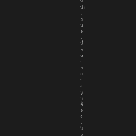
ล
น์
ที่
นำ
เ
ส
น
อ
เ
นื้
อ
ห
า
อ
ย่
า
ง
ถู
ก
ต้
อ
ง
เ