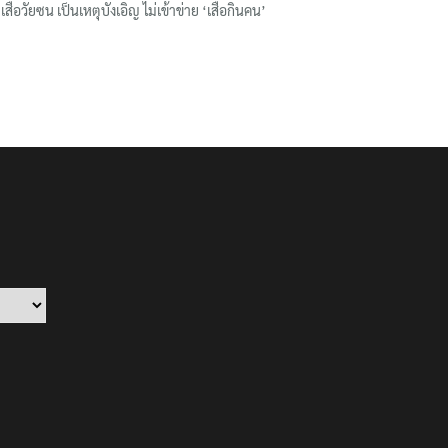
เสือวัยซน เป็นเหตุบังเอิญ ไม่เข้าข่าย ‘เสือกินคน’