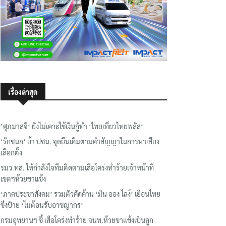
เรื่องล่าสุด
’ศุภมาสจี‘ ยังไม่เคาะใช้เงินกู้ทำ ‘ไทยเที่ยวไทยพลัส‘
‘รักชนก‘ ย้ำ ปชน. จุดยืนเดิมตามคำสัญญาในการหาเสียง
เลือกตั้ง
รมว.ทส. ให้กำลังใจทีมติดตามเสือโคร่งทำร้ายเจ้าหน้าที่
เขตฯห้วยขาแข้ง
‘ภาคประชาสังคม’ รวมตัวคัดค้าน ‘มิน ออง ไลง์’ เยือนไทย
ขึงป้าย ‘ไม่ต้อนรับอาชญากร’
กรมอุทยานฯ ชี้ เสือโคร่งทำร้าย จนท.ห้วยขาแข้งเป็นลูก