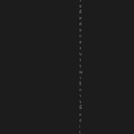
รื
อ
ติ
ด
ต่
อ
ก
อ
ง
บ
ร
ร
ณ
า
ธิ
ก
า
ร
ที่
e
d
i