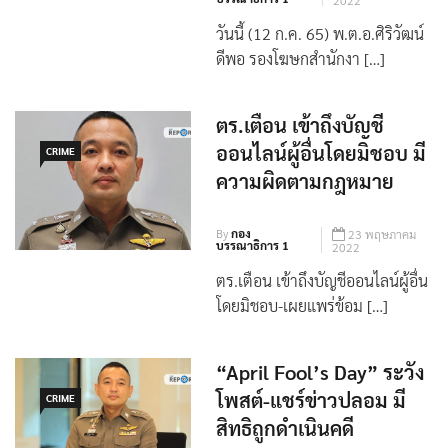
By
กอง
12 กรกฎาคม
บรรณาธิการ 1
2022
วันนี้ (12 ก.ค. 65) พ.ต.อ.ศิริวัฒน์
ดีพอ รองโฆษกสำนักงา […]
ตร.เตือน เข้าถึงบัญชี
ออนไลน์ผู้อื่นโดยมิชอบ มี
CRIME
ความผิดตามกฎหมาย
By
กอง
23 พฤษภาคม
บรรณาธิการ 1
2022
ตร.เตือน เข้าถึงบัญชีออนไลน์ผู้อื่น
โดยมิชอบ-เผยแพร่ข้อม […]
“April Fool’s Day” ระวัง
โพสต์-แชร์ข่าวปลอม มี
CRIME