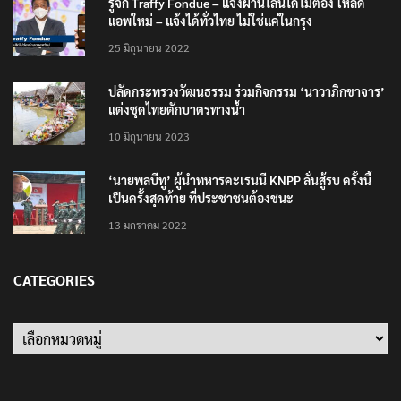
รู้จัก Traffy Fondue – แจ้งผ่านไลน์ได้ไม่ต้อง โหลด
แอพใหม่ – แจ้งได้ทั่วไทย ไม่ใช่แค่ในกรุง
25 มิถุนายน 2022
ปลัดกระทรวงวัฒนธรรม ร่วมกิจกรรม ‘นาวาภิกขาจาร’
แต่งชุดไทยตักบาตรทางน้ำ
10 มิถุนายน 2023
‘นายพลบีทู’ ผู้นำทหารคะเรนนี KNPP ลั่นสู้รบ ครั้งนี้
เป็นครั้งสุดท้าย ที่ประชาชนต้องชนะ
13 มกราคม 2022
CATEGORIES
Categories