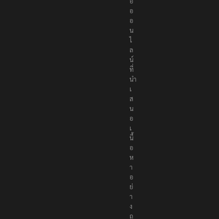
สื่
อ
อ
อ
น
ไ
ล
น์
ที่
นำ
เ
ส
น
อ
เ
นื้
อ
ห
า
อ
ย่
า
ง