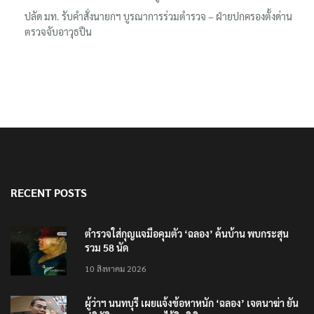
จนท. นำร่าง ’พ.ต.อ.ธงชัย‘ ไปชันสูตรที่นิติเวช รพ.ตำรวจ
ปลัด มท. รับคำสั่งนายกฯ บูรณาการร่วมตำรวจ – ฝ่ายปกครองตั้งด่าน
ตรวจจับอาวุธปืน
RECENT POSTS
ตำรวจใส่กุญแจมือคุมตัว ‘ฉลอง’ ค้นบ้าน พบกระสุน
รวม 58 นัด
10 สิงหาคม 2026