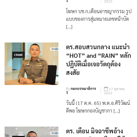
By
กองบรรณาธิการ
19 ตุลาคม
1
2022
โฆษก บช.ก.เตือนอาชญากรรม รูป
แบบของการสุ่มหมายเลขหน้าบัต
[…]
ตร.สอบสวนกลาง แนะนำ
“HOT” and “RAIN” หลัก
CRIME
ปฏิบัติเมื่อเจอวัตถุต้อง
สงสัย
By
กองบรรณาธิการ
17 ตุลาคม
1
2022
วันนี้ (17 ต.ค. 65) พ.ต.อ.ศิริวัฒน์
ดีพอ โฆษกกองบัญชากา […]