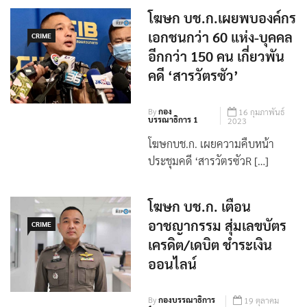
โฆษก บช.ก.เผยพบองค์กร
เอกชนกว่า 60 แห่ง-บุคคล
CRIME
อีกกว่า 150 คน เกี่ยวพัน
คดี ‘สารวัตรซัว’
By
กอง
16 กุมภาพันธ์
บรรณาธิการ 1
2023
โฆษกบช.ก. เผยความคืบหน้า
ประชุมคดี ‘สารวัตรซัวR […]
โฆษก บช.ก. เตือน
อาชญากรรม สุ่มเลขบัตร
CRIME
เครดิต/เดบิต ชำระเงิน
ออนไลน์