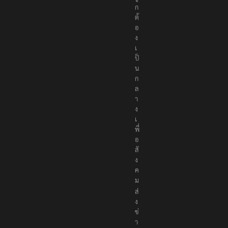
ถู
ก
ต้
อ
ง
เ
ป็
น
ก
ล
า
ง
เ
พื่
อ
สั
ง
ค
ม
ส่
ง
ข่