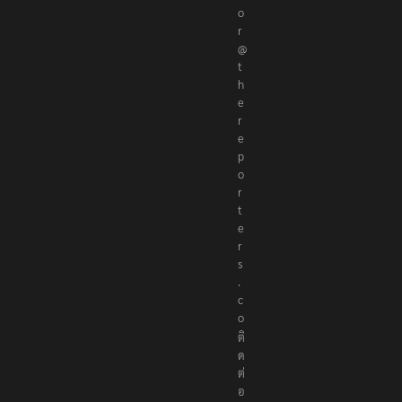
t
o
r
@
t
h
e
r
e
p
o
r
t
e
r
s
.
c
o
ติ
ด
ต่