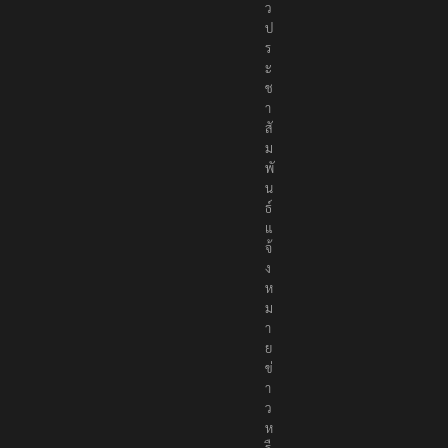
า
ว
ป
ร
ะ
ช
า
สั
ม
พั
น
ธ์
แ
จ้
ง
ห
ม
า
ย
ข่
า
ว
ห