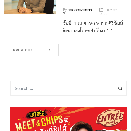
สิทธิถูกดำเนินคดี
By
กองบรรณาธิการ
1 เมษายน
1
2022
วันนี้ (1 เม.ย. 65) พ.ต.อ.ศิริวัฒน์
ดีพอ รองโฆษกสำนักงา […]
PREVIOUS
1
2