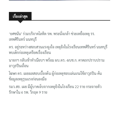
เรื่องล่าสุด
‘ยศชนัน’ ร่วมบริจาคโลหิต รพ. พระนั่งเกล้า ช่วยเหยื่อเหตุ รร.
เทพศิรินทร์ นนทบุรี
ตร. อยู่ระหว่างสอบสวนแรงจูงใจ เหตุยิงในโรงเรียนเทพศิรินทร์ นนทบุรี
พบเด็กก่อเหตุเครียดเรื่องเรียน
นายกฯ กลับเข้าทำเนียบฯ พร้อม ผบ.ตร.-ผบช.ก. คาดถกปราบปราม
อาวุธปืนเถื่อน
โฆษก ตร. เผยผลสอบเบื้องต้น ผู้ก่อเหตุชอบเล่นเกมใช้อาวุธปืน-ค้น
ข้อมูลเหตุรุนแรงก่อนลงมือ
รมว.สธ. เผย มีผู้บาดเจ็บจากเหตุยิงในโรงเรียน 22 ราย กระจายตัว
รักษาใน 6 รพ. วิกฤต 9 ราย