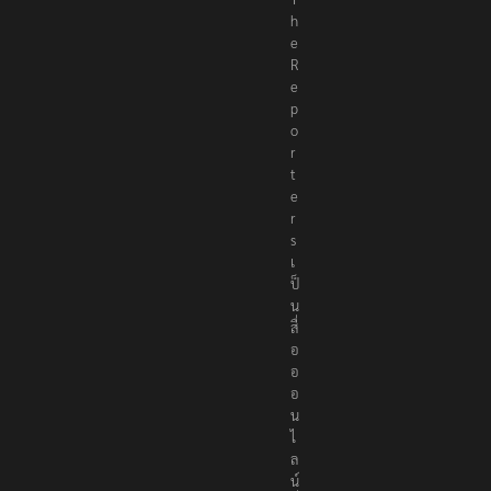
h
e
R
e
p
o
r
t
e
r
s
เ
ป็
น
สื่
อ
อ
อ
น
ไ
ล
น์