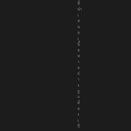
ที่
นำ
เ
ส
น
อ
เ
นื้
อ
ห
า
อ
ย่
า
ง
ถู
ก
ต้
อ
ง
เ
ป็