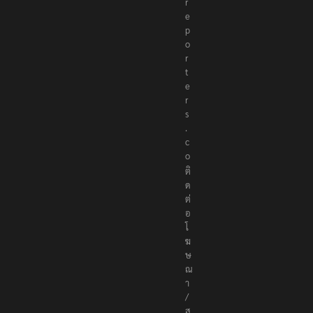
r
e
p
o
r
t
e
r
s
.
c
o
ติ
ด
ต่
อ
โ
ฆ
ษ
ณ
า
/
ส