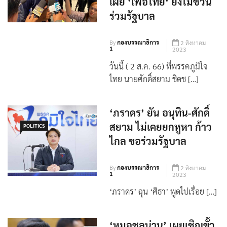
เผย ‘เพื่อไทย‘ ยังไม่ชวน
ร่วมรัฐบาล
By
กองบรรณาธิการ
2 สิงหาคม
1
2023
วันนี้ ( 2 ส.ค. 66) ที่พรรคภูมิใจ
ไทย นายศักดิ์สยาม ชิดช […]
‘ภราดร’ ยัน อนุทิน-ศักดิ์
สยาม ไม่เคยยกหูหา ก้าว
POLITICS
ไกล ขอร่วมรัฐบาล
By
กองบรรณาธิการ
2 สิงหาคม
1
2023
‘ภราดร’ ฉุน ‘ศิธา’ พูดไปเรื่อย […]
‘หมอชลน่าน’ เผยเชิญขั้ว