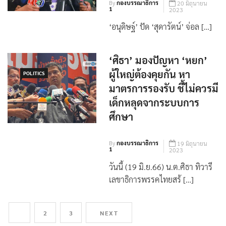
By
กองบรรณาธิการ
20 มิถุนายน
1
2023
‘อนุดิษฐ์’ ปัด ‘สุดารัตน์’ จ่อล […]
‘ศิธา’ มองปัญหา ‘หยก’
ผู้ใหญ่ต้องคุยกัน หา
POLITICS
มาตรการรองรับ ชี้ไม่ควรมี
เด็กหลุดจากระบบการ
ศึกษา
By
กองบรรณาธิการ
19 มิถุนายน
1
2023
วันนี้ (19 มิ.ย.66) น.ต.ศิธา ทิวารี
เลขาธิการพรรคไทยสร้ […]
1
2
3
NEXT