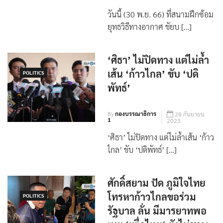
วันนี้ (30 พ.ย. 66) ที่สนามฝึกซ้อม
ยุทธวิธีทางอากาศ ชัยบ […]
‘ศิธา’ ไม่ปิดทาง แต่ไม่ล้ำ
เส้น ‘ก้าวไกล’ ขับ ‘ปดิ
POLITICS
พัทธ์’
By
กองบรรณาธิการ
28 กันยายน
1
2023
‘ศิธา’ ไม่ปิดทาง แต่ไม่ล้ำเส้น ‘ก้าว
ไกล’ ขับ ‘ปดิพัทธ์’ […]
ศักดิ์สยาม ปัด ภูมิใจไทย
โทรหาก้าวไกลขอร่วม
POLITICS
รัฐบาล ลั่น มีมารยาทพอ