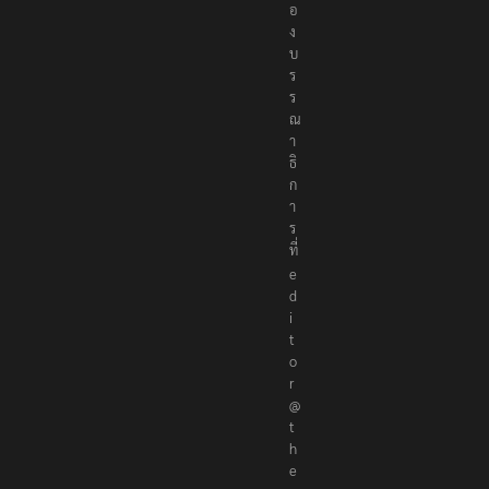
อ
ง
บ
ร
ร
ณ
า
ธิ
ก
า
ร
ที่
e
d
i
t
o
r
@
t
h
e