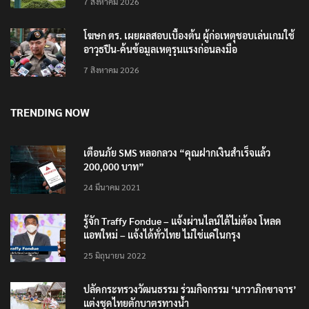
7 สิงหาคม 2026
โฆษก ตร. เผยผลสอบเบื้องต้น ผู้ก่อเหตุชอบเล่นเกมใช้
อาวุธปืน-ค้นข้อมูลเหตุรุนแรงก่อนลงมือ
7 สิงหาคม 2026
TRENDING NOW
เตือนภัย SMS หลอกลวง “คุณฝากเงินสำเร็จแล้ว
200,000 บาท”
24 มีนาคม 2021
รู้จัก Traffy Fondue – แจ้งผ่านไลน์ได้ไม่ต้อง โหลด
แอพใหม่ – แจ้งได้ทั่วไทย ไม่ใช่แค่ในกรุง
25 มิถุนายน 2022
ปลัดกระทรวงวัฒนธรรม ร่วมกิจกรรม ‘นาวาภิกขาจาร’
แต่งชุดไทยตักบาตรทางน้ำ