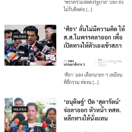
‘พรรคร่วมจัดตั้งรัฐบาล’ บอก ยัง
ไม่รับติดต่อ […]
‘ศิธา’ ลั่นไม่มีความคิด ให้
ส.ส.ในพรรคลาออก เพื่อ
POLITICS
เปิดทางให้ตัวเองเข้าสภา
By
กอง
13 กรกฎาคม
บรรณาธิการ 1
2023
‘ศิธา’ มอง เลือกนายก ฯ เหมือน
พิธีกรรม ท่องน […]
‘อนุดิษฐ์’ ปัด ‘สุดารัตน์’
จ่อลาออก หัวหน้า ทสท.
POLITICS
หลีกทางให้นั่งแทน