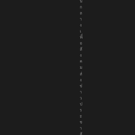
น
ก
ล
า
ง
เ
พื่
อ
สั
ง
ค
ม
ส่
ง
ข่
า
ว
ป
ร
ะ
ช
า
สั