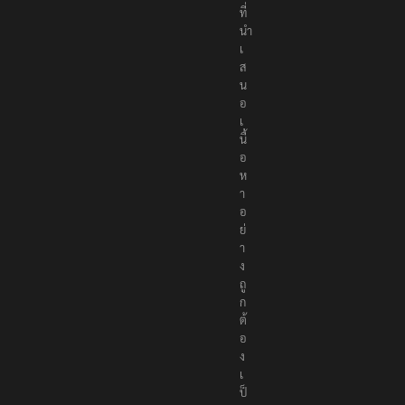
ที่
นำ
เ
ส
น
อ
เ
นื้
อ
ห
า
อ
ย่
า
ง
ถู
ก
ต้
อ
ง
เ
ป็