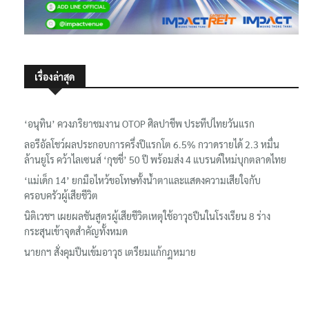
เรื่องล่าสุด
‘อนุทิน’ ควงภริยาชมงาน OTOP ศิลปาชีพ ประทีปไทยวันแรก
ลอรีอัลโชว์ผลประกอบการครึ่งปีแรกโต 6.5% กวาดรายได้ 2.3 หมื่น
ล้านยูโร คว้าไลเซนส์ ‘กุชชี่’ 50 ปี พร้อมส่ง 4 แบรนด์ใหม่บุกตลาดไทย
‘แม่เด็ก 14’ ยกมือไหว้ขอโทษทั้งน้ำตาและแสดงความเสียใจกับ
ครอบครัวผู้เสียชีวิต
นิติเวชฯ เผยผลชันสูตรผู้เสียชีวิตเหตุใช้อาวุธปืนในโรงเรียน 8 ร่าง
กระสุนเข้าจุดสำคัญทั้งหมด
นายกฯ สั่งคุมปืนเข้มอาวุธ เตรียมแก้กฎหมาย