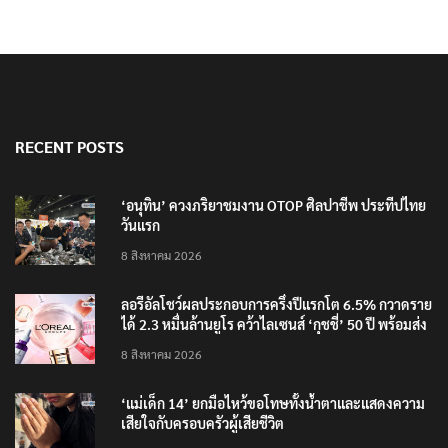
RECENT POSTS
‘อนุทิน’ ควงภริยาชมงาน OTOP ศิลปาชีพ ประทีปไทย
วันแรก
8 สิงหาคม 2026
ลอรีอัลโชว์ผลประกอบการครึ่งปีแรกโต 6.5% กวาดราย
ได้ 2.3 หมื่นล้านยูโร คว้าไลเซนส์ ‘กุชชี่’ 50 ปี พร้อมส่ง
4 แบรนด์ใหม่บุกตลาดไทย
8 สิงหาคม 2026
‘แม่เด็ก 14’ ยกมือไหว้ขอโทษทั้งน้ำตาและแสดงความ
เสียใจกับครอบครัวผู้เสียชีวิต