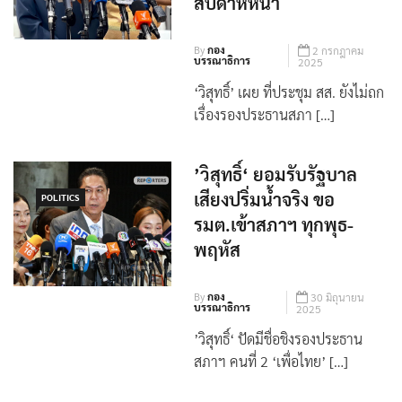
สัปดาห์หน้า
By
กอง
2 กรกฎาคม
บรรณาธิการ
2025
‘วิสุทธิ์’ เผย ที่ประชุม สส. ยังไม่ถก
เรื่องรองประธานสภา […]
’วิสุทธิ์‘ ยอมรับรัฐบาล
เสียงปริ่มน้ำจริง ขอ
POLITICS
รมต.เข้าสภาฯ ทุกพุธ-
พฤหัส
By
กอง
30 มิถุนายน
บรรณาธิการ
2025
’วิสุทธิ์‘ ปัดมีชื่อชิงรองประธาน
สภาฯ คนที่ 2 ‘เพื่อไทย’ […]