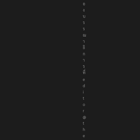
อ
ง
บ
ร
ร
ณ
า
ธิ
ก
า
ร
ที่
e
d
i
t
o
r
@
t
h
e