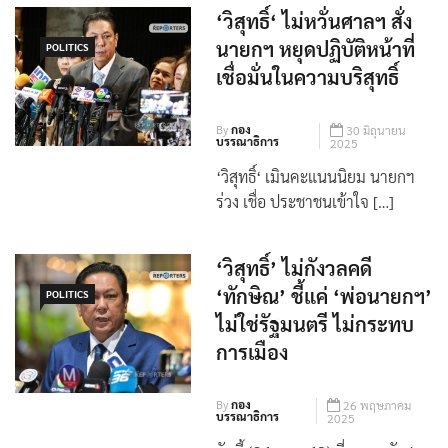
‘วิสุทธิ์‘ ไม่หวั่นศาลฯ สั่ง
นายกฯ หยุดปฏิบัติหน้าที่
POLITICS
เชื่อมั่นในความบริสุทธิ์
By
กอง
30 มิถุนายน
บรรณาธิการ
2025
‘วิสุทธิ์‘ เมินคะแนนนิยม นายกฯ
ร่วง เชื่อ ประชาชนเข้าใจ […]
‘วิสุทธิ์’ ไม่กังวลคดี
‘ทักษิณ’ ชี้แค่ ‘พ่อนายกฯ’
POLITICS
ไม่ใช่รัฐมนตรี ไม่กระทบ
การเมือง
By
กอง
26 พฤษภาคม
บรรณาธิการ
2025