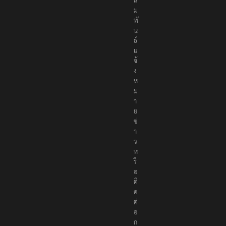
ม
พั
น
ธ์
แ
จ้
ง
ห
ม
า
ย
ข่
า
ว
ห
รื
อ
ติ
ด
ต่
อ
ก