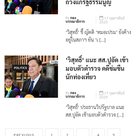
ถ่วงแก้รัฐธรรมนูญ
By
กอง
17 กุมภาพันธ์
บรรณาธิการ
2025
‘วิสุทธิ์’ ชี้ ญัตติ ‘หมอเปรม’ ยังค้าง
อยู่ในสภาฯ ยัน ’เ […]
’วิสุทธิ์‘ แนะ สส.ปูอัด เข้า
มอบตัวตำรวจ คดีข่มขืน
POLITICS
นักท่องเที่ยว
By
กอง
17 กุมภาพันธ์
บรรณาธิการ
2025
’วิสุทธิ์‘ ประธานวิปรัฐบาล แนะ
สส.ปูอัด เข้ามอบตัวตำรวจ […]
PREVIOUS
1
2
3
4
5