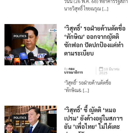
วันนี้ (26 พ.ค. 68) ที่อาคารรัฐสภา
นายวิสุทธิ์ ไชยณรุณ […]
‘วิสุทธิ์’ รอฝ่ายค้านตัดชื่อ
‘ทักษิณ’ ออกจากญัตติ
POLITICS
ซักฟอก ปัดปกป้องแค่ทำ
ตามระเบียบ
By
กอง
10 มีนาคม
บรรณาธิการ
2025
‘วิสุทธิ์’ รอฝ่ายค้านตัดชื่อ
‘ทักษิณ& […]
‘วิสุทธิ์’ ชี้ ญัตติ ‘หมอ
เปรม’ ยังค้างอยู่ในสภาฯ
POLITICS
ยัน ’เพื่อไทย‘ ไม่ได้เตะ