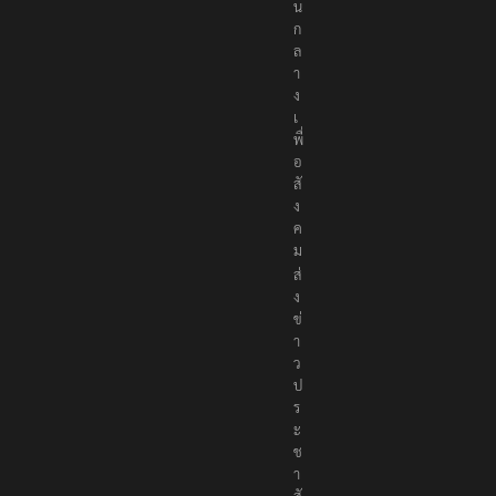
น
ก
ล
า
ง
เ
พื่
อ
สั
ง
ค
ม
ส่
ง
ข่
า
ว
ป
ร
ะ
ช
า
สั