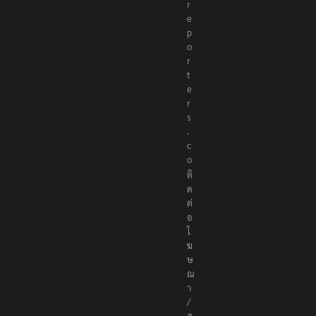
r
e
p
o
r
t
e
r
s
.
c
o
ติ
ด
ต่
อ
โ
ฆ
ษ
ณ
า
/
ส