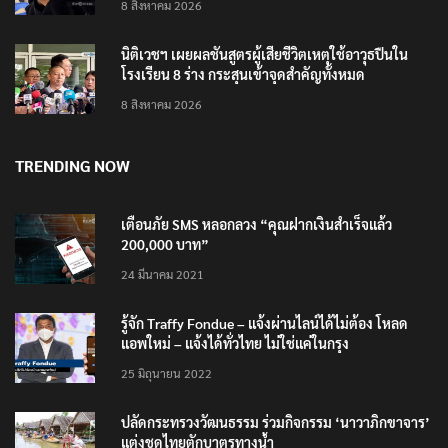
8 สิงหาคม 2026
นิติเวชฯ เผยผลชันสูตรผู้เสียชีวิตเหตุใช้อาวุธปืนใน
โรงเรียน 8 ร่าง กระสุนเข้าจุดสำคัญทั้งหมด
8 สิงหาคม 2026
TRENDING NOW
เตือนภัย SMS หลอกลวง “คุณฝากเงินสำเร็จแล้ว
200,000 บาท”
24 มีนาคม 2021
รู้จัก Traffy Fondue – แจ้งผ่านไลน์ได้ไม่ต้อง โหลด
แอพใหม่ – แจ้งได้ทั่วไทย ไม่ใช่แค่ในกรุง
25 มิถุนายน 2022
ปลัดกระทรวงวัฒนธรรม ร่วมกิจกรรม ‘นาวาภิกขาจาร’
แต่งชุดไทยตักบาตรทางน้ำ