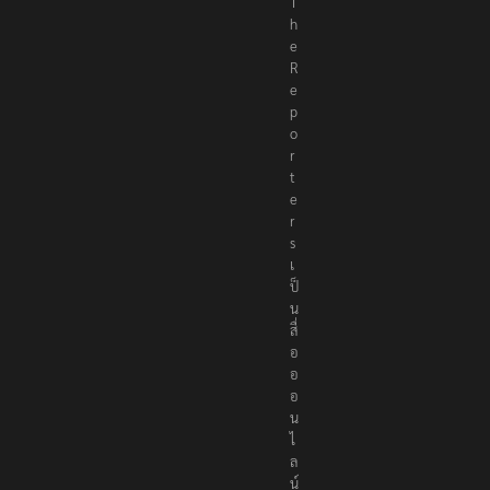
T
h
e
R
e
p
o
r
t
e
r
s
เ
ป็
น
สื่
อ
อ
อ
น
ไ
ล
น์